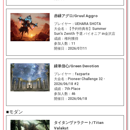
赤緑アグロ/Gruul Aggro
プレイヤー：
UEHARA SHOTA
大会名：
【予約特典有】Summer
Sun's Zenith 予選 パイオニア in金沢店
成績：
権利獲得
参加人数：
11
開催日：
2026/07/11
緑単信心/Green Devotion
プレイヤー：
fazparte
大会名：
Pioneer Challenge 32 -
2026/06/18 #2
成績：
7th Place
参加人数：
46
開催日：
2026/06/18
■モダン
タイタンヴァラクート/Titan
Valakut