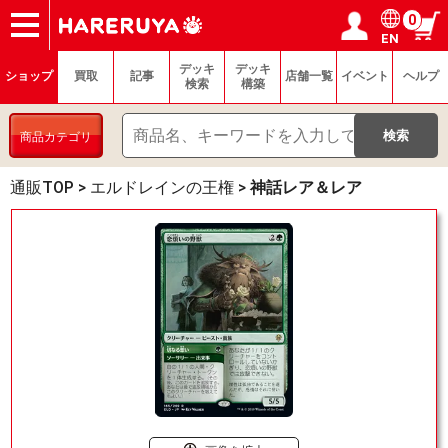
0
EN
ショップ
買取
記事
デッキ検索
デッキ構築
選手一覧
店舗一覧
イベント
ヘルプ
お問い合わせ
ログイン／会員登録
マイページ
デッキ
デッキ
ショップ
買取
記事
店舗一覧
イベント
ヘルプ
検索
構築
商品カテゴリ
通販TOP
>
エルドレインの王権
>
神話レア＆レア