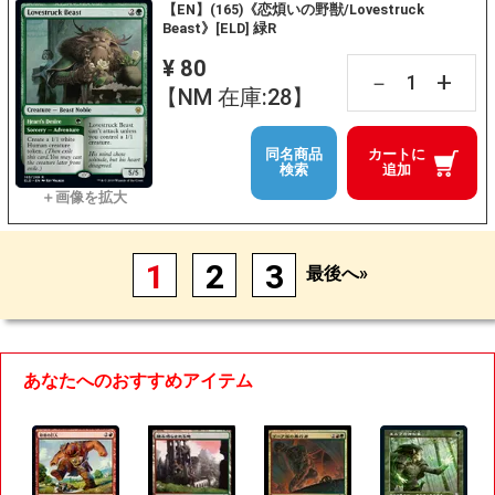
【EN】(165)《恋煩いの野獣/Lovestruck
Beast》[ELD] 緑R
¥ 80
+
－
【NM 在庫:28】
同名商品
カートに
検索
追加
1
2
3
最後へ»
あなたへのおすすめアイテム