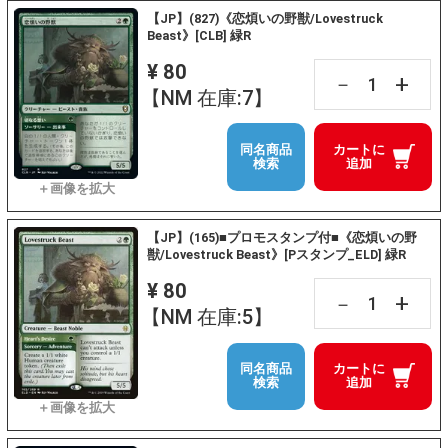
【JP】(827)《恋煩いの野獣/Lovestruck
Beast》[CLB] 緑R
¥ 80
+
－
【NM 在庫:7】
同名商品
カートに
検索
追加
【JP】(165)■プロモスタンプ付■《恋煩いの野
獣/Lovestruck Beast》[Pスタンプ_ELD] 緑R
¥ 80
+
－
【NM 在庫:5】
同名商品
カートに
検索
追加