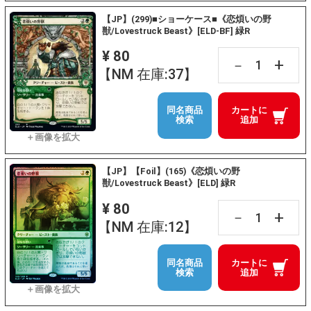
【JP】(299)■ショーケース■《恋煩いの野
獣/Lovestruck Beast》[ELD-BF] 緑R
¥ 80
+
－
【NM 在庫:37】
同名商品
カートに
検索
追加
【JP】【Foil】(165)《恋煩いの野
獣/Lovestruck Beast》[ELD] 緑R
¥ 80
+
－
【NM 在庫:12】
同名商品
カートに
検索
追加