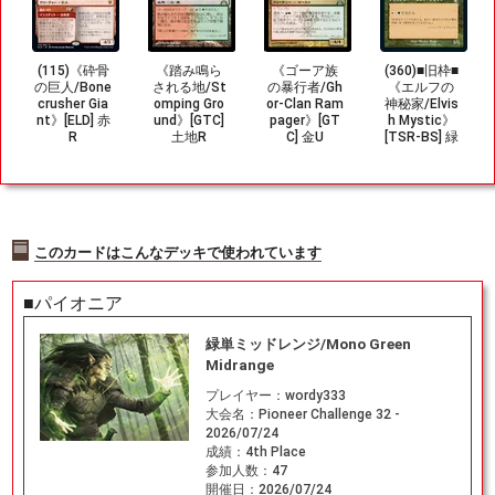
(115)《砕骨
《踏み鳴ら
《ゴーア族
(360)■旧枠■
の巨人/Bone
される地/St
の暴行者/Gh
《エルフの
crusher Gia
omping Gro
or-Clan Ram
神秘家/Elvis
nt》[ELD] 赤
und》[GTC]
pager》[GT
h Mystic》
R
土地R
C] 金U
[TSR-BS] 緑
R
このカードはこんなデッキで使われています
■パイオニア
緑単ミッドレンジ/Mono Green
Midrange
プレイヤー：
wordy333
大会名：
Pioneer Challenge 32 -
2026/07/24
成績：
4th Place
参加人数：
47
開催日：
2026/07/24