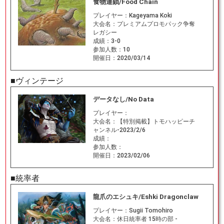
食物連鎖/Food Chain
プレイヤー：
Kageyama Koki
大会名：
プレミアムプロモパック争奪
レガシー
成績：
3-0
参加人数：
10
開催日：
2020/03/14
■ヴィンテージ
データなし/No Data
プレイヤー：
大会名：
【特別掲載】トモハッピーチ
ャンネル-2023/2/6
成績：
参加人数：
開催日：
2023/02/06
■統率者
龍爪のエシュキ/Eshki Dragonclaw
プレイヤー：
Sugii Tomohiro
大会名：
休日統率者 15時の部 -