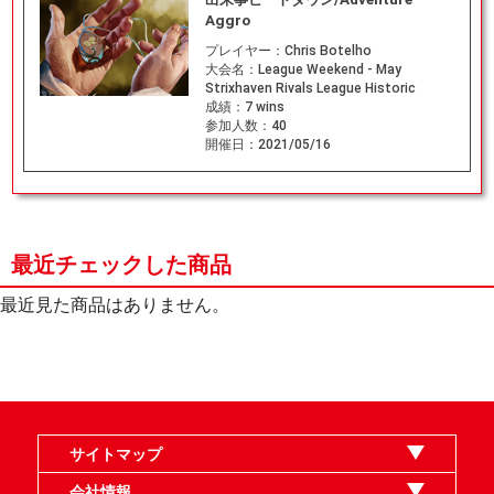
Aggro
プレイヤー：
Chris Botelho
大会名：
League Weekend - May
Strixhaven Rivals League Historic
成績：
7 wins
参加人数：
40
開催日：
2021/05/16
最近チェックした商品
最近見た商品はありません。
サイトマップ
オンラインショップ
買取
記事
選手一覧
デッキ検索
デッキ構築
イベント・大会
店舗のご案内
お問い合わせ
ヘルプ
FAQ
会社情報