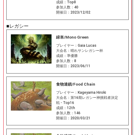
成績：
Top8
参加人数：
40
開催日：
2023/12/02
■レガシー
緑単/Mono Green
プレイヤー：
Gaia Lucas
大会名：
晴れサンレガシー杯
成績：
準優勝
参加人数：
8
開催日：
2023/06/11
食物連鎖/Food Chain
プレイヤー：
Kageyama Hiroki
大会名：
第16期レガシー神挑戦者決定
戦 - Top16
成績：
12th
参加人数：
146
開催日：
2020/03/21