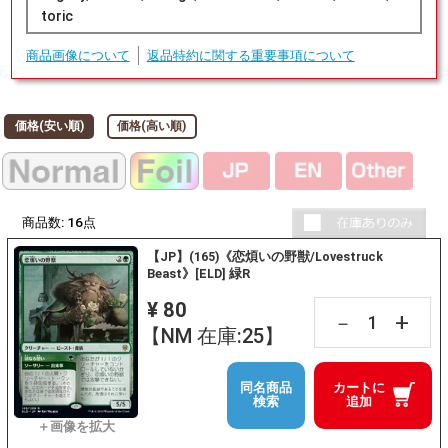
toric
商品画像について
返品特約に関する重要事項について
価格(安い順)
価格(高い順)
商品数:
16
点
【JP】(165)《恋煩いの野獣/Lovestruck
Beast》[ELD] 緑R
¥ 80
+
－
【NM 在庫:25】
同名商品
カートに
検索
追加