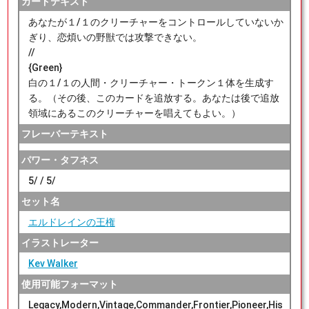
カードテキスト
あなたが１/１のクリーチャーをコントロールしていないか
ぎり、恋煩いの野獣では攻撃できない。
//
{Green}
白の１/１の人間・クリーチャー・トークン１体を生成す
る。（その後、このカードを追放する。あなたは後で追放
領域にあるこのクリーチャーを唱えてもよい。）
フレーバーテキスト
パワー・タフネス
5/ / 5/
セット名
エルドレインの王権
イラストレーター
Kev Walker
使用可能フォーマット
Legacy,Modern,Vintage,Commander,Frontier,Pioneer,His