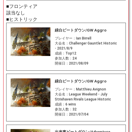
■フロンティア
該当なし
■ヒストリック
緑白ビートダウン/GW Aggro
プレイヤー：
Ian Birrell
大会名：
Challenger Gauntlet Historic
- 2021/8/9
成績：
Top12
参加人数：
24
開催日：
2021/08/09
緑白ビートダウン/GW Aggro
プレイヤー：
Matthieu Avignon
大会名：
League Weekend - July
Strixhaven Rivals League Historic
成績：
6 wins
参加人数：
32
開催日：
2021/07/04
出来事ビートダウン/Adventure