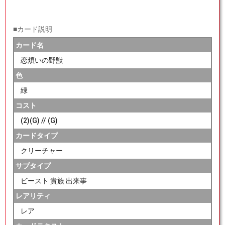
■カード説明
カード名
恋煩いの野獣
色
緑
コスト
(2)(G) // (G)
カードタイプ
クリーチャー
サブタイプ
ビースト 貴族 出来事
レアリティ
レア