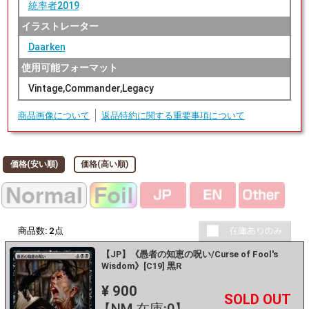
統率者2019
イラストレーター
Daarken
使用可能フォーマット
Vintage,Commander,Legacy
商品画像について
返品特約に関する重要事項について
価格(安い順)
価格(高い順)
商品数:
2
点
【JP】《愚者の知恵の呪い/Curse of Fool's
Wisdom》[C19] 黒R
¥ 900
+
－