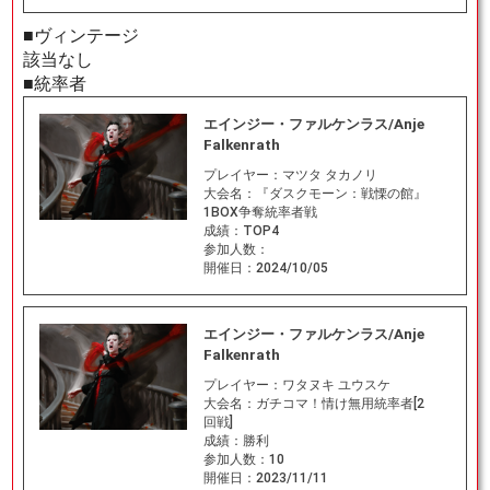
■ヴィンテージ
該当なし
■統率者
エインジー・ファルケンラス/Anje
Falkenrath
プレイヤー：
マツタ タカノリ
大会名：
『ダスクモーン：戦慄の館』
1BOX争奪統率者戦
成績：
TOP4
参加人数：
開催日：
2024/10/05
エインジー・ファルケンラス/Anje
Falkenrath
プレイヤー：
ワタヌキ ユウスケ
大会名：
ガチコマ！情け無用統率者[2
回戦]
成績：
勝利
参加人数：
10
開催日：
2023/11/11