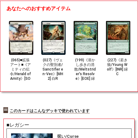
あなたへのおすすめアイテム
(065)■拡張
(027)《ヴェ
(199)《溶か
(227)《若き
アート■《ア
クの聖別者/
し歩きの消
狼/Young W
ミティの伝
Sanctifier e
散/Meltstrid
olf》[INR] 緑
令/Herald of
n-Vec》[MH
er's Resolv
C
Amity》[SO
2] 白R
e》[EOE] 緑
C] 白R
U
このカードはこんなデッキで使われています
■レガシー
呪い/Curse