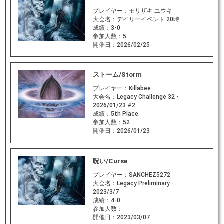
プレイヤー：
モリザキ ユウキ
大会名：
デイリーイベント 20時
成績：
3-0
参加人数：
5
開催日：
2026/02/25
ストーム/Storm
プレイヤー：
Killabee
大会名：
Legacy Challenge 32 -
2026/01/23 #2
成績：
5th Place
参加人数：
52
開催日：
2026/01/23
呪い/Curse
プレイヤー：
SANCHEZ5272
大会名：
Legacy Preliminary -
2023/3/7
成績：
4-0
参加人数：
開催日：
2023/03/07