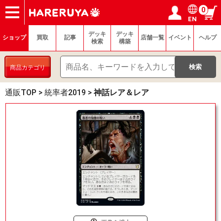
0
EN
ショップ
買取
記事
デッキ検索
デッキ構築
選手一覧
店舗一覧
イベント
ヘルプ
お問い合わせ
ログイン／会員登録
マイページ
デッキ
デッキ
ショップ
買取
記事
店舗一覧
イベント
ヘルプ
検索
構築
商品カテゴリ
通販TOP
>
統率者2019
>
神話レア＆レア