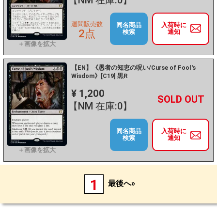
【NM 在庫:0】
週間販売数
同名商品
入荷時に
2点
検索
通知
【EN】《愚者の知恵の呪い/Curse of Fool's
Wisdom》[C19] 黒R
¥ 1,200
+
－
【NM 在庫:0】
同名商品
入荷時に
検索
通知
1
最後へ»