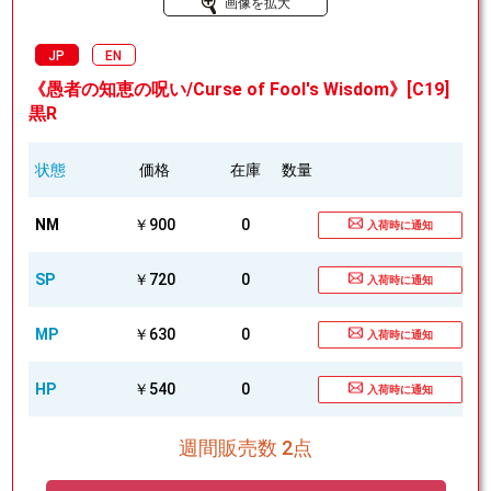
画像を拡大
JP
EN
《愚者の知恵の呪い/Curse of Fool's Wisdom》[C19]
黒R
状態
価格
在庫
数量
NM
￥900
0
入荷時に通知
SP
￥720
0
入荷時に通知
MP
￥630
0
入荷時に通知
HP
￥540
0
入荷時に通知
週間販売数 2点