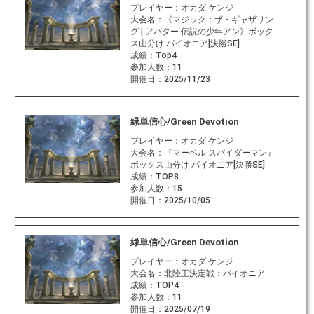
プレイヤー：
オカダ ケンジ
大会名：
《マジック：ザ・ギャザリン
グ | アバター 伝説の少年アン》ボック
ス山分け パイオニア[決勝SE]
成績：
Top4
参加人数：
11
開催日：
2025/11/23
緑単信心/Green Devotion
プレイヤー：
オカダ ケンジ
大会名：
『マーベル スパイダーマン』
ボックス山分け パイオニア[決勝SE]
成績：
TOP8
参加人数：
15
開催日：
2025/10/05
緑単信心/Green Devotion
プレイヤー：
オカダ ケンジ
大会名：
北陸王決定戦：パイオニア
成績：
TOP4
参加人数：
11
開催日：
2025/07/19