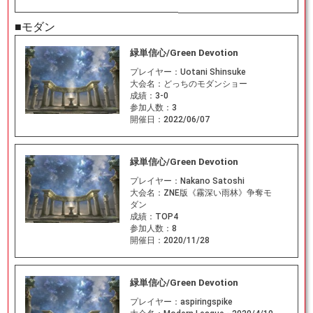
■モダン
緑単信心/Green Devotion
プレイヤー：
Uotani Shinsuke
大会名：
どっちのモダンショー
成績：
3-0
参加人数：
3
開催日：
2022/06/07
緑単信心/Green Devotion
プレイヤー：
Nakano Satoshi
大会名：
ZNE版《霧深い雨林》争奪モ
ダン
成績：
TOP4
参加人数：
8
開催日：
2020/11/28
緑単信心/Green Devotion
プレイヤー：
aspiringspike