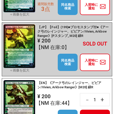
週間販売数
同名商品
入荷時に
3点
検索
通知
【JP】【Foil】(199)■プロモスタンプ付■《アー
ク弓のレインジャー、ビビアン/Vivien, Arkbow
Ranger》[Pスタンプ_M20] 緑R
¥ 200
+
－
【NM 在庫:0】
同名商品
入荷時に
検索
通知
【EN】《アーク弓のレインジャー、ビビア
ン/Vivien, Arkbow Ranger》[M20] 緑R
¥ 200
+
－
【NM 在庫:44】