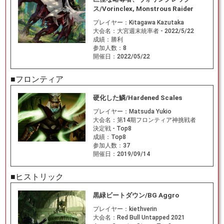
ス/Vorinclex, Monstrous Raider
プレイヤー：
Kitagawa Kazutaka
大会名：
大宮週末統率者 - 2022/5/22
成績：
勝利
参加人数：
8
開催日：
2022/05/22
■フロンティア
硬化した鱗/Hardened Scales
プレイヤー：
Matsuda Yukio
大会名：
第14期フロンティア神挑戦者
決定戦 - Top8
成績：
Top8
参加人数：
37
開催日：
2019/09/14
■ヒストリック
黒緑ビートダウン/BG Aggro
プレイヤー：
kiethverin
大会名：
Red Bull Untapped 2021