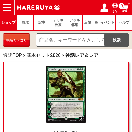
0
EN
ショップ
買取
記事
デッキ検索
デッキ構築
選手一覧
店舗一覧
イベント
ヘルプ
お問い合わせ
ログイン／会員登録
マイページ
デッキ
デッキ
ショップ
買取
記事
店舗一覧
イベント
ヘルプ
検索
構築
商品カテゴリ
通販TOP
>
基本セット2020
>
神話レア＆レア