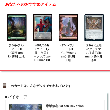
あなたへのおすすめアイテム
(306)■フル
(001/004)
(274)■フル
(236)《太陽
アート■
《コピー+人
アート■
のタリスマ
《森/Fores
間・市民ト
《山/Mount
ン/Sol Talis
t》[FIN] 土地
ークン/Copy
ain》[BLB]
man》[MH2]
+Human Cit
土地
茶R
izen Toke
n》[SPM]
無/金
このカードはこんなデッキで使われています
■パイオニア
緑単信心/Green Devotion