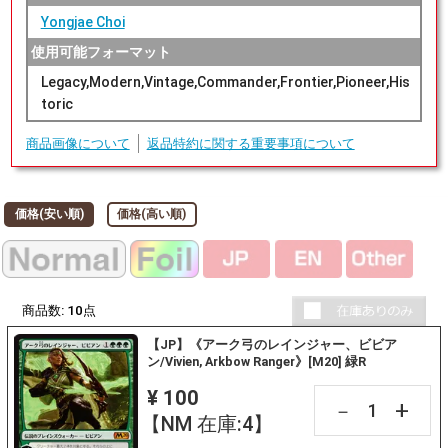
Yongjae Choi
使用可能フォーマット
Legacy,Modern,Vintage,Commander,Frontier,Pioneer,His
toric
商品画像について
返品特約に関する重要事項について
価格(安い順)
価格(高い順)
商品数:
10
点
【JP】《アーク弓のレインジャー、ビビア
ン/Vivien, Arkbow Ranger》[M20] 緑R
¥ 100
+
－
【NM 在庫:4】