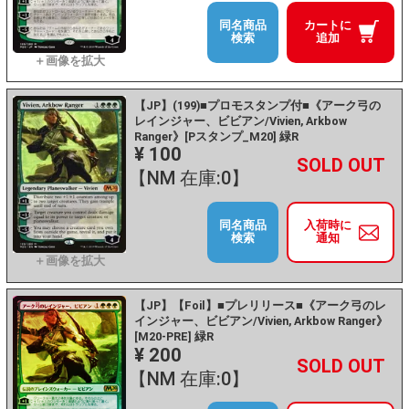
同名商品
カートに
検索
追加
【JP】(199)■プロモスタンプ付■《アーク弓の
レインジャー、ビビアン/Vivien, Arkbow
Ranger》[Pスタンプ_M20] 緑R
¥ 100
+
－
【NM 在庫:0】
同名商品
入荷時に
検索
通知
【JP】【Foil】■プレリリース■《アーク弓のレ
インジャー、ビビアン/Vivien, Arkbow Ranger》
[M20-PRE] 緑R
¥ 200
+
－
【NM 在庫:0】