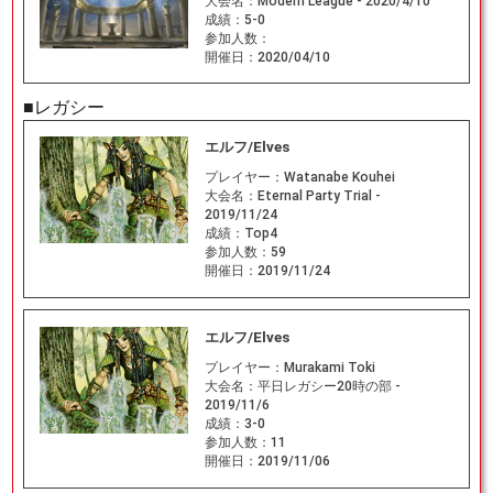
大会名：
Modern League - 2020/4/10
成績：
5-0
参加人数：
開催日：
2020/04/10
■レガシー
エルフ/Elves
プレイヤー：
Watanabe Kouhei
大会名：
Eternal Party Trial -
2019/11/24
成績：
Top4
参加人数：
59
開催日：
2019/11/24
エルフ/Elves
プレイヤー：
Murakami Toki
大会名：
平日レガシー20時の部 -
2019/11/6
成績：
3-0
参加人数：
11
開催日：
2019/11/06