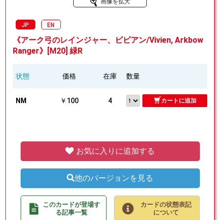
画像を拡大
JP
EN
《アーク弓のレインジャー、ビビアン/Vivien, Arkbow
Ranger》[M20] 緑R
状態
価格
在庫
数量
NM
￥100
4
カートに追加
お気に入りに追加する
他のバージョンを見る
このカードが登場す
カードの状態表記
る記事一覧
について