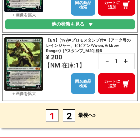
同名商品
カートに
検索
追加
他の状態も見る
【EN】(199)■プロモスタンプ付■《アーク弓の
レインジャー、ビビアン/Vivien, Arkbow
Ranger》[Pスタンプ_M20] 緑R
¥ 200
+
－
【NM 在庫:1】
同名商品
カートに
検索
追加
1
2
最後へ»