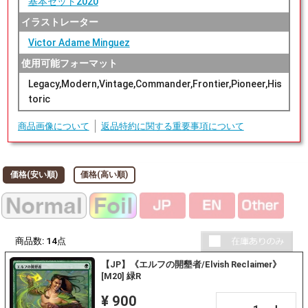
基本セット2020
イラストレーター
Victor Adame Minguez
使用可能フォーマット
Legacy,Modern,Vintage,Commander,Frontier,Pioneer,His
toric
商品画像について
返品特約に関する重要事項について
価格(安い順)
価格(高い順)
商品数:
14
点
【JP】《エルフの開墾者/Elvish Reclaimer》
[M20] 緑R
¥ 900