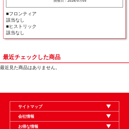
開催日：
2026/07/05
■フロンティア
該当なし
■ヒストリック
該当なし
最近チェックした商品
最近見た商品はありません。
サイトマップ
オンラインショップ
買取
記事
選手一覧
デッキ検索
デッキ構築
イベント・大会
店舗のご案内
お問い合わせ
ヘルプ
FAQ
会社情報
利用規約
スタッフ募集
特定商取引法表示
個人情報保護指針
企業情報
お得な情報