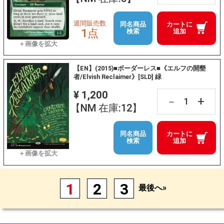
週間販売数
同名商品
カートに
1点
検索
追加
【EN】(2015)■ボーダーレス■《エルフの開墾
者/Elvish Reclaimer》[SLD] 緑
¥ 1,200
+
－
【NM 在庫:12】
同名商品
カートに
検索
追加
1
2
3
最後へ»