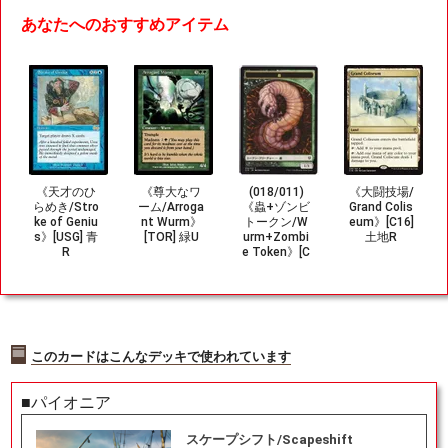
あなたへのおすすめアイテム
《天才のひ
《尊大なワ
(018/011)
《大闘技場/
らめき/Stro
ーム/Arroga
《蟲+ゾンビ
Grand Colis
ke of Geniu
nt Wurm》
トークン/W
eum》[C16]
s》[USG] 青
[TOR] 緑U
urm+Zombi
土地R
R
e Token》[C
16] 金/黒
このカードはこんなデッキで使われています
■パイオニア
スケープシフト/Scapeshift