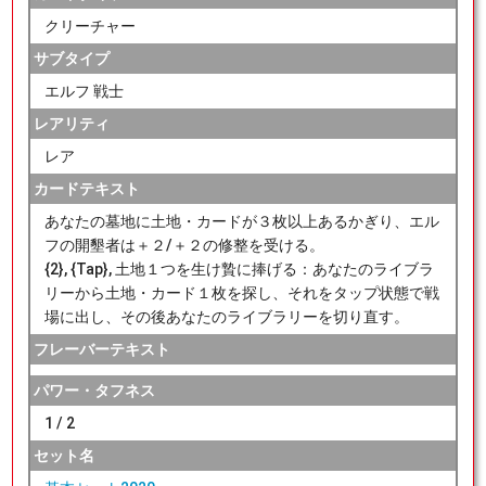
クリーチャー
サブタイプ
エルフ 戦士
レアリティ
レア
カードテキスト
あなたの墓地に土地・カードが３枚以上あるかぎり、エル
フの開墾者は＋２/＋２の修整を受ける。
{2}, {Tap}, 土地１つを生け贄に捧げる：あなたのライブラ
リーから土地・カード１枚を探し、それをタップ状態で戦
場に出し、その後あなたのライブラリーを切り直す。
フレーバーテキスト
パワー・タフネス
1 / 2
セット名