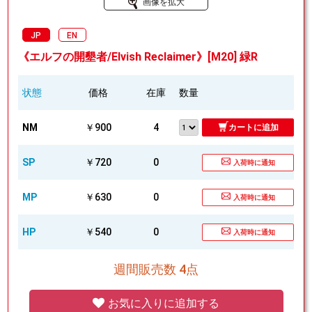
画像を拡大
JP
EN
《エルフの開墾者/Elvish Reclaimer》[M20] 緑R
状態
価格
在庫
数量
NM
￥900
4
カートに追加
SP
￥720
0
入荷時に通知
MP
￥630
0
入荷時に通知
HP
￥540
0
入荷時に通知
週間販売数 4点
お気に入りに追加する