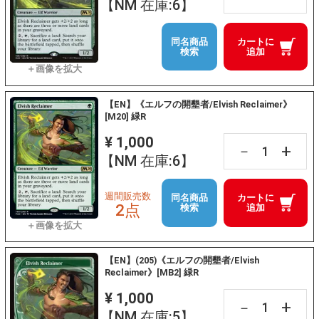
【NM 在庫:6】
同名商品
カートに
検索
追加
【EN】《エルフの開墾者/Elvish Reclaimer》
[M20] 緑R
¥ 1,000
+
－
【NM 在庫:6】
週間販売数
同名商品
カートに
2点
検索
追加
【EN】(205)《エルフの開墾者/Elvish
Reclaimer》[MB2] 緑R
¥ 1,000
+
－
【NM 在庫:5】