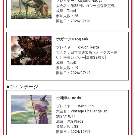
プレイヤー：
Koyano Naoya
大会名：
第22回レガシー提督決定戦
成績：
Top4
参加人数：
26
開催日：
2026/07/18
ホガーク/Hogaak
プレイヤー：
kikuchi keita
大会名：
日本語通常版《オークの弓使
い》争奪レガシー[決勝SE有り]
成績：
Top8
参加人数：
19
開催日：
2026/07/12
■ヴィンテージ
土地単/Lands
プレイヤー：
V4nquish
大会名：
Vintage Challenge 32 -
2024/10/11
成績：
7th Place
参加人数：
38
開催日：
2024/10/11