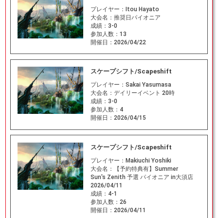
プレイヤー：
Itou Hayato
大会名：
推奨日パイオニア
成績：
3-0
参加人数：
13
開催日：
2026/04/22
スケープシフト/Scapeshift
プレイヤー：
Sakai Yasumasa
大会名：
デイリーイベント 20時
成績：
3-0
参加人数：
4
開催日：
2026/04/15
スケープシフト/Scapeshift
プレイヤー：
Makiuchi Yoshiki
大会名：
【予約特典有】Summer
Sun's Zenith 予選 パイオニア in大須店
2026/04/11
成績：
4-1
参加人数：
26
開催日：
2026/04/11