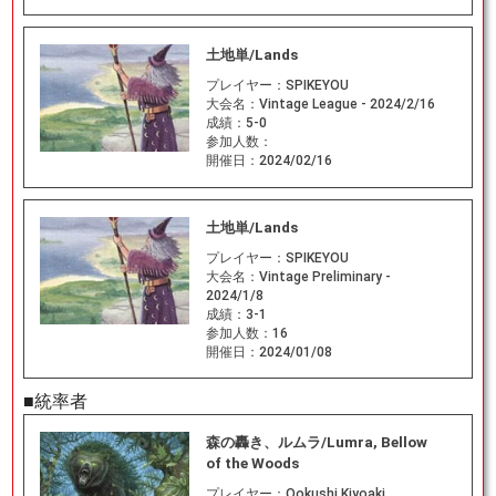
土地単/Lands
プレイヤー：
SPIKEYOU
大会名：
Vintage League - 2024/2/16
成績：
5-0
参加人数：
開催日：
2024/02/16
土地単/Lands
プレイヤー：
SPIKEYOU
大会名：
Vintage Preliminary -
2024/1/8
成績：
3-1
参加人数：
16
開催日：
2024/01/08
■統率者
森の轟き、ルムラ/Lumra, Bellow
of the Woods
プレイヤー：
Ookushi Kiyoaki