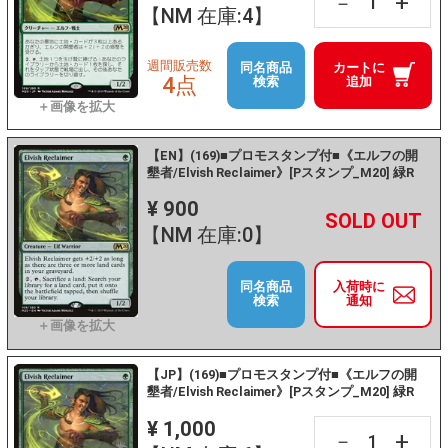
+
－
【NM 在庫:4】
週間販売数
同名商品
カートに
4点
検索
追加
【EN】(169)■プロモスタンプ付■《エルフの開
墾者/Elvish Reclaimer》[Pスタンプ_M20] 緑R
¥ 900
+
－
【NM 在庫:0】
同名商品
入荷時に
検索
通知
【JP】(169)■プロモスタンプ付■《エルフの開
墾者/Elvish Reclaimer》[Pスタンプ_M20] 緑R
¥ 1,000
+
－