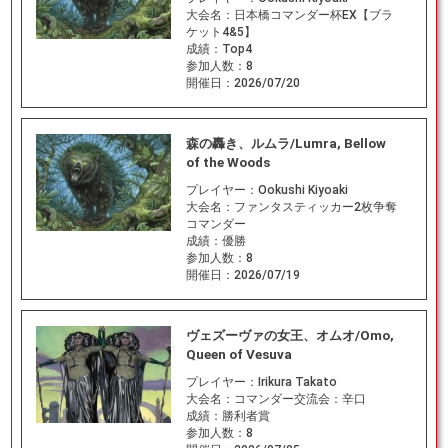
大会名：
日本橋コマンダー杯EX【ブラ
ケット4&5】
成績：
Top4
参加人数：
8
開催日：
2026/07/20
森の轟き、ルムラ/Lumra, Bellow
of the Woods
プレイヤー：
Ookushi Kiyoaki
大会名：
ファンタスティッカー2枚争奪
コマンダー
成績：
優勝
参加人数：
8
開催日：
2026/07/19
ヴェズーヴァの女王、オムオ/Omo,
Queen of Vesuva
プレイヤー：
Irikura Takato
大会名：
コマンダー交流会：辛口
成績：
勝利者賞
参加人数：
8