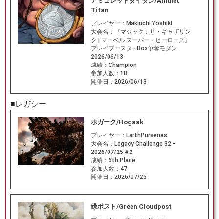
アミュレットタイタン/Amulet
Titan
プレイヤー：
Makiuchi Yoshiki
大会名：
『マジック：ザ・ギャザリン
グ | マーベル スーパー・ヒーローズ』
プレイブースタ―Box争奪モダン
2026/06/13
成績：
Champion
参加人数：
18
開催日：
2026/06/13
■レガシー
ホガーク/Hogaak
プレイヤー：
LarthPursenas
大会名：
Legacy Challenge 32 -
2026/07/25 #2
成績：
6th Place
参加人数：
47
開催日：
2026/07/25
緑ポスト/Green Cloudpost