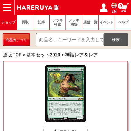
0
EN
ショップ
買取
記事
デッキ検索
デッキ構築
選手一覧
店舗一覧
イベント
ヘルプ
お問い合わせ
ログイン／会員登録
マイページ
デッキ
デッキ
ショップ
買取
記事
店舗一覧
イベント
ヘルプ
検索
構築
商品カテゴリ
通販TOP
>
基本セット2020
>
神話レア＆レア