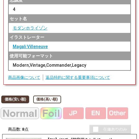
忠誠度
4
セット名
モダンホライゾン
イラストレーター
Magali Villeneuve
使用可能フォーマット
Modern,Vintage,Commander,Legacy
商品画像について
返品特約に関する重要事項について
価格(安い順)
価格(高い順)
商品数:
8
点