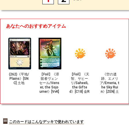
あなたへのおすすめアイテム
(262)《平地/
【Foil】《滞
【Foil】《天
《空の遺
Plains》[SN
留者ヴェン
智、サヒー
跡、エメリ
C] 土地
セール/Vens
リ/Saheeli,
ア/Emeria, t
er, the Sojo
the Gifte
he Sky Rui
urner》[VvK]
d》[C18] 金R
n》[ZEN] 土
金R
地R
このカードはこんなデッキで使われています