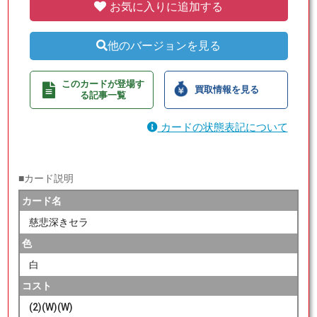
お気に入りに追加する
他のバージョンを見る
このカードが登場す
買取情報を見る
る記事一覧
カードの状態表記について
■カード説明
カード名
慈悲深きセラ
色
白
コスト
(2)(W)(W)