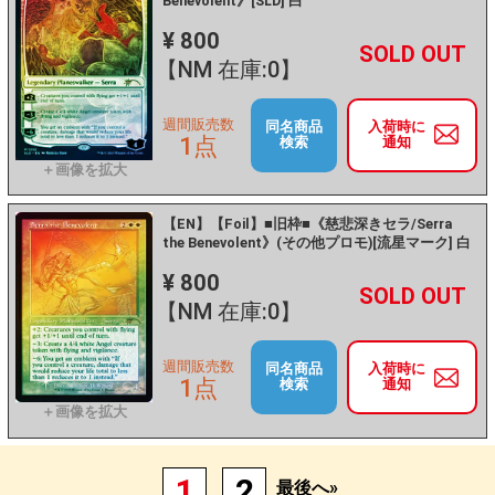
Benevolent》[SLD] 白
¥ 800
+
－
【NM 在庫:0】
週間販売数
同名商品
入荷時に
1点
検索
通知
【EN】【Foil】■旧枠■《慈悲深きセラ/Serra
the Benevolent》(その他プロモ)[流星マーク] 白
¥ 800
+
－
【NM 在庫:0】
週間販売数
同名商品
入荷時に
1点
検索
通知
1
2
最後へ»