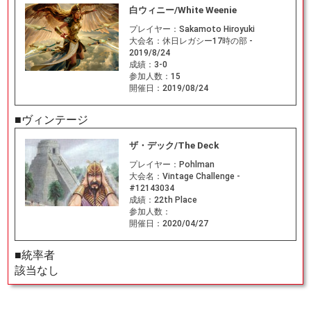
白ウィニー/White Weenie
プレイヤー：
Sakamoto Hiroyuki
大会名：
休日レガシー17時の部 -
2019/8/24
成績：
3-0
参加人数：
15
開催日：
2019/08/24
■ヴィンテージ
ザ・デック/The Deck
プレイヤー：
Pohlman
大会名：
Vintage Challenge -
#12143034
成績：
22th Place
参加人数：
開催日：
2020/04/27
■統率者
該当なし