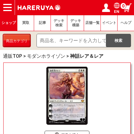
0
EN
ショップ
買取
記事
デッキ検索
デッキ構築
選手一覧
店舗一覧
イベント
ヘルプ
お問い合わせ
ログイン／会員登録
マイページ
デッキ
デッキ
ショップ
買取
記事
店舗一覧
イベント
ヘルプ
検索
構築
商品カテゴリ
通販TOP
>
モダンホライゾン
>
神話レア＆レア