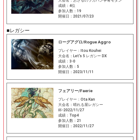
大会名：
おさるのラガバン争奪モダン
成績：
4位
参加人数：
19
開催日：
2021/07/23
■レガシー
ローグアグロ/Rogue Aggro
プレイヤー：
Itou Kouhei
大会名：
Let's 5 レガシー DX
成績：
3-0
参加人数：
5
開催日：
2023/11/11
フェアリー/Faerie
プレイヤー：
Ota Kan
大会名：
晴れる屋レガシー
杯-2022/11/27
成績：
Top4
参加人数：
21
開催日：
2022/11/27