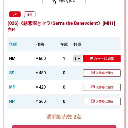
画像を拡大
JP
EN
(026)《慈悲深きセラ/Serra the Benevolent》[MH1]
白R
状態
価格
在庫
数量
NM
￥600
1
カートに追加
SP
￥480
0
入荷時に通知
MP
￥420
0
入荷時に通知
HP
￥360
0
入荷時に通知
週間販売数 2点