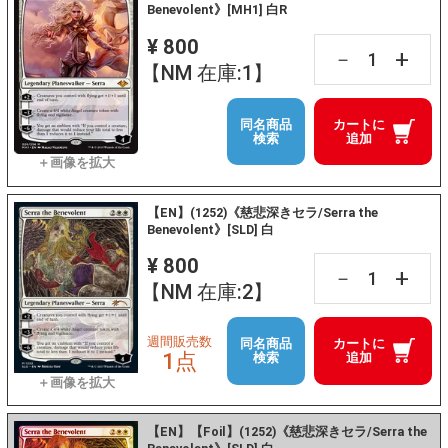
Benevolent》[MH1] 白R
¥ 800
+
－
【NM 在庫:1】
同名商品
カートに
検索
追加
【EN】(1252)《慈悲深きセラ/Serra the
Benevolent》[SLD] 白
¥ 800
+
－
【NM 在庫:2】
週間販売数
同名商品
カートに
1点
検索
追加
【EN】【Foil】(1252)《慈悲深きセラ/Serra the