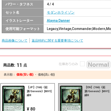
パワー・タフネス
4 / 4
セット名
モダンホライゾン
イラストレーター
Alayna Danner
使用可能フォーマット
Legacy,Vintage,Commander,Modern,Mi
商品画像について
返品特約に関する重要事項について
11
商品数:
点
表示順：
価格(安い順)
・
価格(高い順)
【JP】(166)《起
【EN】(166)《起
源/Genesis》[MH1]
源/Genesis》[MH1]
緑R
緑R
¥ 80