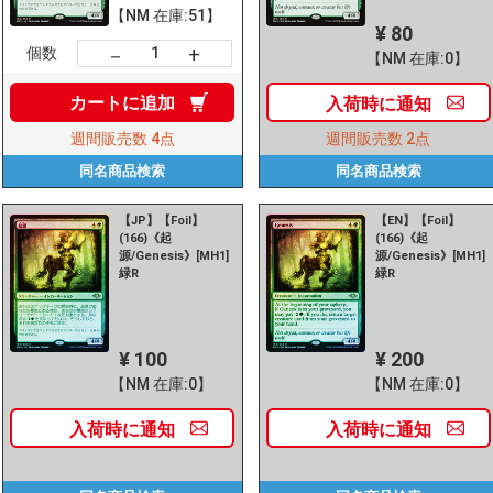
【NM 在庫:51】
¥ 80
+
－
個数
【NM 在庫:0】
カートに
追加
入荷時に
通知
週間販売数
4点
週間販売数
2点
同名商品
検索
同名商品
検索
【JP】【Foil】
【EN】【Foil】
(166)《起
(166)《起
源/Genesis》[MH1]
源/Genesis》[MH1]
緑R
緑R
¥ 100
¥ 200
【NM 在庫:0】
【NM 在庫:0】
入荷時に
通知
入荷時に
通知