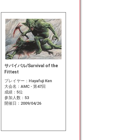
サバイバル/Survival of the
Fittest
プレイヤー：
Hayafuji Ken
大会名：
AMC - 第47回
成績：
5位
参加人数：
53
開催日：
2009/04/26