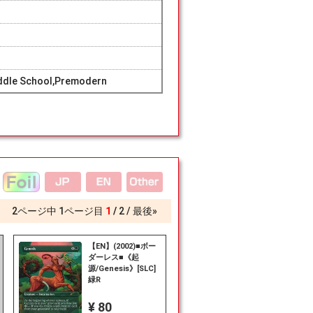
ddle School,Premodern
2
ページ中
1
ページ目
1
2
最後»
【EN】(2002)■ボー
ダーレス■《起
源/Genesis》[SLC]
緑R
¥ 80