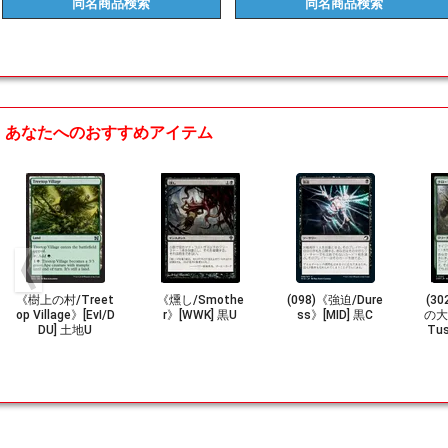
同名商品
検索
同名商品
検索
あなたへのおすすめアイテム
《樹上の村/Treet
《燻し/Smothe
(098)《強迫/Dure
(3
op Village》[EvI/D
r》[WWK] 黒U
ss》[MID] 黒C
の大
DU] 土地U
Tu