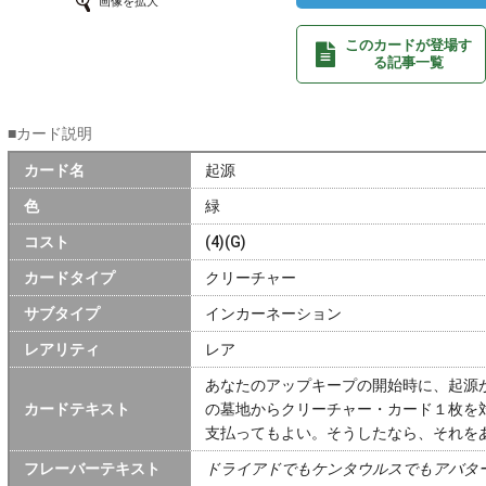
画像を拡大
このカードが登場す
る記事一覧
■カード説明
カード名
起源
色
緑
コスト
(4)(G)
カードタイプ
クリーチャー
サブタイプ
インカーネーション
レアリティ
レア
あなたのアップキープの開始時に、起源
カードテキスト
の墓地からクリーチャー・カード１枚を対象と
支払ってもよい。そうしたなら、それを
フレーバーテキスト
ドライアドでもケンタウルスでもアバタ