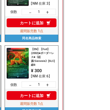
【NM 在庫:3】
+
－
個数
カートに
追加
週間販売数
1点
同名商品
検索
【EN】【Foil】
(2002)■ボーダーレ
ス■《起
源/Genesis》[SLC]
緑R
¥ 300
【NM 在庫:6】
+
－
個数
カートに
追加
週間販売数
1点