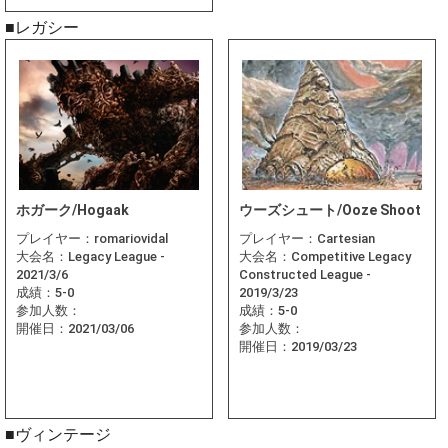
■レガシー
ホガーク/Hogaak
ウーズシュート/Ooze Shoot
プレイヤー：
romariovidal
プレイヤー：
Cartesian
大会名：
Legacy League -
大会名：
Competitive Legacy
2021/3/6
Constructed League -
成績：
5-0
2019/3/23
参加人数：
成績：
5-0
開催日：
2021/03/06
参加人数：
開催日：
2019/03/23
■ヴィンテージ