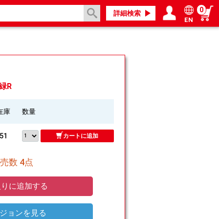
0
詳細検索
EN
ログイン／会員登録
マイページ
 緑R
在庫
数量
51
カートに追加
売数 4点
りに追加する
ジョンを見る