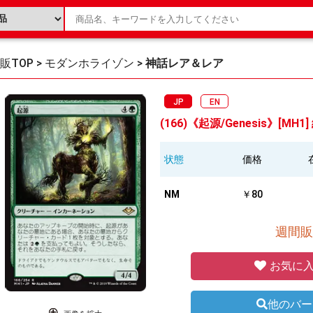
販TOP
>
モダンホライゾン
>
神話レア＆レア
JP
EN
(166)《起源/Genesis》[MH1]
状態
価格
NM
￥80
週間販
お気に入
他のバー