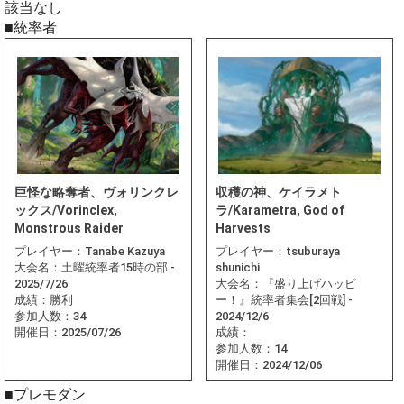
該当なし
■統率者
巨怪な略奪者、ヴォリンクレ
収穫の神、ケイラメト
ックス/Vorinclex,
ラ/Karametra, God of
Monstrous Raider
Harvests
プレイヤー：
Tanabe Kazuya
プレイヤー：
tsuburaya
大会名：
土曜統率者15時の部 -
shunichi
2025/7/26
大会名：
『盛り上げハッピ
成績：
勝利
ー！』統率者集会[2回戦] -
参加人数：
34
2024/12/6
開催日：
2025/07/26
成績：
参加人数：
14
開催日：
2024/12/06
■プレモダン