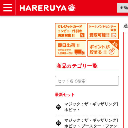
ショップ
買取
記事
デッキ検索
デッキ構築
選手一覧
店舗一覧
イベント
ヘルプ
お問い合わせ
通
商品カテゴリ一覧