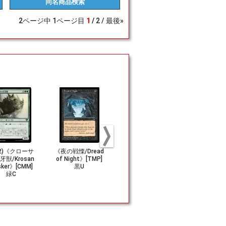
同名商品
検索
2
ページ中
1
ページ目
1
2
最後»
02)《クローサ
《夜の戦慄/Dread
《陰謀団のピッ
《復活の声/V
牙獣/Krosan
of Night》[TMP]
ト/Cabal Pit》[O
of Resurge
sker》[CMM]
黒U
DY] 土地U
[DGM] 金
緑C