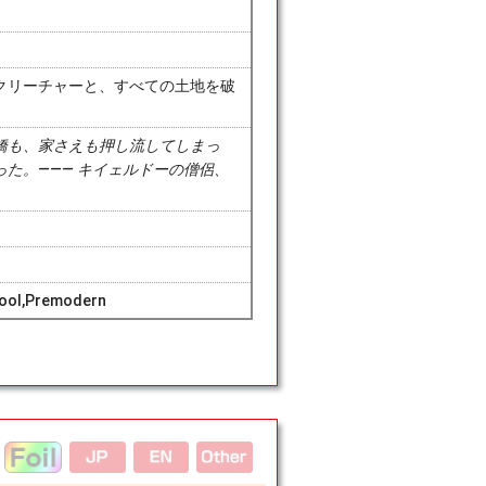
クリーチャーと、すべての土地を破
橋も、家さえも押し流してしまっ
た。――― キイェルドーの僧侶、
hool,Premodern