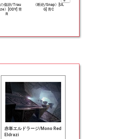
の傷跡/Trau
《断絶/Snap》[UL
《石化した原野/P
《カビーラ
ize》[ODY] 青
G] 青C
etrified Field》[O
者/Kabira E
R
DY] 土地R
l》[ZEN] 
赤単エルドラージ/Mono Red
Eldrazi