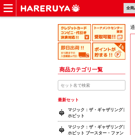
ショップ
買取
記事
デッキ検索
デッキ構築
選手一覧
店舗一覧
イベント
ヘルプ
お問い合わせ
通
商品カテゴリ一覧