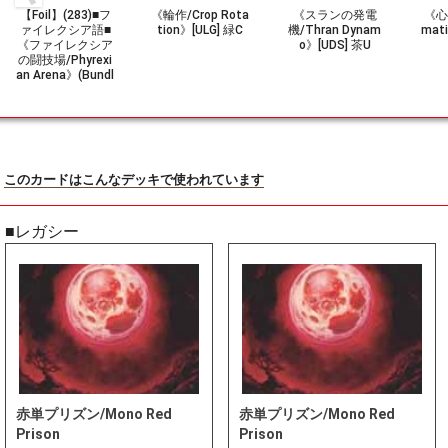
【Foil】(283)■フ
《輪作/Crop Rota
《スランの発電
《心
ァイレクシア語■
tion》[ULG] 緑C
機/Thran Dynam
mat
《ファイレクシア
o》[UDS] 茶U
の闘技場/Phyrexi
an Arena》(Bundl
eプロモ)[ONE-PH]
黒R
このカードはこんなデッキで使われています
■レガシー
赤単プリズン/Mono Red
赤単プリズン/Mono Red
Prison
Prison