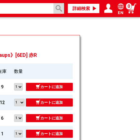
0
詳細検索
EN
ログイン／会員登録
マイページ
ps》[6ED] 赤R
在庫
数量
9
カートに追加
12
カートに追加
6
カートに追加
1
カートに追加