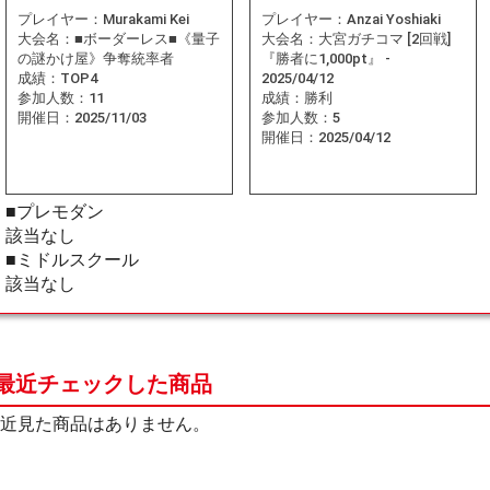
プレイヤー：
Murakami Kei
プレイヤー：
Anzai Yoshiaki
大会名：
■ボーダーレス■《量子
大会名：
大宮ガチコマ [2回戦]
の謎かけ屋》争奪統率者
『勝者に1,000pt』 -
成績：
TOP4
2025/04/12
参加人数：
11
成績：
勝利
開催日：
2025/11/03
参加人数：
5
開催日：
2025/04/12
■プレモダン
該当なし
■ミドルスクール
該当なし
最近チェックした商品
近見た商品はありません。