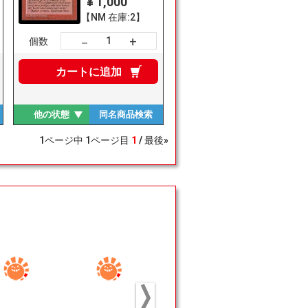
¥ 1,000
【NM 在庫:2】
+
－
個数
カートに
追加
他の状態
同名商品
検索
1
ページ中
1
ページ目
1
最後»