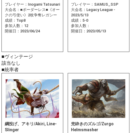
プレイヤー：
Inogami Tatsunari
プレイヤー：
SAMUS_SSP
大会名：
■ボーダーレス■《オー
大会名：
Legacy League -
クの弓使い》2枚争奪レガシー
2023/5/13
成績：
Top8
成績：
5-0
参加人数：
12
参加人数：
開催日：
2023/06/24
開催日：
2023/05/13
■ヴィンテージ
該当なし
■統率者
綱投げ、アキリ/Akiri, Line-
兜砕きのズルゴ/Zurgo
Slinger
Helmsmasher