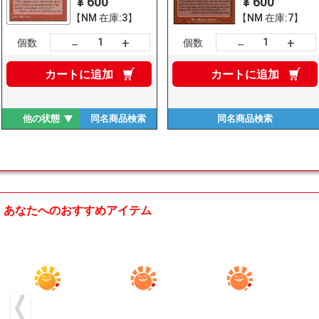
¥ 600
¥ 600
【NM 在庫:3】
【NM 在庫:7】
+
+
－
－
個数
個数
カートに
追加
カートに
追加
他の状態
同名商品
検索
同名商品
検索
あなたへのおすすめアイテム