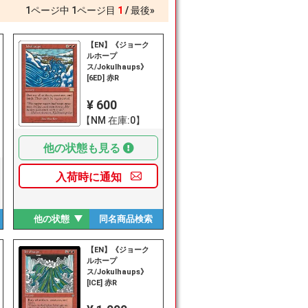
1
ページ中
1
ページ目
1
最後»
【EN】《ジョーク
ルホープ
ス/Jokulhaups》
[6ED] 赤R
¥ 600
【NM 在庫:0】
他の状態も見る
入荷時に
通知
他の状態
同名商品
検索
【EN】《ジョーク
ルホープ
ス/Jokulhaups》
[ICE] 赤R