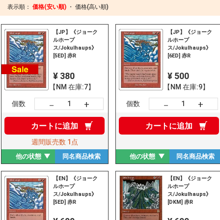
表示順：
価格(安い順)
・
価格(高い順)
【JP】《ジョーク
【JP】《ジョーク
ルホープ
ルホープ
ス/Jokulhaups》
ス/Jokulhaups》
[5ED] 赤R
[6ED] 赤R
¥ 380
¥ 500
【NM 在庫:7】
【NM 在庫:9】
+
+
－
－
個数
個数
カートに
追加
カートに
追加
週間販売数
1点
他の状態
同名商品
検索
他の状態
同名商品
検索
【EN】《ジョーク
【EN】《ジョーク
ルホープ
ルホープ
ス/Jokulhaups》
ス/Jokulhaups》
[5ED] 赤R
[DKM] 赤R