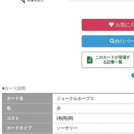
画像を拡大
お気に入
他のバー
このカードが登場す
る記事一覧
■カード説明
カード名
ジョークルホープス
色
赤
コスト
(4)(R)(R)
カードタイプ
ソーサリー