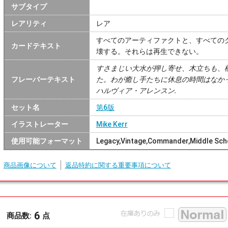
サブタイプ
レアリティ
レア
すべてのアーティファクトと、すべての
カードテキスト
壊する。それらは再生できない。
すさまじい大水が押し寄せ、木立ちも、
フレーバーテキスト
た。わが癒し手たちに休息の時間はなかっ
ハルヴィア・アレンスン.
セット名
第6版
イラストレーター
Mike Kerr
使用可能フォーマット
Legacy,Vintage,Commander,Middle Sc
商品画像について
返品特約に関する重要事項について
6
商品数:
点