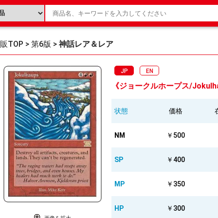
販TOP
>
第6版
>
神話レア＆レア
JP
EN
《ジョークルホープス/Jokulhau
状態
価格
NM
￥500
SP
￥400
MP
￥350
HP
￥300