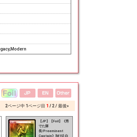
egacy,Modern
2
ページ中
1
ページ目
1
2
最後»
【JP】【Foil】《秀
でた隊
長/Preeminent
Captain》[M15] 白