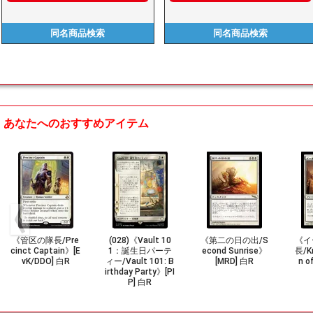
同名商品
検索
同名商品
検索
あなたへのおすすめアイテム
《管区の隊長/Pre
(028)《Vault 10
《第二の日の出/S
《イ
cinct Captain》[E
1：誕生日パーテ
econd Sunrise》
長/Kn
vK/DDO] 白R
ィー/Vault 101: B
[MRD] 白R
n o
irthday Party》[PI
P] 白R