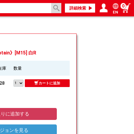
0
詳細検索
EN
ログイン／会員登録
マイページ
tain》[M15] 白R
在庫
数量
28
カートに追加
りに追加する
ジョンを見る