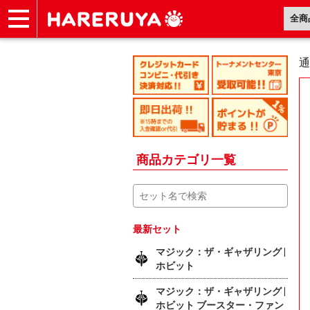
ショップ
買取
記事
デッキ検索
デッキ構築
選手一覧
店舗一覧
イベント
ヘルプ
お問い合わせ
通
商品カテゴリ一覧