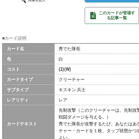
画像を拡大
このカードが登場す
る記事一覧
■カード説明
カード名
秀でた隊長
色
白
コスト
(2)(W)
カードタイプ
クリーチャー
サブタイプ
キスキン 兵士
レアリティ
レア
先制攻撃（このクリーチャーは、先制攻
戦闘ダメージを与える。）
カードテキスト
秀でた隊長が攻撃するたび、あなたはあなたの
チャー・カードを１枚、タップ状態かつ
よい。