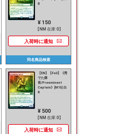
R
¥ 150
【NM 在庫:0】
入荷時に
通知
同名商品
検索
【EN】【Foil】《秀
でた隊
長/Preeminent
Captain》[M15] 白
R
¥ 500
【NM 在庫:0】
入荷時に
通知