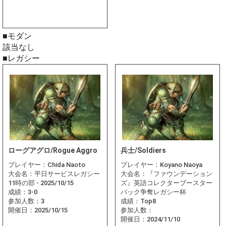
■モダン
該当なし
■レガシー
ローグアグロ/Rogue Aggro
兵士/Soldiers
プレイヤー：
Chida Naoto
プレイヤー：
Koyano Naoya
大会名：
平日サービスレガシー
大会名：
『ファウンデーション
11時の部 - 2025/10/15
ズ』英語コレクターブースター
成績：
3-0
パック争奪レガシー杯
参加人数：
3
成績：
Top8
開催日：
2025/10/15
参加人数：
開催日：
2024/11/10