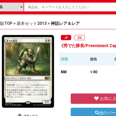
販TOP
>
基本セット2015
>
神話レア＆レア
JP
EN
《秀でた隊長/Preeminent Cap
状態
価格
NM
￥80
お気に入
他のバー