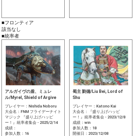
■フロンティア
該当なし
■統率者
アルガイヴの盾、ミュレ
蜀主 劉備/Liu Bei, Lord of
ル/Myrel, Shield of Argive
Shu
プレイヤー：
Nishida Noboru
プレイヤー：
Katono Kai
大会名：
FNM フライデーナイト
大会名：
『盛り上げハッピ
マジック 『盛り上げハッピ
ー！』統率者集会 - 2023/12/8
ー！』統率者集会 - 2025/2/14
成績：
win
成績：
参加人数：
18
参加人数：
16
開催日：
2023/12/08