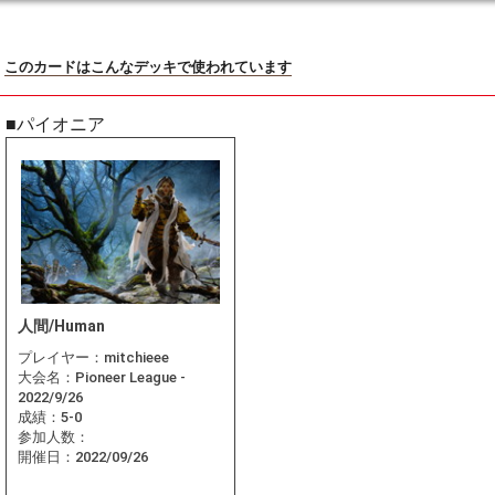
このカードはこんなデッキで使われています
■パイオニア
人間/Human
プレイヤー：
mitchieee
大会名：
Pioneer League -
2022/9/26
成績：
5-0
参加人数：
開催日：
2022/09/26