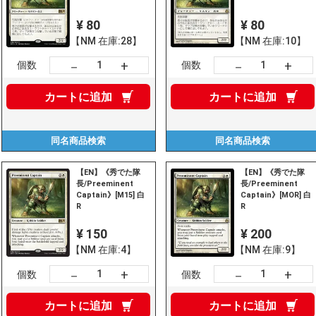
¥ 80
¥ 80
【NM 在庫:28】
【NM 在庫:10】
+
+
－
－
個数
個数
カートに
追加
カートに
追加
同名商品
検索
同名商品
検索
【EN】《秀でた隊
【EN】《秀でた隊
長/Preeminent
長/Preeminent
Captain》[M15] 白
Captain》[MOR] 白
R
R
¥ 150
¥ 200
【NM 在庫:4】
【NM 在庫:9】
+
+
－
－
個数
個数
カートに
追加
カートに
追加