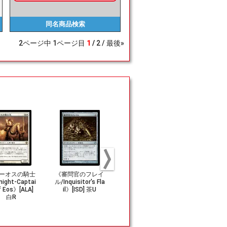
同名商品
検索
2
ページ中
1
ページ目
1
2
最後»
ーオスの騎士
《審問官のフレイ
(245)《グレート
(023)《忠
ight-Captai
ル/Inquisitor's Fla
アックス/Greatax
用犬/Loyal W
f Eos》[ALA]
il》[ISD] 茶U
e》[AFR] 茶C
und》[AFR]
白R