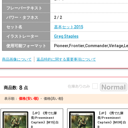
フレーバーテキスト
パワー・タフネス
2 / 2
セット名
基本セット2015
イラストレーター
Greg Staples
使用可能フォーマット
Pioneer,Frontier,Commander,Vintage,L
商品画像について
返品特約に関する重要事項について
8
商品数:
点
表示順：
価格(安い順)
・
価格(高い順)
【JP】《秀でた隊
【JP】《秀でた隊
長/Preeminent
長/Preeminent
Captain》[M15] 白
Captain》[MOR] 白
R
R