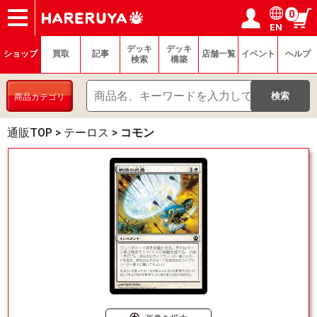
0
EN
ショップ
買取
記事
デッキ検索
デッキ構築
選手一覧
店舗一覧
イベント
ヘルプ
お問い合わせ
ログイン／会員登録
マイページ
デッキ
デッキ
ショップ
買取
記事
店舗一覧
イベント
ヘルプ
検索
構築
商品カテゴリ
通販TOP
>
テーロス
>
コモン