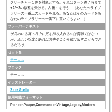
クリーチャー１体を対象とする。それはターン終了時まで
+2/+2の修整を受ける。占術１を行う。（あなたのライブ
ラリーの一番上のカードを見る。あなたはそのカードをあ
なたのライブラリーの一番下に置いてもよい。）
フレーバーテキスト
伏兵のいる真っ只中に足を踏み入れるのは賢明ではない
が、正しい呪文があれば無事そこから抜け出すこともでき
るだろう。
セット名
テーロス
ブロック
テーロス
イラストレーター
Zack Stella
使用可能フォーマット
Pioneer,Pauper,Commander,Vintage,Legacy,Modern