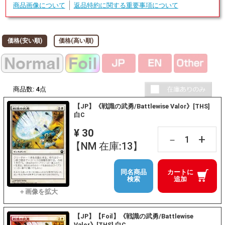
商品画像について
返品特約に関する重要事項について
価格(安い順)
価格(高い順)
商品数:
4
点
【JP】《戦識の武勇/Battlewise Valor》[THS]
白C
¥ 30
+
－
【NM 在庫:13】
同名商品
カートに
検索
追加
【JP】【Foil】《戦識の武勇/Battlewise
Valor》[THS] 白C