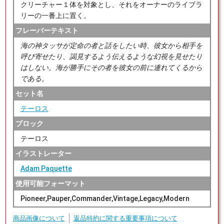
クリーチャー１体を対象とし、それをオーナーのライブラ
リーの一番上に置く。
フレーバーテキスト
海の神タッサが定命の者と話をしたい時、彼女から相手を
呼び寄せたり、謁見するよう伝えるような幻視を見せたり
はしない。海が勝手にその者を彼女の前に連れてくるから
である。
セット名
テーロス
ブロック
テーロス
イラストレーター
Adam Paquette
使用可能フォーマット
Pioneer,Pauper,Commander,Vintage,Legacy,Modern
商品画像について
返品特約に関する重要事項について