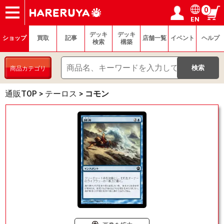
0
EN
ショップ
買取
記事
デッキ検索
デッキ構築
選手一覧
店舗一覧
イベント
ヘルプ
お問い合わせ
ログイン／会員登録
マイページ
デッキ
デッキ
ショップ
買取
記事
店舗一覧
イベント
ヘルプ
検索
構築
商品カテゴリ
通販TOP
>
テーロス
>
コモン