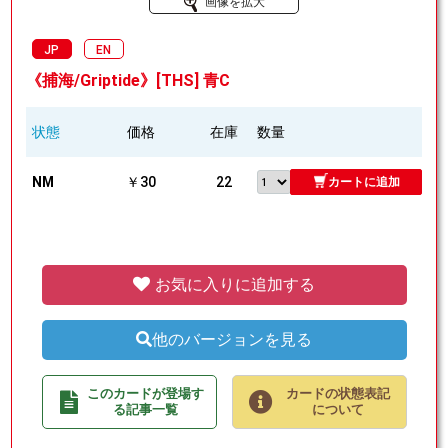
画像を拡大
JP
EN
《捕海/Griptide》[THS] 青C
状態
価格
在庫
数量
NM
￥30
22
カートに追加
お気に入りに追加する
他のバージョンを見る
このカードが登場す
カードの状態表記
る記事一覧
について