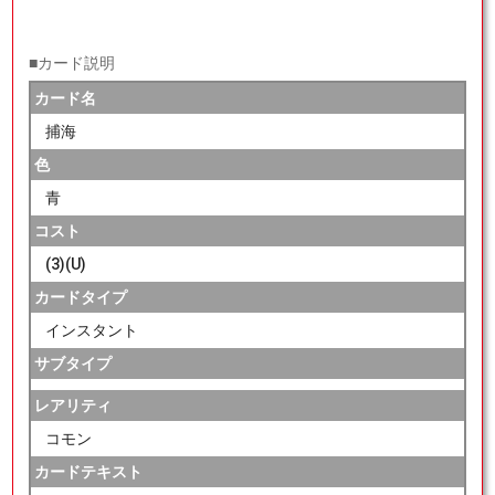
■カード説明
カード名
捕海
色
青
コスト
(3)(U)
カードタイプ
インスタント
サブタイプ
レアリティ
コモン
カードテキスト