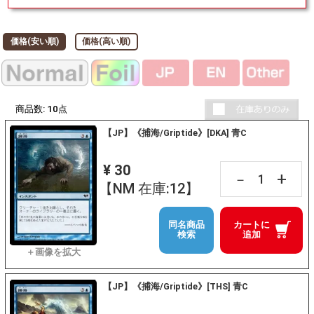
価格(安い順)
価格(高い順)
商品数:
10
点
【JP】《捕海/Griptide》[DKA] 青C
¥ 30
+
－
【NM 在庫:12】
同名商品
カートに
検索
追加
【JP】《捕海/Griptide》[THS] 青C