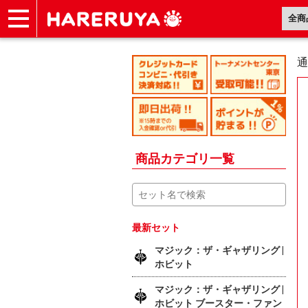
ショップ
買取
記事
デッキ検索
デッキ構築
選手一覧
店舗一覧
イベント
ヘルプ
お問い合わせ
通
商品カテゴリ一覧