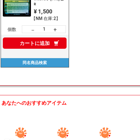
R
¥ 1,500
【NM 在庫:2】
+
－
個数
カートに
追加
同名商品
検索
あなたへのおすすめアイテム