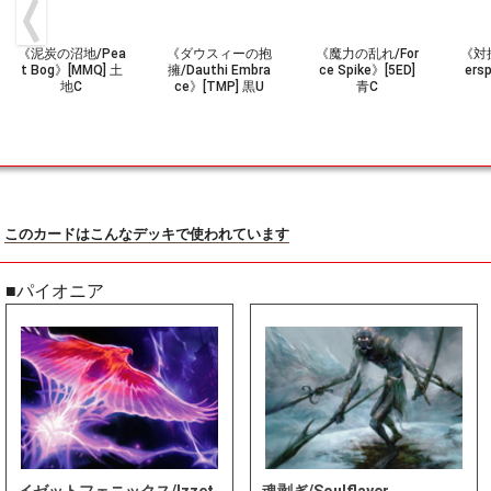
《泥炭の沼地/Pea
《ダウスィーの抱
《魔力の乱れ/For
《対抗
t Bog》[MMQ] 土
擁/Dauthi Embra
ce Spike》[5ED]
ers
地C
ce》[TMP] 黒U
青C
このカードはこんなデッキで使われています
■パイオニア