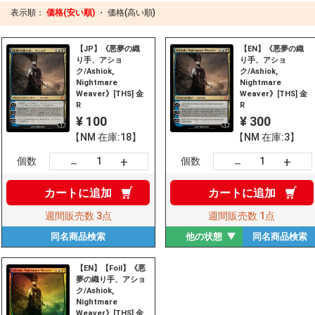
表示順：
価格(安い順)
・
価格(高い順)
【JP】《悪夢の織
【EN】《悪夢の織
り手、アショ
り手、アショ
ク/Ashiok,
ク/Ashiok,
Nightmare
Nightmare
Weaver》[THS] 金
Weaver》[THS] 金
R
R
¥ 100
¥ 300
【NM 在庫:18】
【NM 在庫:3】
+
+
－
－
個数
個数
カートに
追加
カートに
追加
週間販売数
3点
週間販売数
1点
同名商品
検索
他の状態
同名商品
検索
【EN】【Foil】《悪
夢の織り手、アショ
ク/Ashiok,
Nightmare
Weaver》[THS] 金