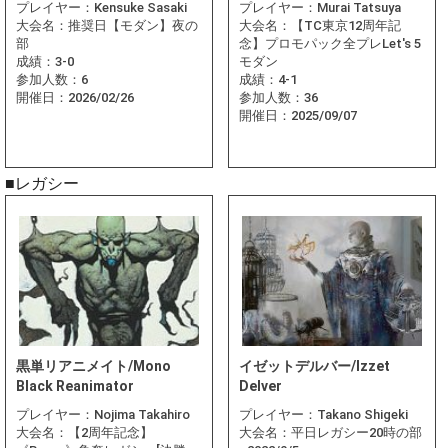
プレイヤー：
Kensuke Sasaki
プレイヤー：
Murai Tatsuya
大会名：
推奨日【モダン】夜の
大会名：
【TC東京12周年記
部
念】プロモパック全プレLet's 5
成績：
3-0
モダン
参加人数：
6
成績：
4-1
開催日：
2026/02/26
参加人数：
36
開催日：
2025/09/07
■レガシー
黒単リアニメイト/Mono
イゼットデルバー/Izzet
Black Reanimator
Delver
プレイヤー：
Nojima Takahiro
プレイヤー：
Takano Shigeki
大会名：
【2周年記念】
大会名：
平日レガシー20時の部