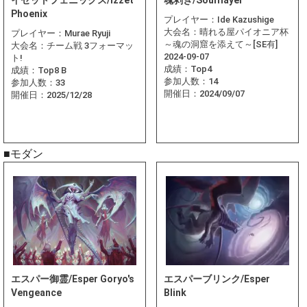
イゼットフェニックス/Izzet
魂剥ぎ/Soulflayer
Phoenix
プレイヤー：
Ide Kazushige
大会名：
晴れる屋パイオニア杯
プレイヤー：
Murae Ryuji
～魂の洞窟を添えて～[SE有]
大会名：
チーム戦 3フォーマッ
2024-09-07
ト!
成績：
Top4
成績：
Top8 B
参加人数：
14
参加人数：
33
開催日：
2024/09/07
開催日：
2025/12/28
■モダン
エスパー御霊/Esper Goryo's
エスパーブリンク/Esper
Vengeance
Blink