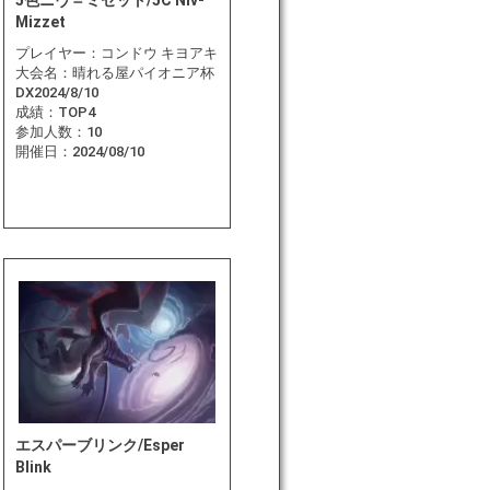
5色ニヴ＝ミゼット/5C Niv-
Mizzet
プレイヤー：
コンドウ キヨアキ
大会名：
晴れる屋パイオニア杯
DX2024/8/10
成績：
TOP4
参加人数：
10
開催日：
2024/08/10
エスパーブリンク/Esper
Blink