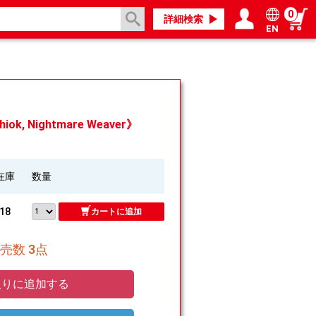
0
詳細検索
EN
ログイン／会員登録
マイページ
 Nightmare Weaver》
在庫
数量
18
カートに追加
売数 3点
りに追加する