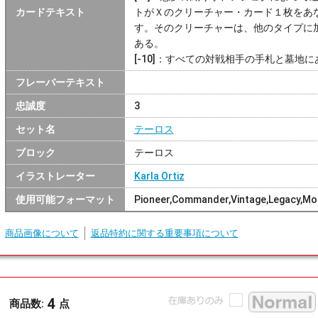
カードテキスト
トがＸのクリーチャー・カード１枚をあ
す。そのクリーチャーは、他のタイプに加えて
ある。
[-10]：すべての対戦相手の手札と墓地
フレーバーテキスト
忠誠度
3
セット名
テーロス
ブロック
テーロス
イラストレーター
Karla Ortiz
使用可能フォーマット
Pioneer,Commander,Vintage,Legacy,Mo
商品画像について
返品特約に関する重要事項について
4
商品数:
点