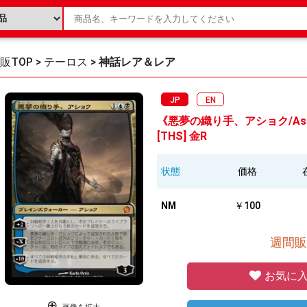
販TOP
>
テーロス
>
神話レア＆レア
JP
EN
《悪夢の織り手、アショク/Ashiok,
[THS] 金R
状態
価格
NM
￥100
週間販
お気に入