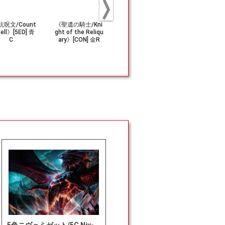
呪文/Count
《聖遺の騎士/Kni
《ティタニアの僧
(292)■シ
pell》[5ED] 青
ght of the Reliqu
侶/Priest of Tita
ス■《フェ
C
ary》[CON] 金R
nia》[USG] 緑C
の撤退/Felida
treat》[ZNR
白R