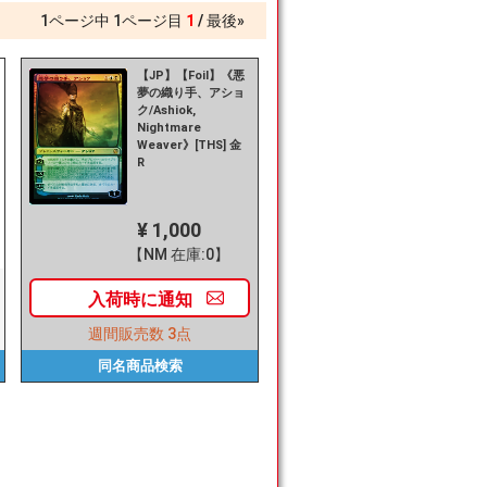
1
ページ中
1
ページ目
1
最後»
【JP】【Foil】《悪
夢の織り手、アショ
ク/Ashiok,
Nightmare
Weaver》[THS] 金
R
¥ 1,000
【NM 在庫:0】
入荷時に
通知
週間販売数
3点
同名商品
検索