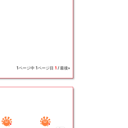
1
ページ中
1
ページ目
1
最後»