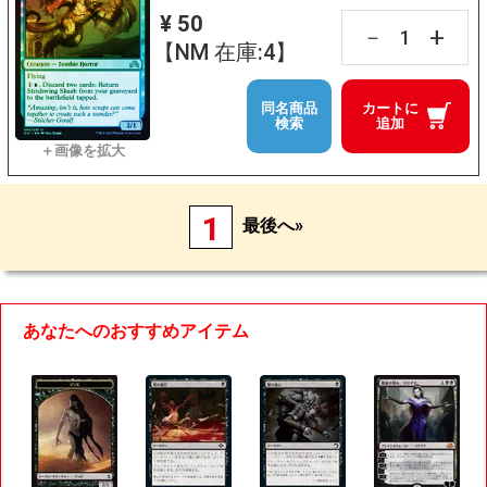
¥ 50
+
－
【NM 在庫:4】
同名商品
カートに
検索
追加
1
最後へ»
あなたへのおすすめアイテム