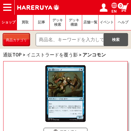
0
EN
ショップ
買取
記事
デッキ検索
デッキ構築
選手一覧
店舗一覧
イベント
ヘルプ
お問い合わせ
ログイン／会員登録
マイページ
デッキ
デッキ
ショップ
買取
記事
店舗一覧
イベント
ヘルプ
検索
構築
商品カテゴリ
通販TOP
>
イニストラードを覆う影
>
アンコモン