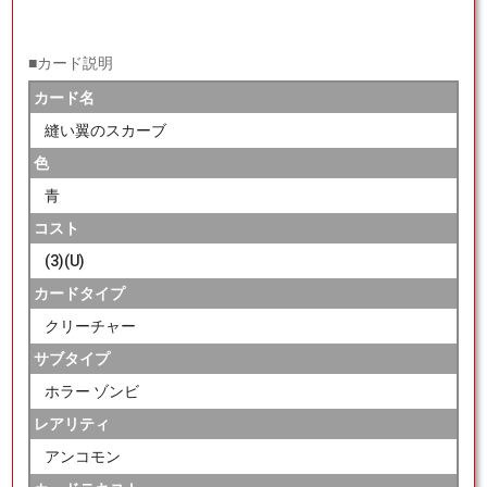
■カード説明
カード名
縫い翼のスカーブ
色
青
コスト
(3)(U)
カードタイプ
クリーチャー
サブタイプ
ホラー ゾンビ
レアリティ
アンコモン