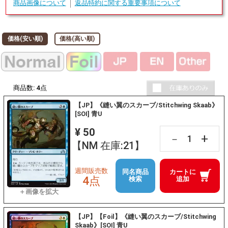
商品画像について
返品特約に関する重要事項について
価格(安い順)
価格(高い順)
商品数:
4
点
【JP】《縫い翼のスカーブ/Stitchwing Skaab》
[SOI] 青U
¥ 50
+
－
【NM 在庫:21】
週間販売数
同名商品
カートに
4点
検索
追加
【JP】【Foil】《縫い翼のスカーブ/Stitchwing
Skaab》[SOI] 青U