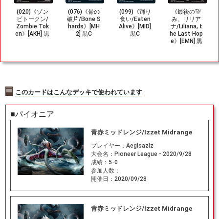
(020)《ゾン
(076)《骨の
(099)《踊り
《最後の望
ビトークン/
破片/Bone S
食い/Eaten
み、リリア
Zombie Tok
hards》[MH
Alive》[MID]
ナ/Liliana, t
en》[AKH] 黒
2] 黒C
黒C
he Last Hop
e》[EMN] 黒
R
このカードはこんなデッキで使われています
■パイオニア
青赤ミッドレンジ/Izzet Midrange
プレイヤー：
Aegisaziz
大会名：
Pioneer League - 2020/9/28
成績：
5-0
参加人数：
開催日：
2020/09/28
青赤ミッドレンジ/Izzet Midrange