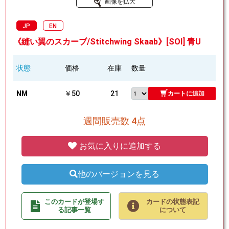
画像を拡大
JP
EN
《縫い翼のスカーブ/Stitchwing Skaab》[SOI] 青U
状態
価格
在庫
数量
NM
￥50
21
カートに追加
週間販売数 4点
お気に入りに追加する
他のバージョンを見る
このカードが登場す
カードの状態表記
る記事一覧
について