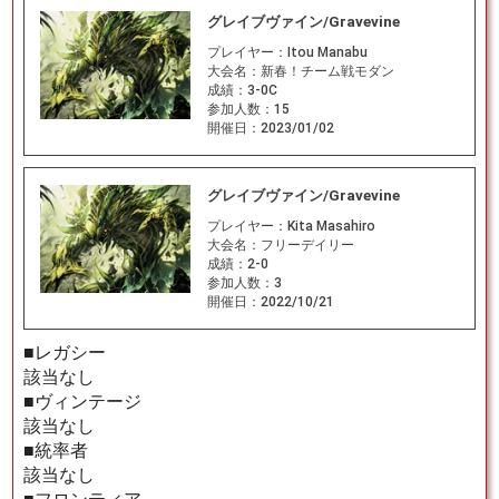
グレイブヴァイン/Gravevine
プレイヤー：
Itou Manabu
大会名：
新春！チーム戦モダン
成績：
3-0C
参加人数：
15
開催日：
2023/01/02
グレイブヴァイン/Gravevine
プレイヤー：
Kita Masahiro
大会名：
フリーデイリー
成績：
2-0
参加人数：
3
開催日：
2022/10/21
■レガシー
該当なし
■ヴィンテージ
該当なし
■統率者
該当なし