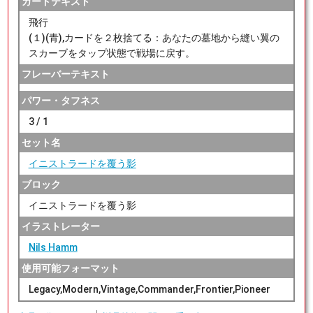
カードテキスト
飛行
(１)(青),カードを２枚捨てる：あなたの墓地から縫い翼の
スカーブをタップ状態で戦場に戻す。
フレーバーテキスト
パワー・タフネス
3 / 1
セット名
イニストラードを覆う影
ブロック
イニストラードを覆う影
イラストレーター
Nils Hamm
使用可能フォーマット
Legacy,Modern,Vintage,Commander,Frontier,Pioneer