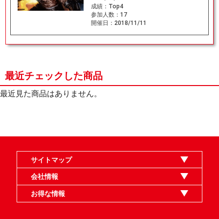
成績：
Top4
参加人数：
17
開催日：
2018/11/11
最近チェックした商品
最近見た商品はありません。
サイトマップ
オンラインショップ
買取
記事
選手一覧
デッキ検索
デッキ構築
イベント・大会
店舗のご案内
お問い合わせ
ヘルプ
FAQ
会社情報
利用規約
スタッフ募集
特定商取引法表示
個人情報保護指針
企業情報
お得な情報
晴れる屋X
晴れる屋チャンネル
MTGプロフィールを作ろう
MTG統率者診断アシスタント
「イベント開催の手引き」請求フォーム