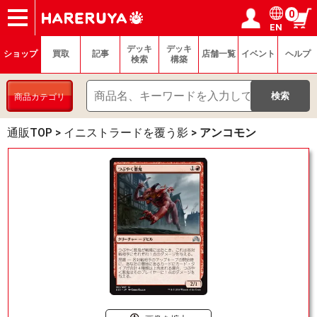
0
EN
ショップ
買取
記事
デッキ検索
デッキ構築
選手一覧
店舗一覧
イベント
ヘルプ
お問い合わせ
ログイン／会員登録
マイページ
デッキ
デッキ
ショップ
買取
記事
店舗一覧
イベント
ヘルプ
検索
構築
商品カテゴリ
通販TOP
>
イニストラードを覆う影
>
アンコモン