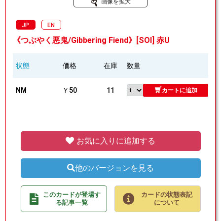
画像を拡大
JP
EN
《つぶやく悪鬼/Gibbering Fiend》[SOI] 赤U
状態
価格
在庫
数量
NM
￥50
11
カートに追加
お気に入りに追加する
他のバージョンを見る
このカードが登場す
カードの状態表記
る記事一覧
について