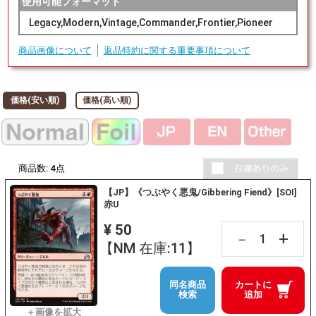
使用可能フォーマット
Legacy,Modern,Vintage,Commander,Frontier,Pioneer
商品画像について
返品特約に関する重要事項について
価格(安い順)
価格(高い順)
商品数:
4
点
【JP】《つぶやく悪鬼/Gibbering Fiend》[SOI]
赤U
¥ 50
+
－
【NM 在庫:11】
同名商品
カートに
検索
追加