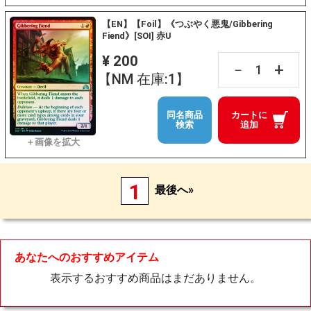
【EN】【Foil】《つぶやく悪鬼/Gibbering
Fiend》[SOI] 赤U
¥ 200
+
－
【NM 在庫:1】
同名商品
カートに
検索
追加
1
最後へ»
あなたへのおすすめアイテム
表示するおすすめ商品はまだありません。