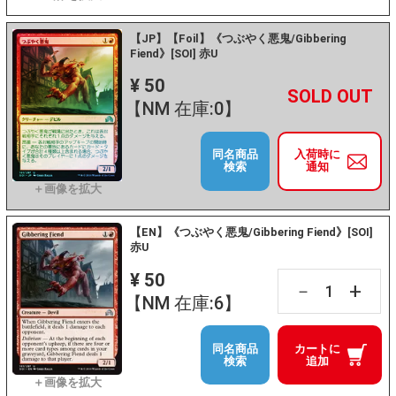
【JP】【Foil】《つぶやく悪鬼/Gibbering
Fiend》[SOI] 赤U
¥ 50
+
－
【NM 在庫:0】
同名商品
入荷時に
検索
通知
【EN】《つぶやく悪鬼/Gibbering Fiend》[SOI]
赤U
¥ 50
+
－
【NM 在庫:6】
同名商品
カートに
検索
追加