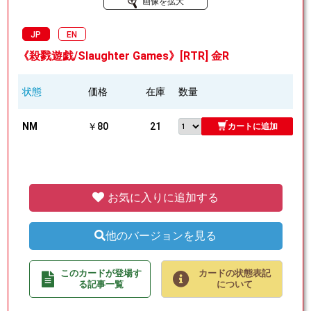
画像を拡大
JP
EN
《殺戮遊戯/Slaughter Games》[RTR] 金R
状態
価格
在庫
数量
NM
￥80
21
カートに追加
お気に入りに追加する
他のバージョンを見る
このカードが登場す
カードの状態表記
る記事一覧
について