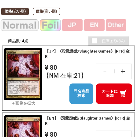
価格(安い順)
価格(高い順)
商品数:
4
点
【JP】《殺戮遊戯/Slaughter Games》[RTR] 金
R
¥ 80
+
－
【NM 在庫:21】
同名商品
カートに
検索
追加
【EN】《殺戮遊戯/Slaughter Games》[RTR] 金
R
¥ 80