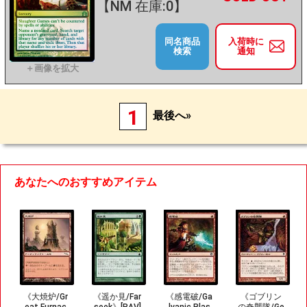
【NM 在庫:0】
同名商品
入荷時に
検索
通知
1
最後へ»
あなたへのおすすめアイテム
《大焼炉/Gr
《遥か見/Far
《感電破/Ga
《ゴブリン
eat Furnac
seek》[RAV]
lvanic Blas
の奇襲隊/Go