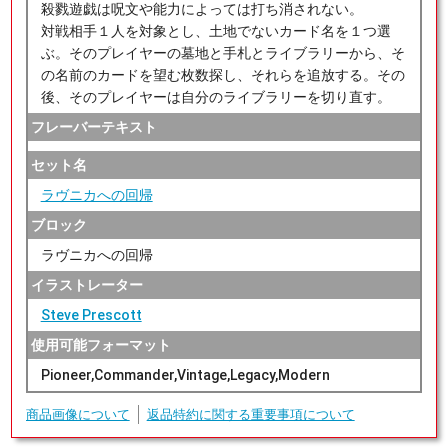
殺戮遊戯は呪文や能力によっては打ち消されない。
対戦相手１人を対象とし、土地でないカード名を１つ選
ぶ。そのプレイヤーの墓地と手札とライブラリーから、そ
の名前のカードを望む枚数探し、それらを追放する。その
後、そのプレイヤーは自分のライブラリーを切り直す。
フレーバーテキスト
セット名
ラヴニカへの回帰
ブロック
ラヴニカへの回帰
イラストレーター
Steve Prescott
使用可能フォーマット
Pioneer,Commander,Vintage,Legacy,Modern
商品画像について
返品特約に関する重要事項について