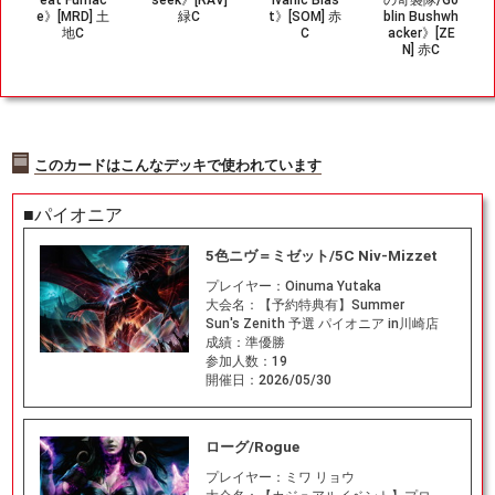
e》[MRD] 土
緑C
t》[SOM] 赤
blin Bushwh
地C
C
acker》[ZE
N] 赤C
このカードはこんなデッキで使われています
■パイオニア
5色ニヴ＝ミゼット/5C Niv-Mizzet
プレイヤー：
Oinuma Yutaka
大会名：
【予約特典有】Summer
Sun's Zenith 予選 パイオニア in川崎店
成績：
準優勝
参加人数：
19
開催日：
2026/05/30
ローグ/Rogue
プレイヤー：
ミワ リョウ