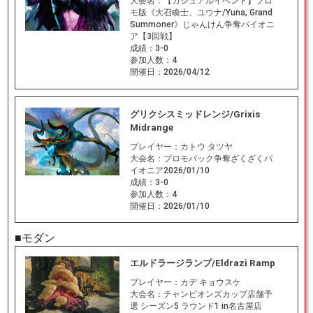
大会名：
【カジュアルイベント】プロ
モ版《大召喚士、ユウナ/Yuna, Grand
Summoner》じゃんけん争奪パイオニ
ア【3回戦】
成績：
3-0
参加人数：
4
開催日：
2026/04/12
グリクシスミッドレンジ/Grixis
Midrange
プレイヤー：
カトウ タツヤ
大会名：
プロモパック争奪ざくざくパ
イオニア2026/01/10
成績：
3-0
参加人数：
4
開催日：
2026/01/10
■モダン
エルドラージランプ/Eldrazi Ramp
プレイヤー：
カヂ キョウスケ
大会名：
チャンピオンズカップ店舗予
選 シーズン5 ラウンド1 in名古屋店