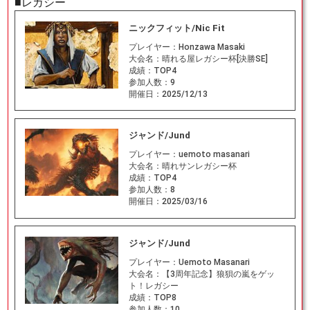
■レガシー
ニックフィット/Nic Fit
プレイヤー：
Honzawa Masaki
大会名：
晴れる屋レガシー杯[決勝SE]
成績：
TOP4
参加人数：
9
開催日：
2025/12/13
ジャンド/Jund
プレイヤー：
uemoto masanari
大会名：
晴れサンレガシー杯
成績：
TOP4
参加人数：
8
開催日：
2025/03/16
ジャンド/Jund
プレイヤー：
Uemoto Masanari
大会名：
【3周年記念】狼狽の嵐をゲッ
ト！レガシー
成績：
TOP8
参加人数：
10