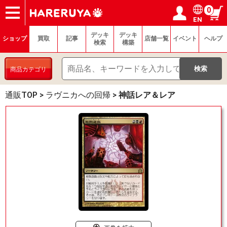
0
EN
ショップ
買取
記事
デッキ検索
デッキ構築
選手一覧
店舗一覧
イベント
ヘルプ
お問い合わせ
ログイン／会員登録
マイページ
デッキ
デッキ
ショップ
買取
記事
店舗一覧
イベント
ヘルプ
検索
構築
商品カテゴリ
通販TOP
>
ラヴニカへの回帰
>
神話レア＆レア