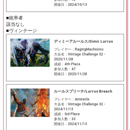
開催日：
2024/10/13
■統率者
該当なし
■ヴィンテージ
ディミーアルールス/Dimir Lurrus
プレイヤー：
RagingMachismo
大会名：
Vintage Challenge 32 -
2025/11/28
成績：
4th Place
参加人数：
47
開催日：
2025/11/28
ルールスブリーチ/Lurrus Breach
プレイヤー：
Amiracle
大会名：
Vintage Challenge 32 -
2024/11/13
成績：
3rd Place
参加人数：
33
開催日：
2024/11/13