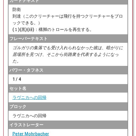
カードテキスト
防衛
到達（このクリーチャーは飛行を持つクリーチャーをブロ
ックできる。）
(１)(黒)(緑)：構脚のトロールを再生する。
フレーバーテキスト
ゴルガリの集落でも受け入れられなかった彼は、暗がりに
居場所を見つけ、そこから街路衆を代表するようになっ
た。
パワー・タフネス
1 / 4
セット名
ラヴニカへの回帰
ブロック
ラヴニカへの回帰
イラストレーター
Peter Mohrbacher