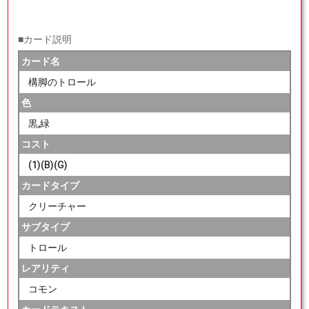
■カード説明
カード名
構脚のトロール
色
黒,緑
コスト
(1)(B)(G)
カードタイプ
クリーチャー
サブタイプ
トロール
レアリティ
コモン