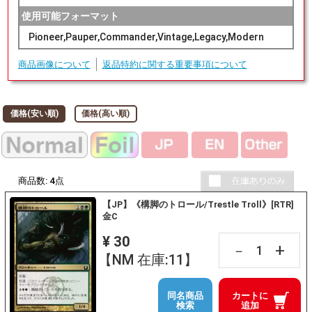
使用可能フォーマット
Pioneer,Pauper,Commander,Vintage,Legacy,Modern
商品画像について
返品特約に関する重要事項について
価格(安い順)
価格(高い順)
商品数:
4
点
【JP】《構脚のトロール/Trestle Troll》[RTR]
金C
¥ 30
+
－
【NM 在庫:11】
同名商品
カートに
検索
追加