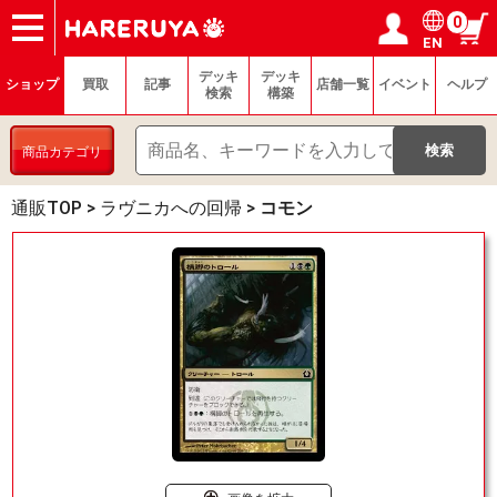
0
EN
ショップ
買取
記事
デッキ検索
デッキ構築
選手一覧
店舗一覧
イベント
ヘルプ
お問い合わせ
ログイン／会員登録
マイページ
デッキ
デッキ
ショップ
買取
記事
店舗一覧
イベント
ヘルプ
検索
構築
商品カテゴリ
通販TOP
>
ラヴニカへの回帰
>
コモン