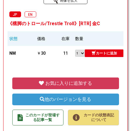
画像を拡大
JP
EN
《構脚のトロール/Trestle Troll》[RTR] 金C
状態
価格
在庫
数量
NM
￥30
11
カートに追加
お気に入りに追加する
他のバージョンを見る
このカードが登場す
カードの状態表記
る記事一覧
について