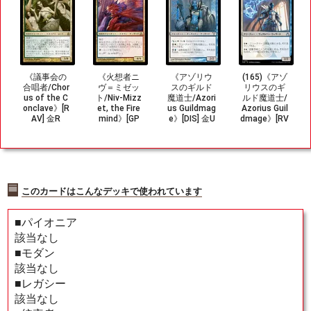
《議事会の
《火想者ニ
《アゾリウ
(165)《アゾ
合唱者/Chor
ヴ＝ミゼッ
スのギルド
リウスのギ
us of the C
ト/Niv-Mizz
魔道士/Azori
ルド魔道士/
onclave》[R
et, the Fire
us Guildmag
Azorius Guil
AV] 金R
mind》[GP
e》[DIS] 金U
dmage》[RV
T] 金R
R] 金U
このカードはこんなデッキで使われています
■パイオニア
該当なし
■モダン
該当なし
■レガシー
該当なし