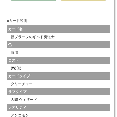
■カード説明
カード名
新プラーフのギルド魔道士
色
白,青
コスト
(W)(U)
カードタイプ
クリーチャー
サブタイプ
人間 ウィザード
レアリティ
アンコモン