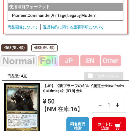
使用可能フォーマット
Pioneer,Commander,Vintage,Legacy,Modern
商品画像について
返品特約に関する重要事項について
価格(安い順)
価格(高い順)
商品数:
4
点
【JP】《新プラーフのギルド魔道士/New Prahv
Guildmage》[RTR] 金U
¥ 50
+
－
【NM 在庫:16】
同名商品
カートに
検索
追加