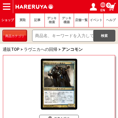
0
EN
ショップ
買取
記事
デッキ検索
デッキ構築
選手一覧
店舗一覧
イベント
ヘルプ
お問い合わせ
ログイン／会員登録
マイページ
デッキ
デッキ
ショップ
買取
記事
店舗一覧
イベント
ヘルプ
検索
構築
商品カテゴリ
通販TOP
>
ラヴニカへの回帰
>
アンコモン