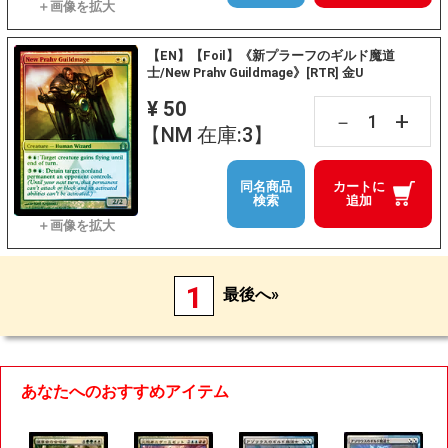
【EN】【Foil】《新プラーフのギルド魔道
士/New Prahv Guildmage》[RTR] 金U
¥ 50
+
－
【NM 在庫:3】
同名商品
カートに
検索
追加
1
最後へ»
あなたへのおすすめアイテム