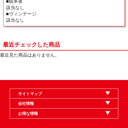
■統率者
該当なし
■ヴィンテージ
該当なし
最近チェックした商品
最近見た商品はありません。
サイトマップ
オンラインショップ
買取
記事
選手一覧
デッキ検索
デッキ構築
イベント・大会
店舗のご案内
お問い合わせ
ヘルプ
FAQ
会社情報
利用規約
スタッフ募集
特定商取引法表示
個人情報保護指針
企業情報
お得な情報
晴れる屋X
晴れる屋チャンネル
MTGプロフィールを作ろう
MTG統率者診断アシスタント
「イベント開催の手引き」請求フォーム