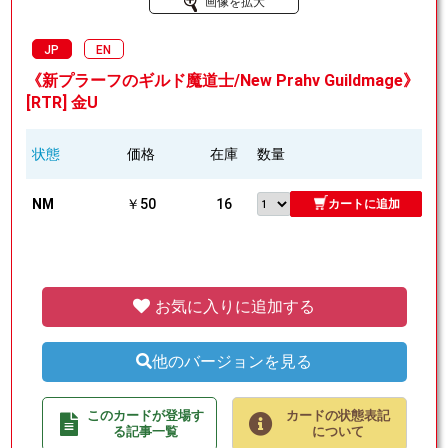
画像を拡大
JP
EN
《新プラーフのギルド魔道士/New Prahv Guildmage》
[RTR] 金U
状態
価格
在庫
数量
NM
￥50
16
カートに追加
お気に入りに追加する
他のバージョンを見る
このカードが登場す
カードの状態表記
る記事一覧
について