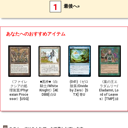
1
最後へ»
あなたへのおすすめアイテム
《ファイレ
■黒枠■《白
(041)《ゼロ
《葉の王エ
クシアの処
騎士/White
除算/Divide
ラダムリー/
理装置/Phyr
Knight》[4E
by Zero》[S
Eladamri, Lo
exian Proce
DBB] 白U
TX] 青U
rd of Leave
ssor》[USG]
s》[TMP] 緑
茶R
R