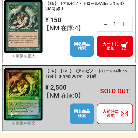
【EN】《アルビノ・トロール/Albino Troll》
[USG] 緑U
¥ 150
+
－
【NM 在庫:4】
同名商品
カートに
検索
追加
【EN】【Foil】《アルビノ・トロール/Albino
Troll》(FNM)[DCIマーク] 緑
¥ 2,500
+
－
【NM 在庫:0】
同名商品
入荷時に
検索
通知