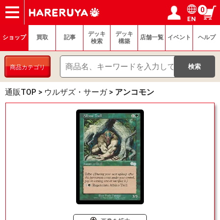
0
EN
ショップ
買取
記事
デッキ検索
デッキ構築
選手一覧
店舗一覧
イベント
ヘルプ
お問い合わせ
ログイン／会員登録
マイページ
デッキ
デッキ
ショップ
買取
記事
店舗一覧
イベント
ヘルプ
検索
構築
商品カテゴリ
通販TOP
>
ウルザズ・サーガ
>
アンコモン