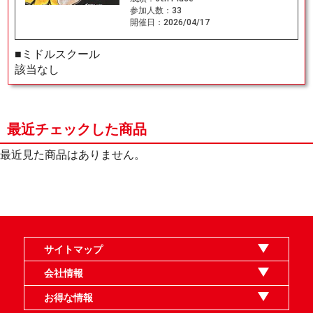
参加人数：
33
開催日：
2026/04/17
■ミドルスクール
該当なし
最近チェックした商品
最近見た商品はありません。
サイトマップ
オンラインショップ
買取
記事
選手一覧
デッキ検索
デッキ構築
イベント・大会
店舗のご案内
お問い合わせ
ヘルプ
FAQ
会社情報
利用規約
スタッフ募集
特定商取引法表示
個人情報保護指針
企業情報
お得な情報