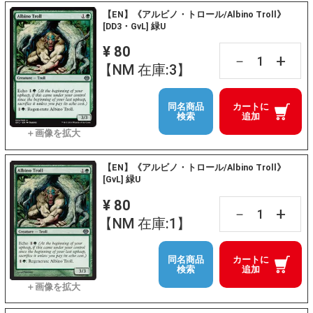
【EN】《アルビノ・トロール/Albino Troll》
[DD3・GvL] 緑U
¥ 80
+
－
【NM 在庫:3】
同名商品
カートに
検索
追加
【EN】《アルビノ・トロール/Albino Troll》
[GvL] 緑U
¥ 80
+
－
【NM 在庫:1】
同名商品
カートに
検索
追加