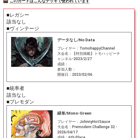
このカードはこんなデッキで使われています
■レガシー
該当なし
■ヴィンテージ
データなし/No Data
プレイヤー：
TomohappyChannel
大会名：
【特別掲載】トモハッピーチ
ャンネル-2023/2/27
成績：
参加人数：
開催日：
2023/02/06
■統率者
該当なし
■プレモダン
緑単/Mono-Green
プレイヤー：
JohnnyHotSauce
大会名：
Premodern Challenge 32 -
2026/04/17
成績：
6th Place