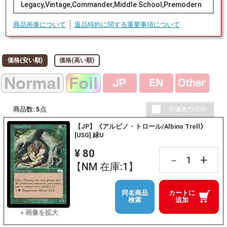
Legacy,Vintage,Commander,Middle School,Premodern
商品画像について
返品特約に関する重要事項について
価格(安い順)
価格(高い順)
商品数:
5
点
【JP】《アルビノ・トロール/Albino Troll》
[USG] 緑U
¥ 80
+
－
【NM 在庫:1】
同名商品
カートに
検索
追加