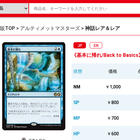
販TOP
>
アルティメットマスターズ
>
神話レア＆レア
JP
EN
《基本に帰れ/Back to Basics
状態
価格
NM
￥1,000
SP
￥800
MP
￥700
HP
￥600