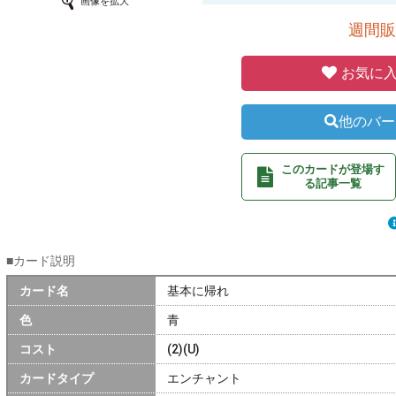
画像を拡大
週間販
お気に入
他のバー
このカードが登場す
る記事一覧
■カード説明
カード名
基本に帰れ
色
青
コスト
(2)(U)
カードタイプ
エンチャント