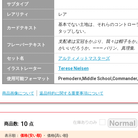
サブタイプ
レアリティ
レア
基本でない土地は、それらのコントロー
カードテキスト
タップしない。
支配者は宝冠をかぶり、我々は帽子をか
フレーバーテキスト
がいいだろうか。――― バリン、真理集.
セット名
アルティメットマスターズ
イラストレーター
Terese Nielsen
使用可能フォーマット
Premodern,Middle School,Commander,
商品画像について
返品特約に関する重要事項について
10
商品数:
点
表示順：
価格(安い順)
・
価格(高い順)