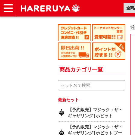
ショップ
買取
記事
デッキ検索
デッキ構築
選手一覧
店舗一覧
イベント
ヘルプ
お問い合わせ
通
商品カテゴリ一覧