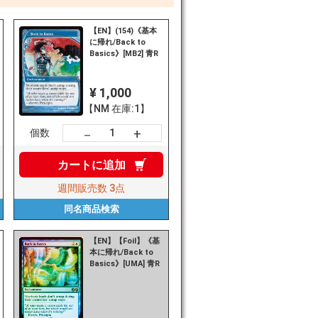
【EN】(154)《基本
に帰れ/Back to
Basics》[MB2] 青R
¥ 1,000
【NM 在庫:1】
+
－
個数
カートに
追加
週間販売数
3点
同名商品
検索
【EN】【Foil】《基
本に帰れ/Back to
Basics》[UMA] 青R