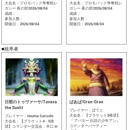
大会名：
プロモパック争奪戦レ
大会名：
プロモパック争奪戦レ
ガシー 夜の部2026/08/04
ガシー 夜の部2026/08/04
成績：
成績：
参加人数：
参加人数：
開催日：
2026/08/04
開催日：
2026/08/04
■統率者
日照のトゥヴァーサ/Tuvasa
ばあば/Gran-Gran
the Sunlit
プレイヤー：
ぽてと
大会名：
【ブラケット3推奨】
プレイヤー：
Iinuma Satoshi
『 アバター 伝説の少年アン』
大会名：
【ブラケット4・5推
コマンダーパーティー
奨】コマンダー交流会：辛口 in