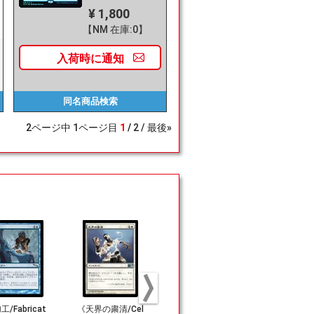
¥ 1,800
【NM 在庫:0】
入荷時に
通知
同名商品
検索
2
ページ中
1
ページ目
1
2
最後»
/Fabricat
《天界の粛清/Cel
《暗黒の儀式/Dar
(167)《ト