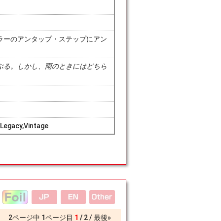
ラーのアンタップ・ステップにアン
ぶる。しかし、雨のときにはどちら
Legacy,Vintage
2
ページ中
1
ページ目
1
2
最後»