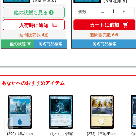
【NM 在庫:0】
【NM 在庫:5】
+
－
個数
他の状態も見る
カートに
追加
入荷時に
通知
週間販売数
4点
週間販売数
6点
他の状態
同名商品
検索
同名商品
検索
あなたへのおすすめアイテム
(290)《島/Islan
《しつこい請願
(273)《平地/Plain
《加工