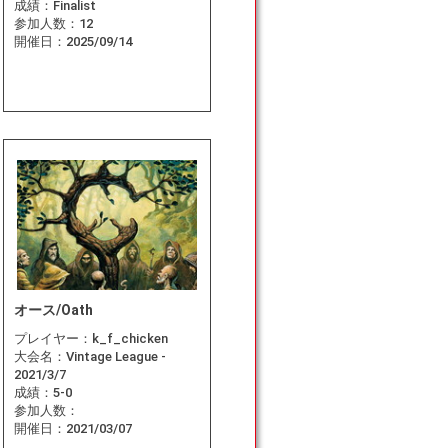
成績：
Finalist
参加人数：
12
開催日：
2025/09/14
オース/Oath
プレイヤー：
k_f_chicken
大会名：
Vintage League -
2021/3/7
成績：
5-0
参加人数：
開催日：
2021/03/07