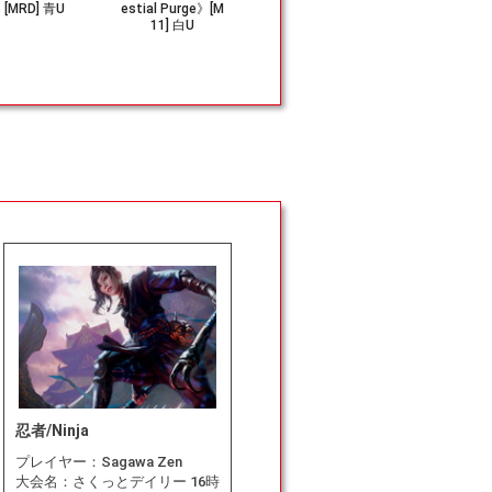
[MRD] 青U
estial Purge》[M
k Ritual》[PvC] 黒
アの恐怖/Tola
11] 白U
C
Terror》[FD
忍者/Ninja
プレイヤー：
Sagawa Zen
大会名：
さくっとデイリー 16時