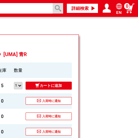
0
詳細検索
EN
ログイン／会員登録
マイページ
》[UMA] 青R
在庫
数量
5
カートに追加
0
入荷時に通知
0
入荷時に通知
0
入荷時に通知