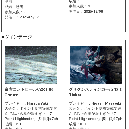
成績：
甲府
参加人数：
4
成績：
勝者
開催日：
2025/12/08
参加人数：
9
開催日：
2026/05/17
■ヴィンテージ
白青コントロール/Azorius
グリクシスティンカー/Grixis
Control
Tinker
プレイヤー：
Harada Yuki
プレイヤー：
Higashi Masayuki
大会名：
ポイント制構築戦で遊
大会名：
ポイント制構築戦で遊
んでみたら奥が深すぎた「7
んでみたら奥が深すぎた「7
Point Highlander」[5回戦]#7ph
Point Highlander」[5回戦]#7ph
成績：
2-1
成績：
0-3