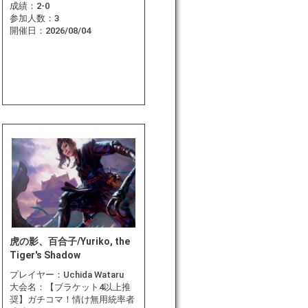
成績：
2-0
参加人数：
3
開催日：
2026/08/04
虎の影、百合子/Yuriko, the
Tiger's Shadow
プレイヤー：
Uchida Wataru
大会名：
【ブラケット4以上推
奨】ガチコマ！情け無用統率者