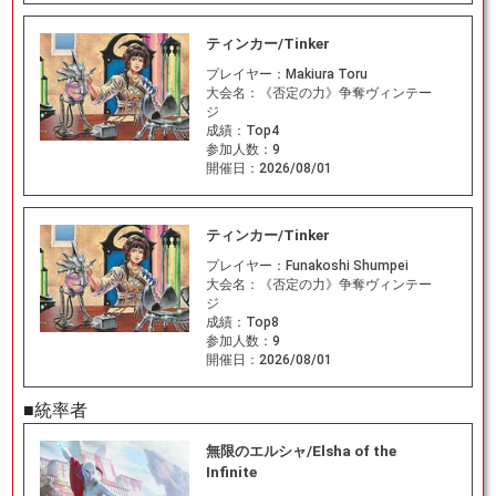
ティンカー/Tinker
プレイヤー：
Makiura Toru
大会名：
《否定の力》争奪ヴィンテー
ジ
成績：
Top4
参加人数：
9
開催日：
2026/08/01
ティンカー/Tinker
プレイヤー：
Funakoshi Shumpei
大会名：
《否定の力》争奪ヴィンテー
ジ
成績：
Top8
参加人数：
9
開催日：
2026/08/01
■統率者
無限のエルシャ/Elsha of the
Infinite