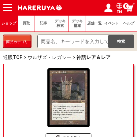
0
EN
ショップ
買取
記事
デッキ検索
デッキ構築
選手一覧
店舗一覧
イベント
ヘルプ
お問い合わせ
ログイン／会員登録
マイページ
デッキ
デッキ
ショップ
買取
記事
店舗一覧
イベント
ヘルプ
検索
構築
商品カテゴリ
通販TOP
>
ウルザズ・レガシー
>
神話レア＆レア