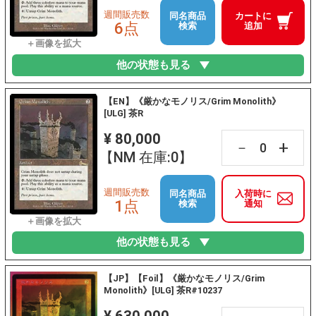
週間販売数
同名商品
カートに
6点
検索
追加
他の状態も見る
【EN】《厳かなモノリス/Grim Monolith》
[ULG] 茶R
¥ 80,000
+
－
【NM 在庫:0】
週間販売数
同名商品
入荷時に
1点
検索
通知
他の状態も見る
【JP】【Foil】《厳かなモノリス/Grim
Monolith》[ULG] 茶R#10237