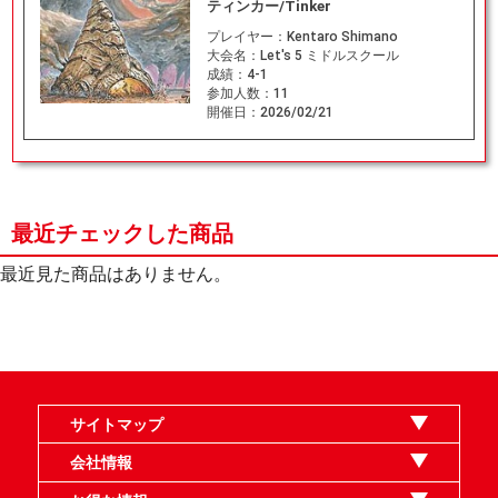
ティンカー/Tinker
プレイヤー：
Kentaro Shimano
大会名：
Let's 5 ミドルスクール
成績：
4-1
参加人数：
11
開催日：
2026/02/21
最近チェックした商品
最近見た商品はありません。
サイトマップ
オンラインショップ
買取
記事
選手一覧
デッキ検索
デッキ構築
イベント・大会
店舗のご案内
お問い合わせ
ヘルプ
FAQ
会社情報