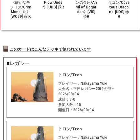
《厳かなモ
Plow Unde
ンの金床/An
ラゴン/Cove
ノリス/Grim
r》[UDS] 緑R
vil of Bogar
tous Drago
Monolith》
dan》[VIS]
n》[UDS] 赤
[WC99] 茶 K
茶R
R
ai Budde
このカードはこんなデッキで使われています
■レガシー
トロン/Tron
プレイヤー：
Nakayama Yuki
大会名：
平日レガシー20時の部 -
2026/08/04
成績：
3-0
参加人数：
15
開催日：
2026/08/04
トロン/Tron
プレイヤー：
Nakayama Yuki