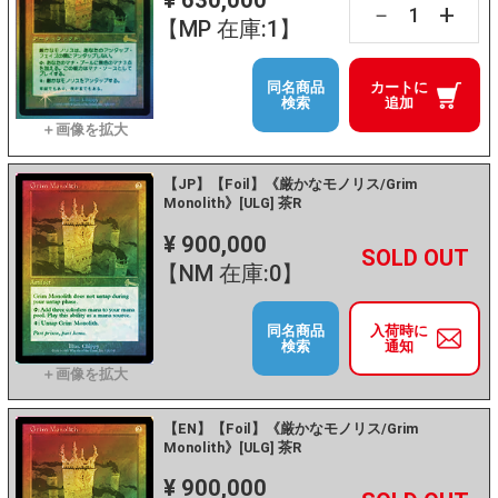
¥ 630,000
+
－
【MP 在庫:1】
同名商品
カートに
検索
追加
【JP】【Foil】《厳かなモノリス/Grim
Monolith》[ULG] 茶R
¥ 900,000
+
－
【NM 在庫:0】
同名商品
入荷時に
検索
通知
【EN】【Foil】《厳かなモノリス/Grim
Monolith》[ULG] 茶R
¥ 900,000