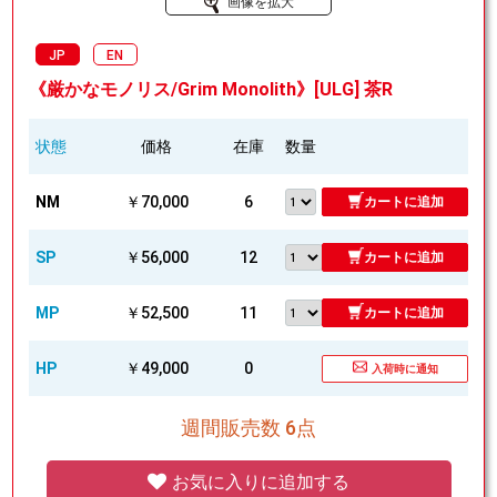
画像を拡大
JP
EN
《厳かなモノリス/Grim Monolith》[ULG] 茶R
状態
価格
在庫
数量
NM
￥70,000
6
カートに追加
SP
￥56,000
12
カートに追加
MP
￥52,500
11
カートに追加
HP
￥49,000
0
入荷時に通知
週間販売数 6点
お気に入りに追加する