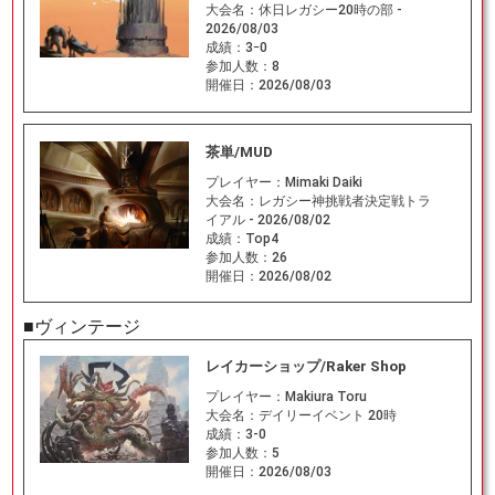
大会名：
休日レガシー20時の部 -
2026/08/03
成績：
3ｰ0
参加人数：
8
開催日：
2026/08/03
茶単/MUD
プレイヤー：
Mimaki Daiki
大会名：
レガシー神挑戦者決定戦トラ
イアル - 2026/08/02
成績：
Top4
参加人数：
26
開催日：
2026/08/02
■ヴィンテージ
レイカーショップ/Raker Shop
プレイヤー：
Makiura Toru
大会名：
デイリーイベント 20時
成績：
3-0
参加人数：
5
開催日：
2026/08/03