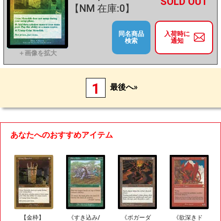
+
－
【NM 在庫:0】
同名商品
入荷時に
検索
通知
1
最後へ»
あなたへのおすすめアイテム
【金枠】
《すき込み/
《ボガーダ
《欲深きド