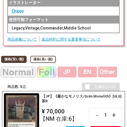
イラストレーター
Chippy
使用可能フォーマット
Legacy,Vintage,Commander,Middle School
商品画像について
返品特約に関する重要事項について
価格(安い順)
価格(高い順)
商品数:
5
点
【JP】《厳かなモノリス/Grim Monolith》[ULG]
茶R
¥ 70,000
+
－
【NM 在庫:6】