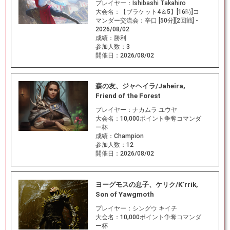
プレイヤー：
Ishibashi Takahiro
大会名：
【ブラケット4＆5】[16時]コ
マンダー交流会：辛口 [50分][2回戦] -
2026/08/02
成績：
勝利
参加人数：
3
開催日：
2026/08/02
森の友、ジャヘイラ/Jaheira,
Friend of the Forest
プレイヤー：
ナカムラ ユウヤ
大会名：
10,000ポイント争奪コマンダ
ー杯
成績：
Champion
参加人数：
12
開催日：
2026/08/02
ヨーグモスの息子、ケリク/K'rrik,
Son of Yawgmoth
プレイヤー：
シングウ キイチ
大会名：
10,000ポイント争奪コマンダ
ー杯