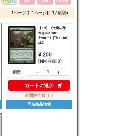
1
ページ中
1
ページ目
1
最後»
【EN】《大量の芽
吹き/Sprout
Swarm》[The List]
緑C
¥ 200
【NM 在庫:3】
+
－
個数
カートに
追加
週間販売数
1点
同名商品
検索