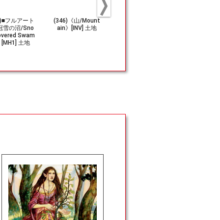
52)■フルアート
(346)《山/Mount
(150)《エルドラ
《マイアの
冠雪の沼/Sno
ain》[INV] 土地
ージの再利用者/El
者/Myr Enf
overed Swam
drazi Repurpose
r》[MRD]
[MH1] 土地
r》[MH3] 緑C