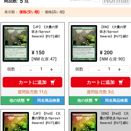
5
商品数:
点
表示順：
価格(安い順)
・
価格(高い順)
【JP】《大量の芽
【EN】《大量の芽
吹き/Sprout
吹き/Sprout
Swarm》[FUT] 緑C
Swarm》[FUT] 緑C
¥ 150
¥ 200
【NM 在庫:47】
【NM 在庫:90】
+
+
－
－
個数
個数
カートに
追加
カートに
追加
週間販売数
11点
週間販売数
3点
他の状態
同名商品
検索
他の状態
同名商品
検索
【JP】【Foil】《大
【EN】【Foil】《大
量の芽吹き/Sprout
量の芽吹き/Sprout
Swarm》[FUT] 緑C
Swarm》[FUT] 緑C