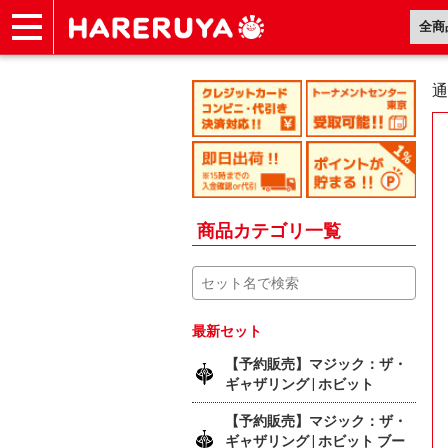
ショップ
買取
記事
デッキ検索
デッキ構築
選手一覧
店舗一覧
イベント
ヘルプ
お問い合わせ
通
商品カテゴリ一覧