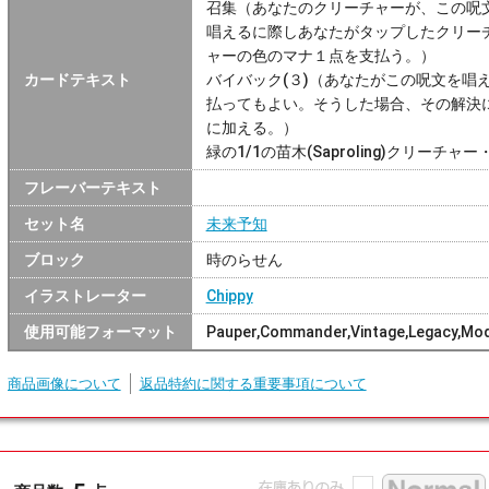
召集（あなたのクリーチャーが、この呪
唱えるに際しあなたがタップしたクリーチ
ャーの色のマナ１点を支払う。）
カードテキスト
バイバック(３)（あなたがこの呪文を唱
払ってもよい。そうした場合、その解決
に加える。）
緑の1/1の苗木(Saproling)クリー
フレーバーテキスト
セット名
未来予知
ブロック
時のらせん
イラストレーター
Chippy
使用可能フォーマット
Pauper,Commander,Vintage,Legacy,Mo
商品画像について
返品特約に関する重要事項について