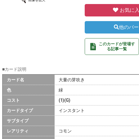
画像を拡大
お気に入
他のバー
このカードが登場す
る記事一覧
■カード説明
カード名
大量の芽吹き
色
緑
コスト
(1)(G)
カードタイプ
インスタント
サブタイプ
レアリティ
コモン