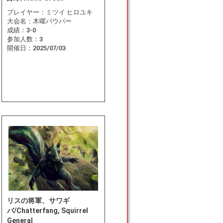
プレイヤー：
ミツイ ヒロユキ
大会名：
木曜パウパー
成績：
3-0
参加人数：
3
開催日：
2025/07/03
リスの将軍、サワギ
バ/Chatterfang, Squirrel
General