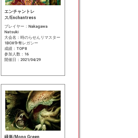
エンチャントレ
ス/Enchantress
プレイヤー：
Nakagawa
Natsuki
大会名：
時のらせんリマスター
1BOX争奪レガシー
成績：
TOP8
参加人数：
16
開催日：
2021/04/29
緑単/Mono Green