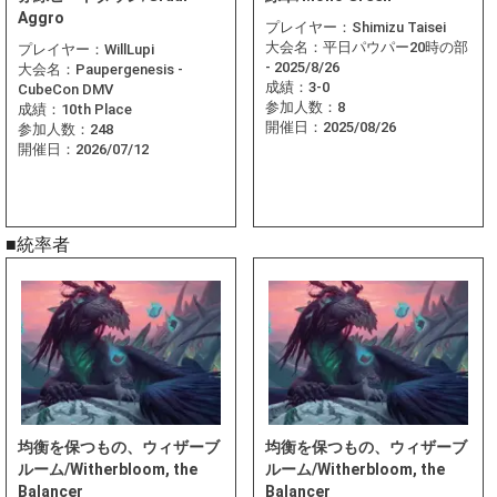
Aggro
プレイヤー：
Shimizu Taisei
大会名：
平日パウパー20時の部
プレイヤー：
WillLupi
- 2025/8/26
大会名：
Paupergenesis -
成績：
3-0
CubeCon DMV
参加人数：
8
成績：
10th Place
開催日：
2025/08/26
参加人数：
248
開催日：
2026/07/12
■統率者
均衡を保つもの、ウィザーブ
均衡を保つもの、ウィザーブ
ルーム/Witherbloom, the
ルーム/Witherbloom, the
Balancer
Balancer