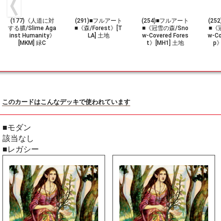
(177)《人道に対
(291)■フルアート
(254)■フルアート
(2
する膿/Slime Aga
■《森/Forest》[T
■《冠雪の森/Sno
■《
inst Humanity》
LA] 土地
w-Covered Fores
w-C
[MKM] 緑C
t》[MH1] 土地
p》
このカードはこんなデッキで使われています
■モダン
該当なし
■レガシー