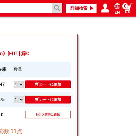
0
詳細検索
EN
ログイン／会員登録
マイページ
》[FUT] 緑C
在庫
数量
47
カートに追加
75
カートに追加
0
入荷時に通知
数 11点