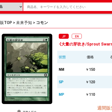
販TOP
>
未来予知
>
コモン
JP
EN
《大量の芽吹き/Sprout Swarm
状態
価格
NM
￥150
SP
￥120
MP
￥110
週間販売