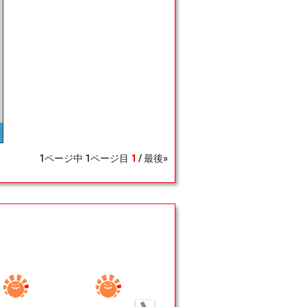
1
ページ中
1
ページ目
1
最後»