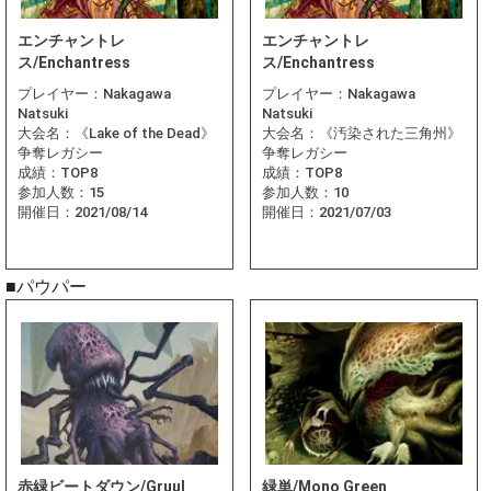
エンチャントレ
エンチャントレ
ス/Enchantress
ス/Enchantress
プレイヤー：
Nakagawa
プレイヤー：
Nakagawa
Natsuki
Natsuki
大会名：
《Lake of the Dead》
大会名：
《汚染された三角州》
争奪レガシー
争奪レガシー
成績：
TOP8
成績：
TOP8
参加人数：
15
参加人数：
10
開催日：
2021/08/14
開催日：
2021/07/03
■パウパー
赤緑ビートダウン/Gruul
緑単/Mono Green