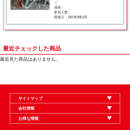
ジ
成績：
参加人数：
開催日：
2018/08/25
最近チェックした商品
最近見た商品はありません。
サイトマップ
オンラインショップ
買取
記事
選手一覧
デッキ検索
デッキ構築
イベント・大会
店舗のご案内
お問い合わせ
ヘルプ
FAQ
会社情報
利用規約
スタッフ募集
特定商取引法表示
個人情報保護指針
企業情報
お得な情報
晴れる屋X
晴れる屋チャンネル
MTGプロフィールを作ろう
MTG統率者診断アシスタント
「イベント開催の手引き」請求フォーム