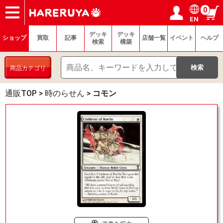
0
EN
ショップ
買取
記事
デッキ検索
デッキ構築
選手一覧
店舗一覧
イベント
ヘルプ
お問い合わせ
ログイン／会員登録
マイページ
デッキ
デッキ
ショップ
買取
記事
店舗一覧
イベント
ヘルプ
検索
構築
商品カテゴリ
通販TOP
>
時のらせん
>
コモン