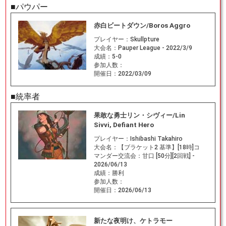
■パウパー
赤白ビートダウン/Boros Aggro
プレイヤー：
Skullpture
大会名：
Pauper League - 2022/3/9
成績：
5-0
参加人数：
開催日：
2022/03/09
■統率者
果敢な勇士リン・シヴィー/Lin
Sivvi, Defiant Hero
プレイヤー：
Ishibashi Takahiro
大会名：
【ブラケット2 基準】[18時]コ
マンダー交流会：甘口 [50分][2回戦] -
2026/06/13
成績：
勝利
参加人数：
開催日：
2026/06/13
新たな夜明け、ケトラモー