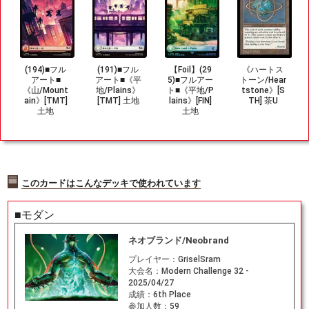
(194)■フル
(191)■フル
【Foil】(29
《ハートス
アート■
アート■《平
5)■フルアー
トーン/Hear
《山/Mount
地/Plains》
ト■《平地/P
tstone》[S
ain》[TMT]
[TMT] 土地
lains》[FIN]
TH] 茶U
土地
土地
このカードはこんなデッキで使われています
■モダン
ネオブランド/Neobrand
プレイヤー：
GriselSram
大会名：
Modern Challenge 32 -
2025/04/27
成績：
6th Place
参加人数：
59