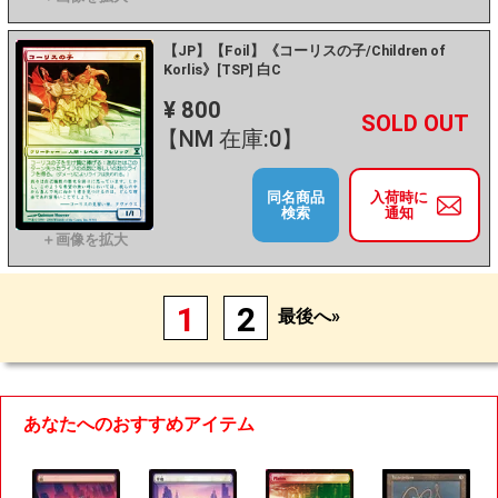
【JP】【Foil】《コーリスの子/Children of
Korlis》[TSP] 白C
¥ 800
+
－
【NM 在庫:0】
同名商品
入荷時に
検索
通知
1
2
最後へ»
あなたへのおすすめアイテム