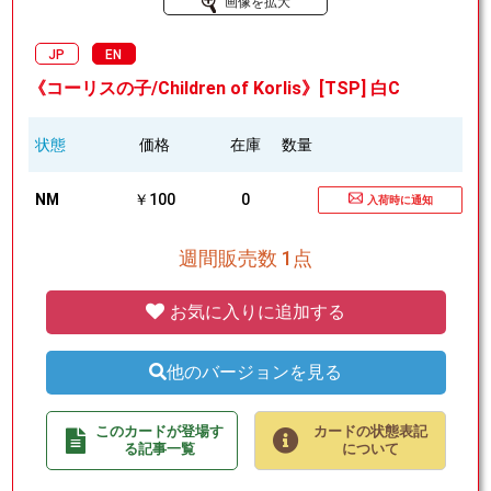
画像を拡大
JP
EN
《コーリスの子/Children of Korlis》[TSP] 白C
状態
価格
在庫
数量
NM
￥100
0
入荷時に通知
週間販売数 1点
お気に入りに追加する
他のバージョンを見る
このカードが登場す
カードの状態表記
る記事一覧
について