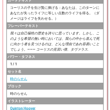
カードテキスト
コーリスの子を生け贄に捧げる：あなたは、このターンに
あなたが失ったライフに等しい点数のライフを得る。（ダ
メージはライフを失わせる。）
フレーバーテキスト
我々は自己犠牲の歴史を誇りに思っています。しかし、こ
のような希望の無い時においては、我らの中から喜んで死
に向かう者を見つけるのは、どんな理由であれ容易いこと
でしょう。――― コーリスの見習い僧、タヴァラス.
パワー・タフネス
1 / 1
セット名
時のらせん
ブロック
時のらせん
イラストレーター
Quinton Hoover