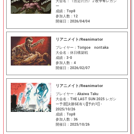
大会名：
《否定の力》２枚争奪レガシ
ー
成績：
Top8
参加人数：
12
開催日：
2026/04/04
リアニメイト/Reanimator
プレイヤー：
Torigoe noritaka
大会名：
休日構築戦
成績：
3-0
参加人数：
4
開催日：
2026/02/07
リアニメイト/Reanimator
プレイヤー：
Akaiwa Taku
大会名：
THE LAST SUN 2025 レガシ
ー予選[決勝SE有り][予約可] -
2025/10/26
成績：
Top8
参加人数：
36
開催日：
2025/10/26