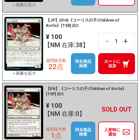
【JP】(014)《コーリスの子/Children of
Korlis》[TSR] 白C
¥ 100
+
－
【NM 在庫:38】
週間販売数
同名商品
カートに
22点
検索
追加
【EN】《コーリスの子/Children of Korlis》
[TSP] 白C
¥ 100
+
－
【NM 在庫:0】
週間販売数
同名商品
入荷時に
1点
検索
通知