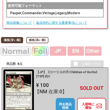
使用可能フォーマット
Pauper,Commander,Vintage,Legacy,Modern
商品画像について
返品特約に関する重要事項について
価格(安い順)
価格(高い順)
商品数:
8
点
【JP】《コーリスの子/Children of Korlis》
[TSP] 白C
¥ 100
+
－
【NM 在庫:0】
同名商品
入荷時に
検索
通知