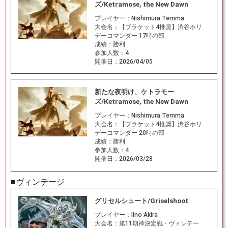
ズ/Ketramose, the New Dawn
プレイヤー：
Nishimura Temma
大会名：
【ブラケット4推奨】渋谷ホリ
デーコマンダー 17時の部
成績：
勝利
参加人数：
4
開催日：
2026/04/05
新たな夜明け、ケトラモー
ズ/Ketramose, the New Dawn
プレイヤー：
Nishimura Temma
大会名：
【ブラケット4推奨】渋谷ホリ
デーコマンダー 20時の部
成績：
勝利
参加人数：
4
開催日：
2026/03/28
■ヴィンテージ
グリセルシュート/Griselshoot
プレイヤー：
Iino Akira
大会名：
第11期神決定戦 - ヴィンテー