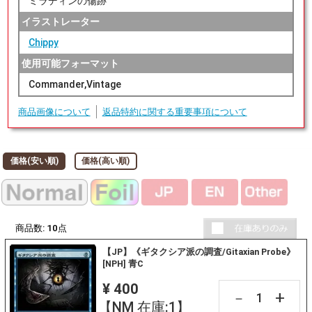
ミラディンの傷跡
イラストレーター
Chippy
使用可能フォーマット
Commander,Vintage
商品画像について
返品特約に関する重要事項について
価格(安い順)
価格(高い順)
商品数:
10
点
【JP】《ギタクシア派の調査/Gitaxian Probe》
[NPH] 青C
¥ 400
+
－
【NM 在庫:1】