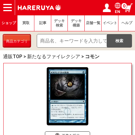
0
EN
ショップ
買取
記事
デッキ検索
デッキ構築
選手一覧
店舗一覧
イベント
ヘルプ
お問い合わせ
ログイン／会員登録
マイページ
デッキ
デッキ
ショップ
買取
記事
店舗一覧
イベント
ヘルプ
検索
構築
商品カテゴリ
通販TOP
>
新たなるファイレクシア
>
コモン