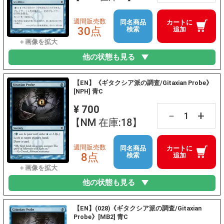
週間販売数
同名商品
カートに
30点
検索
追加
他の状態も見る
【EN】《ギタクシア派の調査/Gitaxian Probe》
[NPH] 青C
¥ 700
+
－
【NM 在庫:18】
週間販売数
同名商品
カートに
8点
検索
追加
他の状態も見る
【EN】(028)《ギタクシア派の調査/Gitaxian
Probe》[MB2] 青C