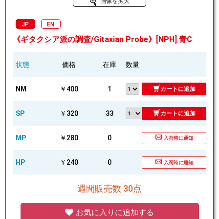
画像を拡大
JP
EN
《ギタクシア派の調査/Gitaxian Probe》[NPH] 青C
状態
価格
在庫
数量
NM
￥400
1
カートに追加
SP
￥320
33
カートに追加
MP
￥280
0
入荷時に通知
HP
￥240
0
入荷時に通知
週間販売数 30点
お気に入りに追加する