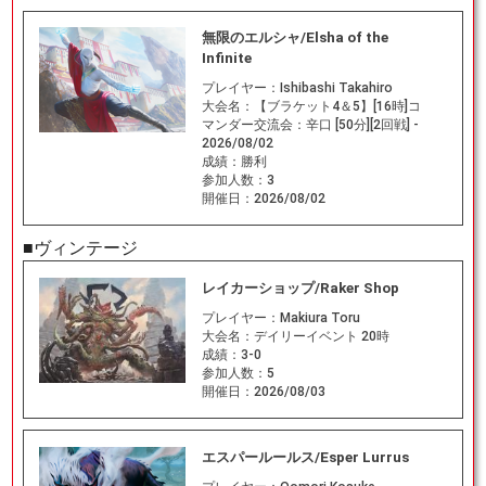
無限のエルシャ/Elsha of the
Infinite
プレイヤー：
Ishibashi Takahiro
大会名：
【ブラケット4＆5】[16時]コ
マンダー交流会：辛口 [50分][2回戦] -
2026/08/02
成績：
勝利
参加人数：
3
開催日：
2026/08/02
■ヴィンテージ
レイカーショップ/Raker Shop
プレイヤー：
Makiura Toru
大会名：
デイリーイベント 20時
成績：
3-0
参加人数：
5
開催日：
2026/08/03
エスパールールス/Esper Lurrus