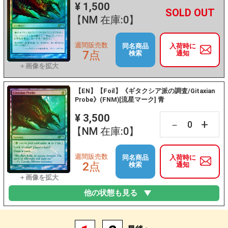
¥ 1,500
+
－
【NM 在庫:0】
週間販売数
同名商品
入荷時に
7点
検索
通知
【EN】【Foil】《ギタクシア派の調査/Gitaxian
Probe》(FNM)[流星マーク] 青
¥ 3,500
+
－
【NM 在庫:0】
週間販売数
同名商品
入荷時に
2点
検索
通知
他の状態も見る