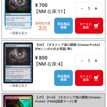
¥ 700
+
－
【NM 在庫:11】
週間販売数
同名商品
カートに
2点
検索
追加
【EN】《ギタクシア派の調査/Gitaxian Probe》
[PWシンボル付き再版] 青C
¥ 800
+
－
【NM 在庫:4】
同名商品
カートに
検索
追加
【JP】【Foil】《ギタクシア派の調査/Gitaxian
Probe》(FNM)[流星マーク] 青