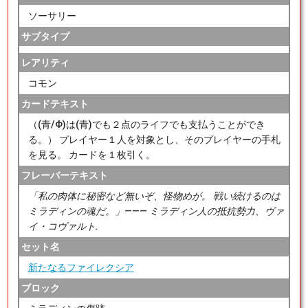
ソーサリー
サブタイプ
レアリティ
コモン
カードテキスト
（(青/Φ)は(青)でも２点のライフでも支払うことができ
る。） プレイヤー１人を対象とし、そのプレイヤーの手札
を見る。 カードを１枚引く。
フレーバーテキスト
「私の肉体に秘密など無いぞ、怪物めが。 戦い続けるのは
ミラディンの魂だ。」――― ミラディン人の抵抗勢力、ヴァ
イ・コヴァルト.
セット名
新たなるファイレクシア
ブロック