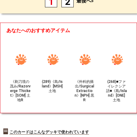
1
2
最後へ»
あなたへのおすすめアイテム
《剃刀境の
(289)《島/Is
《外科的摘
(268)■ファ
茂み/Razorv
land》[MSH]
出/Surgical
イレクシア
erge Thicke
土地
Extractio
語■《島/Isla
t》[SOM] 土
n》[NPH] 黒
nd》[ONE]
地R
R
土地
このカードはこんなデッキで使われています