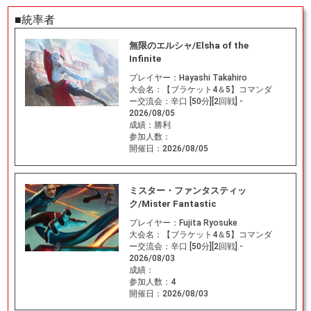
■統率者
無限のエルシャ/Elsha of the
Infinite
プレイヤー：
Hayashi Takahiro
大会名：
【ブラケット4＆5】コマンダ
ー交流会：辛口 [50分][2回戦] -
2026/08/05
成績：
勝利
参加人数：
開催日：
2026/08/05
ミスター・ファンタスティッ
ク/Mister Fantastic
プレイヤー：
Fujita Ryosuke
大会名：
【ブラケット4＆5】コマンダ
ー交流会：辛口 [50分][2回戦] -
2026/08/03
成績：
参加人数：
4
開催日：
2026/08/03