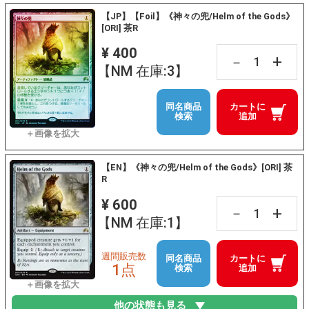
【JP】【Foil】《神々の兜/Helm of the Gods》
[ORI] 茶R
¥ 400
+
－
【NM 在庫:3】
同名商品
カートに
検索
追加
【EN】《神々の兜/Helm of the Gods》[ORI] 茶
R
¥ 600
+
－
【NM 在庫:1】
週間販売数
同名商品
カートに
1点
検索
追加
他の状態も見る