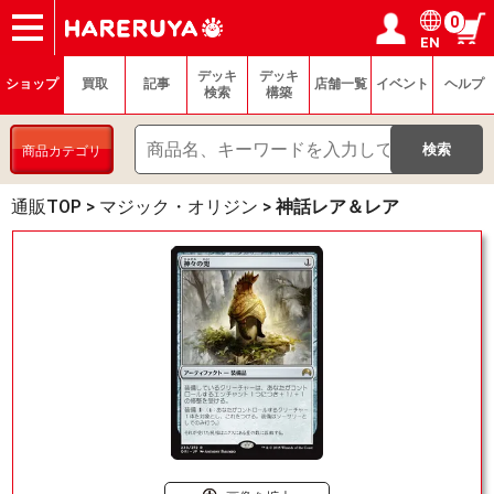
0
EN
ショップ
買取
記事
デッキ検索
デッキ構築
選手一覧
店舗一覧
イベント
ヘルプ
お問い合わせ
ログイン／会員登録
マイページ
デッキ
デッキ
ショップ
買取
記事
店舗一覧
イベント
ヘルプ
検索
構築
商品カテゴリ
通販TOP
>
マジック・オリジン
>
神話レア＆レア