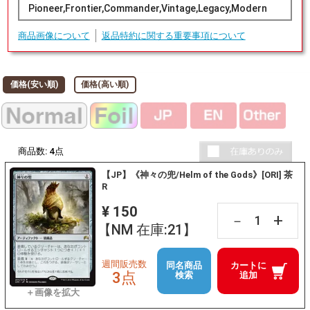
Pioneer,Frontier,Commander,Vintage,Legacy,Modern
商品画像について
返品特約に関する重要事項について
価格(安い順)
価格(高い順)
商品数:
4
点
【JP】《神々の兜/Helm of the Gods》[ORI] 茶
R
¥ 150
+
－
【NM 在庫:21】
週間販売数
同名商品
カートに
3点
検索
追加