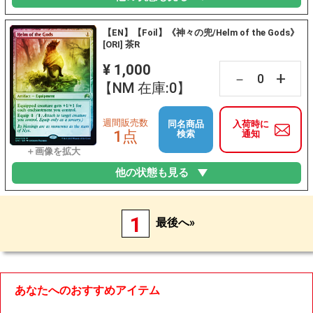
【EN】【Foil】《神々の兜/Helm of the Gods》
[ORI] 茶R
¥ 1,000
+
－
【NM 在庫:0】
週間販売数
同名商品
入荷時に
1点
検索
通知
他の状態も見る
1
最後へ»
あなたへのおすすめアイテム