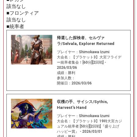
該当なし
■フロンティア
該当なし
■統率者
帰還した探検者、セルヴァ
ラ/Selvala, Explorer Returned
プレイヤー：
Shimokawa Izumi
大会名：
【ブラケット3】大宮フライデ
ー統率者集会！[60分][2回戦] -
2026/03/06
成績：
勝利
参加人数：
開催日：
2026/03/06
収穫の手、サイシス/Sythis,
Harvest's Hand
プレイヤー：
Shimokawa Izumi
大会名：
【ブラケット3】19時大宮カジ
ュアル統率者 [50分][2回戦]『盛り上げ
ハッピー賞』 - 2026/03/01
成績：
勝利