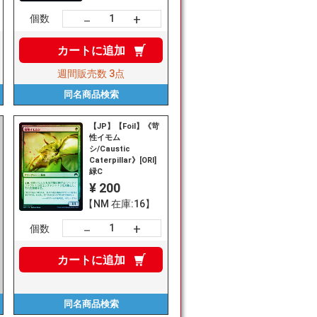
+
－
個数
カートに
追加
週間販売数
3点
同名商品
検索
【JP】【Foil】《苛
性イモム
シ/Caustic
Caterpillar》[ORI]
緑C
¥ 200
【NM 在庫:16】
+
－
個数
カートに
追加
同名商品
検索