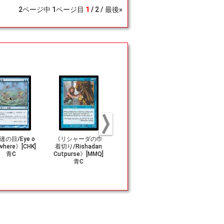
2
ページ中
1
ページ目
1
2
最後»
達の目/Eye o
《リシャーダの巾
(288)《風変わり
《先触れ/Por
where》[CHK]
着切り/Rishadan
な果樹園/Exotic
t》[5ED] 
青C
Cutpurse》[MMQ]
Orchard》[C21] 土
青C
地R