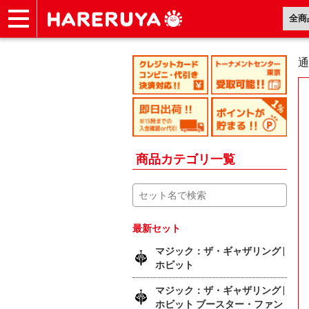
ショップ
買取
記事
デッキ検索
デッキ構築
選手一覧
店舗一覧
イベント
ヘルプ
お問い合わせ
通
商品カテゴリ一覧