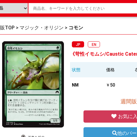
販TOP
>
マジック・オリジン
>
コモン
JP
EN
《苛性イモムシ/Caustic Caterp
状態
価格
NM
￥50
週間販
お気に入
他のバー