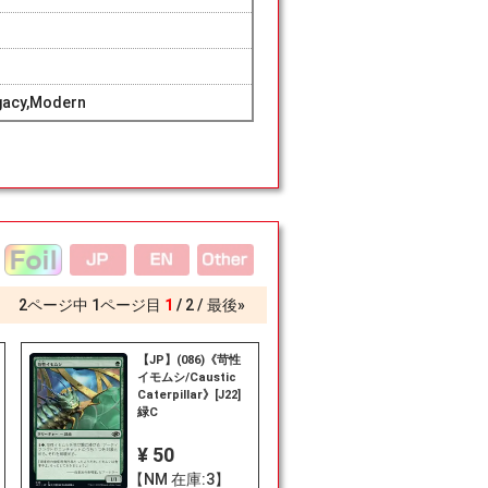
gacy,Modern
2
ページ中
1
ページ目
1
2
最後»
【JP】(086)《苛性
イモムシ/Caustic
Caterpillar》[J22]
緑C
¥ 50
【NM 在庫:3】