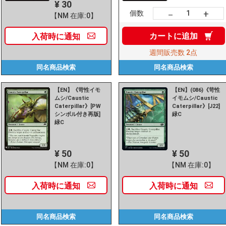
¥ 30
+
－
個数
【NM 在庫:0】
カートに
追加
入荷時に
通知
週間販売数
2点
同名商品
検索
同名商品
検索
【EN】《苛性イモ
【EN】(086)《苛性
ムシ/Caustic
イモムシ/Caustic
Caterpillar》[PW
Caterpillar》[J22]
シンボル付き再版]
緑C
緑C
¥ 50
¥ 50
【NM 在庫:0】
【NM 在庫:0】
入荷時に
通知
入荷時に
通知
同名商品
検索
同名商品
検索