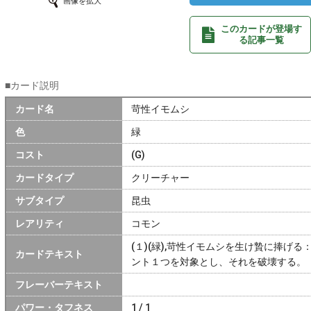
画像を拡大
このカードが登場す
る記事一覧
■カード説明
カード名
苛性イモムシ
色
緑
コスト
(G)
カードタイプ
クリーチャー
サブタイプ
昆虫
レアリティ
コモン
(１)(緑),苛性イモムシを生け贄に捧げ
カードテキスト
ント１つを対象とし、それを破壊する。
フレーバーテキスト
パワー・タフネス
1 / 1