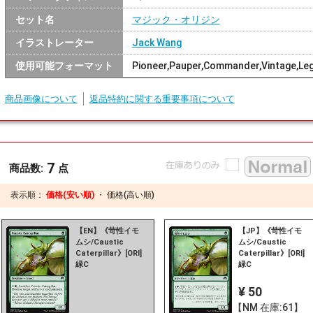
セット名
マジック・オリジン
イラストレーター
Jack Wang
使用可能フォーマット
Pioneer,Pauper,Commander,Vintage,Le
商品画像について
返品特約に関する重要事項について
7
商品数:
点
表示順：
価格(安い順)
・
価格(高い順)
【EN】《苛性イモ
【JP】《苛性イモ
ムシ/Caustic
ムシ/Caustic
Caterpillar》[ORI]
Caterpillar》[ORI]
緑C
緑C
¥ 50
【NM 在庫:61】