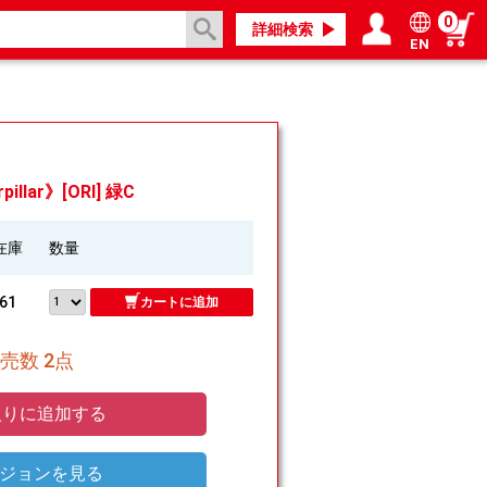
0
詳細検索
EN
ログイン／会員登録
マイページ
illar》[ORI] 緑C
在庫
数量
61
カートに追加
売数 2点
りに追加する
ジョンを見る