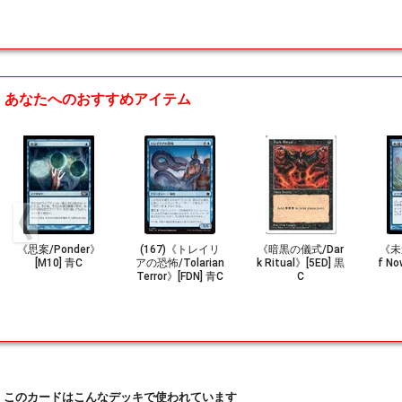
あなたへのおすすめアイテム
《思案/Ponder》
(167)《トレイリ
《暗黒の儀式/Dar
《未
[M10] 青C
アの恐怖/Tolarian
k Ritual》[5ED] 黒
f No
Terror》[FDN] 青C
C
このカードはこんなデッキで使われています