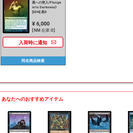
黒への突入/Plunge
into Darkness》
[5DN] 黒R
¥ 6,000
【NM 在庫:0】
入荷時に
通知
同名商品
検索
あなたへのおすすめアイテム