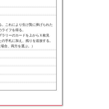
る。これにより生け贄に捧げられた
のライフを得る。
ブラリーのカードを上からＸ枚見
たの手札に加え、残りを追放する。
た場合、両方を選ぶ。）