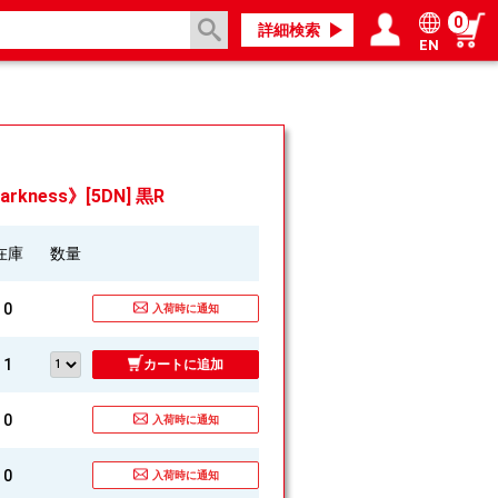
0
詳細検索
EN
ログイン／会員登録
マイページ
rkness》[5DN] 黒R
在庫
数量
0
入荷時に通知
1
カートに追加
0
入荷時に通知
0
入荷時に通知