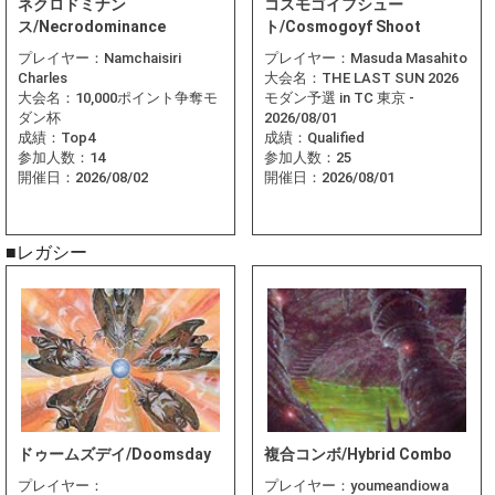
ネクロドミナン
コスモゴイフシュー
ス/Necrodominance
ト/Cosmogoyf Shoot
プレイヤー：
Namchaisiri
プレイヤー：
Masuda Masahito
Charles
大会名：
THE LAST SUN 2026
大会名：
10,000ポイント争奪モ
モダン予選 in TC 東京 -
ダン杯
2026/08/01
成績：
Top4
成績：
Qualified
参加人数：
14
参加人数：
25
開催日：
2026/08/02
開催日：
2026/08/01
■レガシー
ドゥームズデイ/Doomsday
複合コンボ/Hybrid Combo
プレイヤー：
プレイヤー：
youmeandiowa