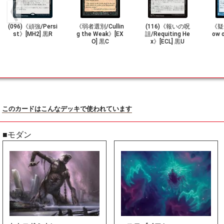
(096)《頑強/Persi
《弱者選別/Cullin
(116)《報いの呪
《疑
st》[MH2] 黒R
g the Weak》[EX
詛/Requiting He
ow 
O] 黒C
x》[ECL] 黒U
このカードはこんなデッキで使われています
■モダン