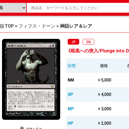
販TOP
>
フィフス・ドーン
>
神話レア＆レア
JP
EN
《暗黒への突入/Plunge into Da
状態
価格
NM
￥5,000
SP
￥4,000
MP
￥3,000
HP
￥2,000