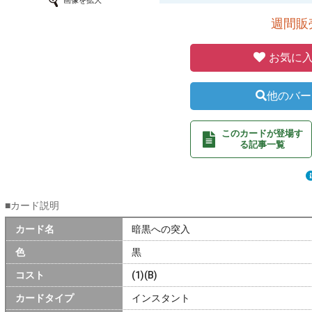
画像を拡大
週間販売
お気に入
他のバー
このカードが登場す
る記事一覧
■カード説明
カード名
暗黒への突入
色
黒
コスト
(1)(B)
カードタイプ
インスタント