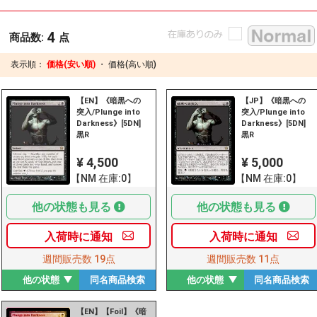
4
商品数:
点
表示順：
価格(安い順)
・
価格(高い順)
【EN】《暗黒への
【JP】《暗黒への
突入/Plunge into
突入/Plunge into
Darkness》[5DN]
Darkness》[5DN]
黒R
黒R
¥ 4,500
¥ 5,000
【NM 在庫:0】
【NM 在庫:0】
他の状態も見る
他の状態も見る
入荷時に
通知
入荷時に
通知
週間販売数
19点
週間販売数
11点
他の状態
同名商品
検索
他の状態
同名商品
検索
【EN】【Foil】《暗