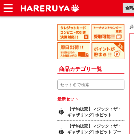
ショップ
買取
記事
デッキ検索
デッキ構築
選手一覧
店舗一覧
イベント
ヘルプ
お問い合わせ
通
商品カテゴリ一覧