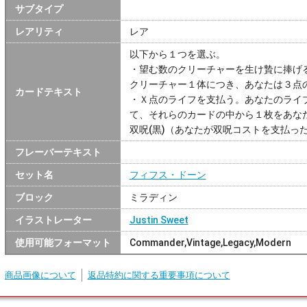
サブタイプ
レアリティ
レア
以下から１つを選ぶ。
・望む数のクリーチャーを生け贄に捧げ
クリーチャー１体につき、あなたは３点
カードテキスト
・Ｘ点のライフを支払う。あなたのライ
て、それらのカードの中から１枚をあな
双呪(黒)（あなたが双呪コストを支払っ
フレーバーテキスト
セット名
フィフス・ドーン
ブロック
ミラディン
イラストレーター
Justin Sweet
使用可能フォーマット
Commander,Vintage,Legacy,Modern
商品画像について
返品特約に関する重要事項について