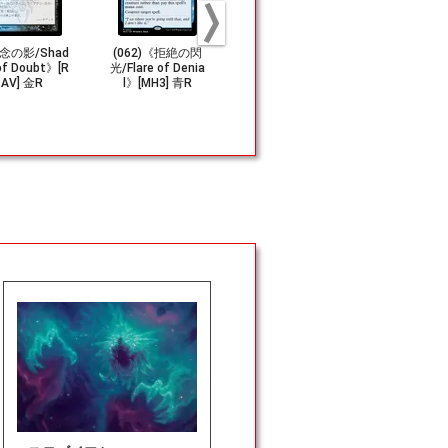
念の影/Shad
(062)《拒絶の閃
(043)《大いなる
(337)《黄
of Doubt》[R
光/Flare of Denia
脳ミソ、クラン
かるみ/Twil
AV] 金R
l》[MH3] 青R
ゲ/Krang, Master
Mire》[OTC
Mind》[TMT] 青R
R