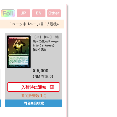
1
ページ中
1
ページ目
1
最後»
【JP】【Foil】《暗
黒への突入/Plunge
into Darkness》
[5DN] 黒R
¥ 6,000
【NM 在庫:0】
入荷時に
通知
週間販売数
1点
同名商品
検索