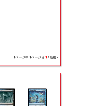
1
ページ中
1
ページ目
1
最後»