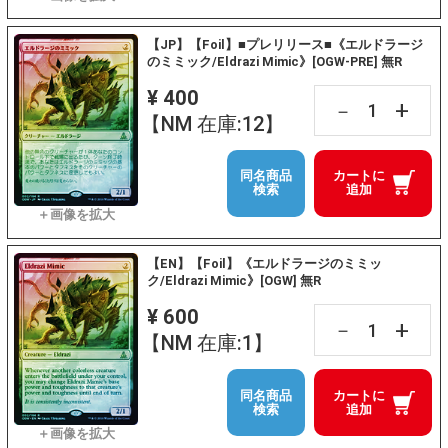
【JP】【Foil】■プレリリース■《エルドラージ
のミミック/Eldrazi Mimic》[OGW-PRE] 無R
¥ 400
+
－
【NM 在庫:12】
同名商品
カートに
検索
追加
【EN】【Foil】《エルドラージのミミッ
ク/Eldrazi Mimic》[OGW] 無R
¥ 600
+
－
【NM 在庫:1】
同名商品
カートに
検索
追加