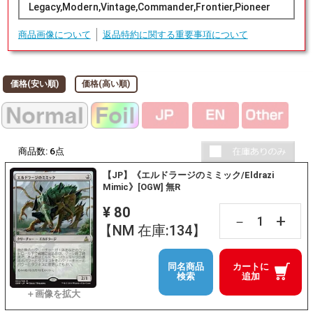
Legacy,Modern,Vintage,Commander,Frontier,Pioneer
商品画像について
返品特約に関する重要事項について
価格(安い順)
価格(高い順)
商品数:
6
点
【JP】《エルドラージのミミック/Eldrazi
Mimic》[OGW] 無R
¥ 80
+
－
【NM 在庫:134】
同名商品
カートに
検索
追加