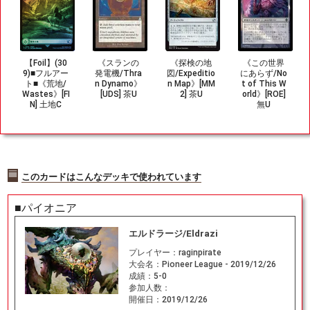
【Foil】(30
《スランの
《探検の地
《この世界
9)■フルアー
発電機/Thra
図/Expeditio
にあらず/No
ト■《荒地/
n Dynamo》
n Map》[MM
t of This W
Wastes》[FI
[UDS] 茶U
2] 茶U
orld》[ROE]
N] 土地C
無U
このカードはこんなデッキで使われています
■パイオニア
エルドラージ/Eldrazi
プレイヤー：
raginpirate
大会名：
Pioneer League - 2019/12/26
成績：
5-0
参加人数：
開催日：
2019/12/26