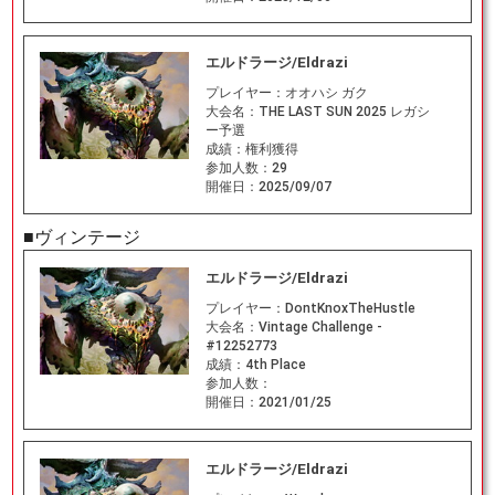
エルドラージ/Eldrazi
プレイヤー：
オオハシ ガク
大会名：
THE LAST SUN 2025 レガシ
ー予選
成績：
権利獲得
参加人数：
29
開催日：
2025/09/07
■ヴィンテージ
エルドラージ/Eldrazi
プレイヤー：
DontKnoxTheHustle
大会名：
Vintage Challenge -
#12252773
成績：
4th Place
参加人数：
開催日：
2021/01/25
エルドラージ/Eldrazi