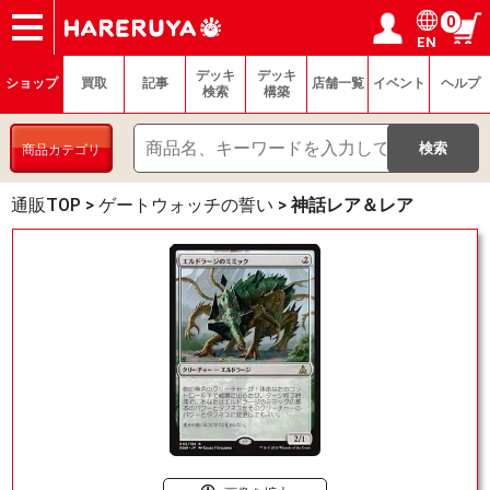
0
EN
ショップ
買取
記事
デッキ検索
デッキ構築
選手一覧
店舗一覧
イベント
ヘルプ
お問い合わせ
ログイン／会員登録
マイページ
デッキ
デッキ
ショップ
買取
記事
店舗一覧
イベント
ヘルプ
検索
構築
商品カテゴリ
通販TOP
>
ゲートウォッチの誓い
>
神話レア＆レア