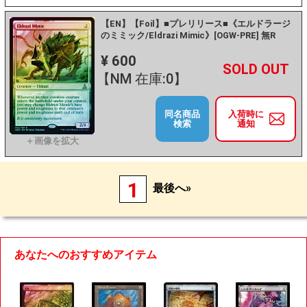
【EN】【Foil】■プレリリース■《エルドラージ
のミミック/Eldrazi Mimic》[OGW-PRE] 無R
¥ 600
+
－
【NM 在庫:0】
同名商品
入荷時に
検索
通知
1
最後へ»
あなたへのおすすめアイテム