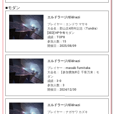
■モダン
エルドラージ/Eldrazi
プレイヤー：
エンドウ マサキ
大会名：
郡山店4周年記念《Tundra》
[3ED] HP争奪モダン
成績：
TOP8
参加人数：
15
開催日：
2025/08/09
エルドラージ/Eldrazi
プレイヤー：
masaki fumitaka
大会名：
【参加費無料】千客万来：モ
ダン
成績：
3-0
参加人数：
3
開催日：
2024/12/30
エルドラージ/Eldrazi
プレイヤー：
ナガサワ カズキ