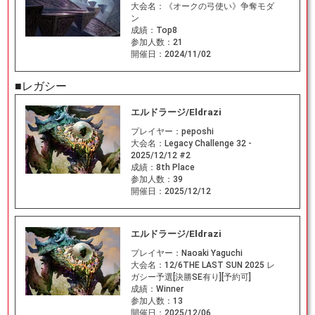
大会名：
《オークの弓使い》争奪モダ
ン
成績：
Top8
参加人数：
21
開催日：
2024/11/02
■レガシー
エルドラージ/Eldrazi
プレイヤー：
peposhi
大会名：
Legacy Challenge 32 -
2025/12/12 #2
成績：
8th Place
参加人数：
39
開催日：
2025/12/12
エルドラージ/Eldrazi
プレイヤー：
Naoaki Yaguchi
大会名：
12/6THE LAST SUN 2025 レ
ガシー予選[決勝SE有り][予約可]
成績：
Winner
参加人数：
13
開催日：
2025/12/06