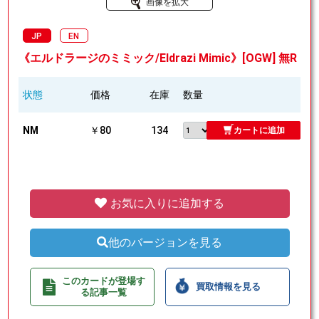
画像を拡大
JP
EN
《エルドラージのミミック/Eldrazi Mimic》[OGW] 無R
状態
価格
在庫
数量
NM
￥80
134
カートに追加
お気に入りに追加する
他のバージョンを見る
このカードが登場す
買取情報を見る
る記事一覧