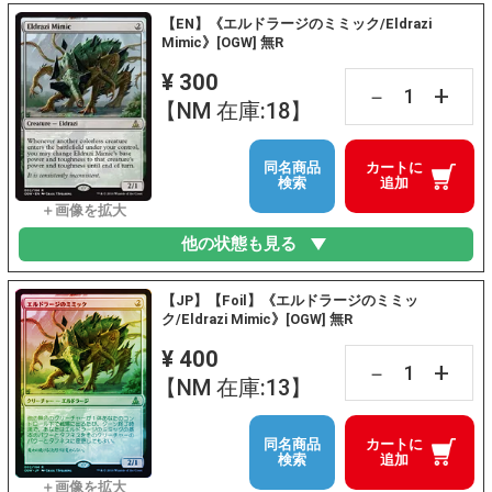
【EN】《エルドラージのミミック/Eldrazi
Mimic》[OGW] 無R
¥ 300
+
－
【NM 在庫:18】
同名商品
カートに
検索
追加
他の状態も見る
【JP】【Foil】《エルドラージのミミッ
ク/Eldrazi Mimic》[OGW] 無R
¥ 400
+
－
【NM 在庫:13】
同名商品
カートに
検索
追加