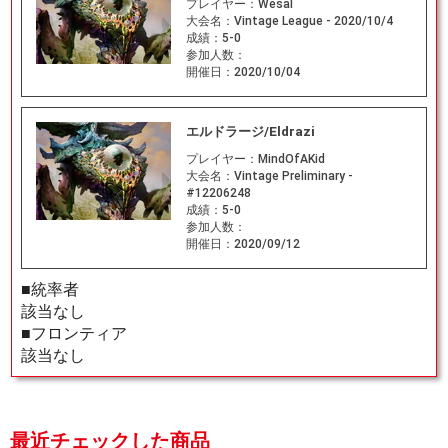
プレイヤー：
Wesal
大会名：
Vintage League - 2020/10/4
成績：
5-0
参加人数：
開催日：
2020/10/04
エルドラージ/Eldrazi
プレイヤー：
MindOfAKid
大会名：
Vintage Preliminary -
#12206248
成績：
5-0
参加人数：
開催日：
2020/09/12
■統率者
該当なし
■フロンティア
該当なし
最近チェックした商品