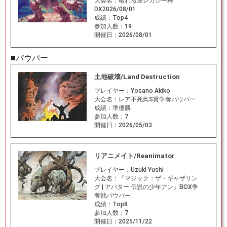
大会名：
晴れる屋レガシー杯
DX2026/08/01
成績：
Top4
参加人数：
19
開催日：
2026/08/01
■パウパー
土地破壊/Land Destruction
プレイヤー：
Yosano Akiko
大会名：
レア不死鳥S賞争奪パウパー
成績：
準優勝
参加人数：
7
開催日：
2026/05/03
リアニメイト/Reanimator
プレイヤー：
Uzuki Yushi
大会名：
『マジック：ザ・ギャザリン
グ | アバター 伝説の少年アン』BOX争
奪戦パウパー
成績：
Top8
参加人数：
7
開催日：
2025/11/22