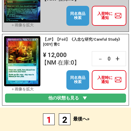
同名商品
入荷時に
検索
通知
【JP】【Foil】《入念な研究/Careful Study》
[ODY] 青C
¥ 12,000
+
－
【NM 在庫:0】
同名商品
入荷時に
検索
通知
他の状態も見る
1
2
最後へ»