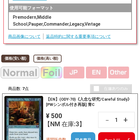
使用可能フォーマット
Premodern,Middle
School,Pauper,Commander,Legacy,Vintage
商品画像について
返品特約に関する重要事項について
価格(安い順)
価格(高い順)
商品数:
7
点
【EN】(ODY-70)《入念な研究/Careful Study》
[PWシンボル付き再版] 青C
¥ 500
+
－
【NM 在庫:3】
週間販売数