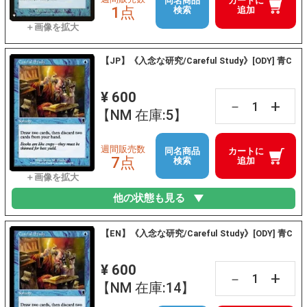
同名商品
カートに
1点
検索
追加
【JP】《入念な研究/Careful Study》[ODY] 青C
¥ 600
+
－
【NM 在庫:5】
週間販売数
同名商品
カートに
7点
検索
追加
他の状態も見る
【EN】《入念な研究/Careful Study》[ODY] 青C
¥ 600
+
－
【NM 在庫:14】