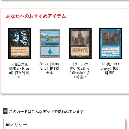
あなたへのおすすめアイテム
《暗黒の儀
(169)《島/Is
《グールの
《不実/Trea
式/Dark Ritu
land》[PTK]
誓い/Oath o
chery》[UD
al》[TMP] 黒
土地
f Ghouls》[E
S] 青R
C
XO] 黒R
このカードはこんなデッキで使われています
■レガシー