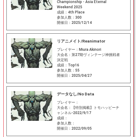
Championship - Asia Eternal
Weekend 2025
成績：
4th Place
参加人数：
300
開催日：
2025/12/14
リアニメイト/Reanimator
プレイヤー：
Miura Akinori
大会名：
第27期ヴィンテージ神挑戦者
決定戦
成績：
Top16
参加人数：
55
開催日：
2025/04/27
データなし/No Data
プレイヤー：
大会名：
【特別掲載】トモハッピーチ
ャンネル-2022/9/17
成績：
参加人数：
開催日：
2022/09/05