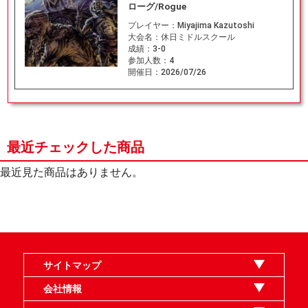
ローグ/Rogue
プレイヤー：
Miyajima Kazutoshi
大会名：
休日ミドルスクール
成績：
3-0
参加人数：
4
開催日：
2026/07/26
最近チェックした商品
最近見た商品はありません。
サイトマップ
オンラインショップ
買取
記事
選手一覧
デッキ検索
デッキ構築
イベント・大会
店舗のご案内
お問い合わせ
ヘルプ
FAQ
会社情報