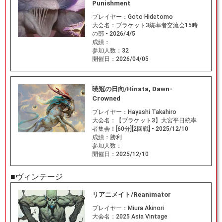
Punishment
プレイヤー：
Goto Hidetomo
大会名：
ブラケット3統率者交流会15時
の部 - 2026/4/5
成績：
参加人数：
32
開催日：
2026/04/05
暁冠の日向/Hinata, Dawn-
Crowned
プレイヤー：
Hayashi Takahiro
大会名：
【ブラケット3】大宮平日統率
者集会！[60分][2回戦] - 2025/12/10
成績：
勝利
参加人数：
開催日：
2025/12/10
■ヴィンテージ
リアニメイト/Reanimator
プレイヤー：
Miura Akinori
大会名：
2025 Asia Vintage