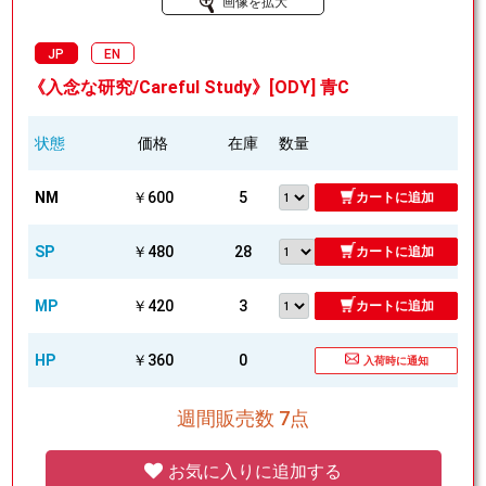
画像を拡大
JP
EN
《入念な研究/Careful Study》[ODY] 青C
状態
価格
在庫
数量
NM
￥600
5
カートに追加
SP
￥480
28
カートに追加
MP
￥420
3
カートに追加
HP
￥360
0
入荷時に通知
週間販売数 7点
お気に入りに追加する