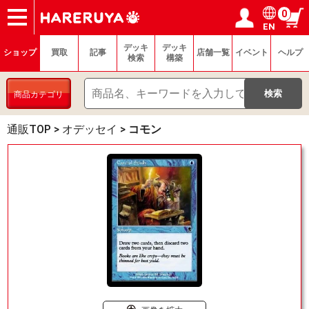
0
EN
ショップ
買取
記事
デッキ検索
デッキ構築
選手一覧
店舗一覧
イベント
ヘルプ
お問い合わせ
ログイン／会員登録
マイページ
デッキ
デッキ
ショップ
買取
記事
店舗一覧
イベント
ヘルプ
検索
構築
商品カテゴリ
通販TOP
>
オデッセイ
>
コモン