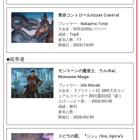
青赤コントロール/Izzet Control
プレイヤー：
Nakajima Toniji
大会名：
関帝前哨戦パウパー
成績：
Top8
参加人数：
17
開催日：
2025/10/05
■統率者
モンスーンの魔道士、ラル/Ral,
Monsoon Mage
プレイヤー：
Iida Masaki
大会名：
【ブラケット3】20時大宮カジ
ュアルコマンダー [50分][2回戦]『盛り
上げハッピー賞』 - 2026/05/30
成績：
勝利
参加人数：
開催日：
2026/05/30
スピラの罰、『シン』/Sin, Spira's