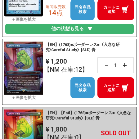
週間販売数
同名商品
カートに
14点
検索
追加
他の状態も見る
【EN】(1768)■ボーダーレス■《入念な研
究/Careful Study》[SLD] 青
¥ 1,200
+
－
【NM 在庫:12】
同名商品
カートに
検索
追加
【EN】【Foil】(1768)■ボーダーレス■《入念な
研究/Careful Study》[SLD] 青
¥ 1,800
+
－
【NM 在庫:0】