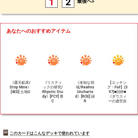
1
2
最後へ»
あなたへのおすすめアイテム
《露天鉱床/
《リスティ
《未知な領
【エッチン
Strip Mine》
ックの研究/
域/Realms
グ・Foil】(3
[4ED] 土地U
Rhystic Stu
Uncharte
97)■旧枠■
dy》[PCY] 青
d》[ROE] 緑
《ダウスィ
C
R
ーの虚空歩
き/Dauthi V
oidwalker》
[MH2-BF] 黒
R
このカードはこんなデッキで使われています