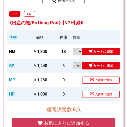
画像を拡大
JP
EN
《出産の殻/Birthing Pod》[NPH] 緑R
状態
価格
在庫
数量
NM
￥1,800
13
カートに追加
SP
￥1,440
5
カートに追加
MP
￥1,260
0
入荷時に通知
HP
￥1,080
0
入荷時に通知
週間販売数 8点
お気に入りに追加する