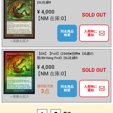
[SLD] 緑R
¥ 4,000
+
－
【NM 在庫:0】
同名商品
入荷時に
検索
通知
【EN】【Foil】(2349)■旧枠■《出産の
殻/Birthing Pod》[SLD] 緑R
¥ 4,000
+
－
【NM 在庫:0】
週間販売数
同名商品
入荷時に
3点
検索
通知