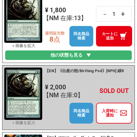
¥ 1,800
+
－
【NM 在庫:13】
週間販売数
同名商品
カートに
8点
検索
追加
他の状態も見る
【EN】《出産の殻/Birthing Pod》[NPH] 緑R
¥ 2,000
+
－
【NM 在庫:0】
同名商品
入荷時に
検索
通知