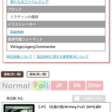
新たなるファイレクシア
ブロック
ミラディンの傷跡
イラストレーター
Daarken
使用可能フォーマット
Vintage,Legacy,Commander
商品画像について
返品特約に関する重要事項について
価格(安い順)
価格(高い順)
商品数:
9
点
【JP】《出産の殻/Birthing Pod》[NPH] 緑R