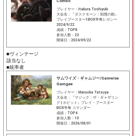
Combo
プレイヤー：
Itakura Toshiyuki
大会名：
『ダスクモーン：戦慄の館』
プレイブースター1BOX争奪レガシー
2024/9/22
成績：
TOP8
参加人数：
23
開催日：
2024/09/22
■ヴィンテージ
該当なし
■統率者
サムワイズ・ギャムジー/Samwise
Gamgee
プレイヤー：
Maruoka Tatsuya
大会名：
『マジック：ザ・ギャザリン
グ | ホビット』プレイ・ブースター
BOX争奪 コマンダー
成績：
TOP4
参加人数：
10
開催日：
2026/08/01