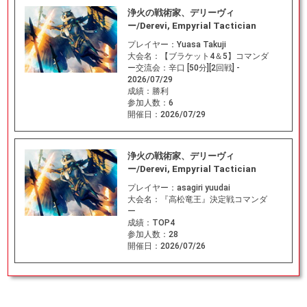
浄火の戦術家、デリーヴィ
ー/Derevi, Empyrial Tactician
プレイヤー：
Yuasa Takuji
大会名：
【ブラケット4＆5】コマンダ
ー交流会：辛口 [50分][2回戦] -
2026/07/29
成績：
勝利
参加人数：
6
開催日：
2026/07/29
浄火の戦術家、デリーヴィ
ー/Derevi, Empyrial Tactician
プレイヤー：
asagiri yuudai
大会名：
『高松竜王』決定戦コマンダ
ー
成績：
TOP4
参加人数：
28
開催日：
2026/07/26