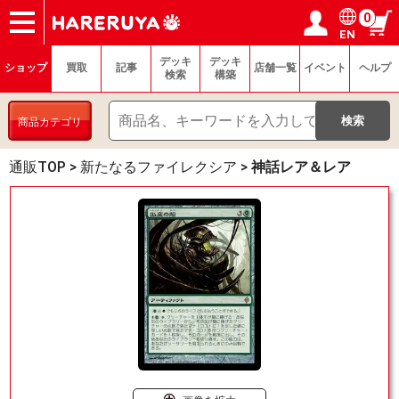
0
EN
ショップ
買取
記事
デッキ検索
デッキ構築
選手一覧
店舗一覧
イベント
ヘルプ
お問い合わせ
ログイン／会員登録
マイページ
デッキ
デッキ
ショップ
買取
記事
店舗一覧
イベント
ヘルプ
検索
構築
商品カテゴリ
通販TOP
>
新たなるファイレクシア
>
神話レア＆レア