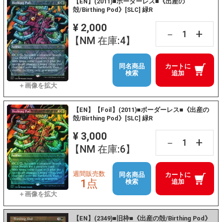
【EN】(2011)■ボーダーレス■《出産の
殻/Birthing Pod》[SLC] 緑R
¥ 2,000
+
－
【NM 在庫:4】
同名商品
カートに
検索
追加
【EN】【Foil】(2011)■ボーダーレス■《出産の
殻/Birthing Pod》[SLC] 緑R
¥ 3,000
+
－
【NM 在庫:6】
週間販売数
同名商品
カートに
1点
検索
追加
【EN】(2349)■旧枠■《出産の殻/Birthing Pod》