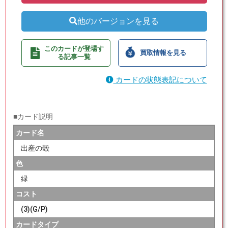
他のバージョンを見る
このカードが登場す
買取情報を見る
る記事一覧
カードの状態表記について
■カード説明
カード名
出産の殻
色
緑
コスト
(3)(G/P)
カードタイプ