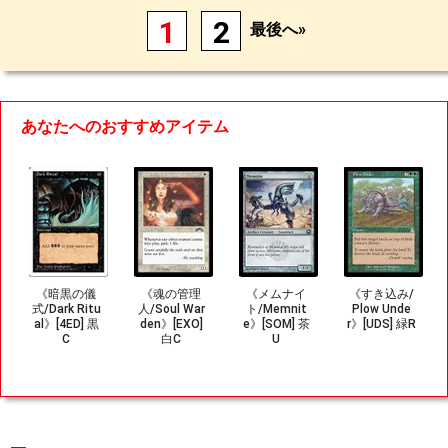
1
2
最後へ»
あなたへのおすすめアイテム
《暗黒の儀
《魂の管理
《メムナイ
《すき込み/
式/Dark Ritu
人/Soul War
ト/Memnit
Plow Unde
al》[4ED] 黒
den》[EXO]
e》[SOM] 茶
r》[UDS] 緑R
C
白C
U