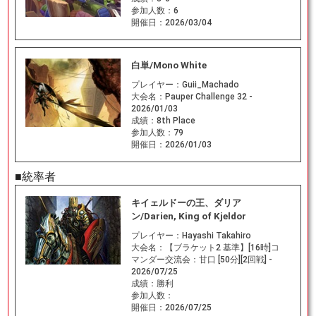
参加人数：
6
開催日：
2026/03/04
白単/Mono White
プレイヤー：
Guii_Machado
大会名：
Pauper Challenge 32 -
2026/01/03
成績：
8th Place
参加人数：
79
開催日：
2026/01/03
■統率者
キイェルドーの王、ダリア
ン/Darien, King of Kjeldor
プレイヤー：
Hayashi Takahiro
大会名：
【ブラケット2 基準】[16時]コ
マンダー交流会：甘口 [50分][2回戦] -
2026/07/25
成績：
勝利
参加人数：
開催日：
2026/07/25