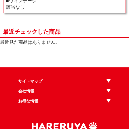
■ヴィンテージ
該当なし
最近チェックした商品
最近見た商品はありません。
サイトマップ
オンラインショップ
買取
記事
選手一覧
デッキ検索
デッキ構築
イベント・大会
店舗のご案内
お問い合わせ
ヘルプ
FAQ
会社情報
利用規約
スタッフ募集
特定商取引法表示
個人情報保護指針
企業情報
お得な情報
晴れる屋X
晴れる屋チャンネル
MTGプロフィールを作ろう
MTG統率者診断アシスタント
「イベント開催の手引き」請求フォーム