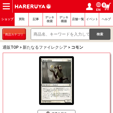
0
EN
ショップ
買取
記事
デッキ検索
デッキ構築
選手一覧
店舗一覧
イベント
ヘルプ
お問い合わせ
ログイン／会員登録
マイページ
デッキ
デッキ
ショップ
買取
記事
店舗一覧
イベント
ヘルプ
検索
構築
商品カテゴリ
通販TOP
>
新たなるファイレクシア
>
コモン