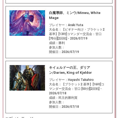
白魔導師、ミンウ/Minwu, White
Mage
プレイヤー：
Araki Yuta
大会名：
【ビギナー向け・ブラケット2
基準】[13時]コマンダー交流会：甘口
[70分][2回戦] - 2026/07/19
成績：
勝利
参加人数：
開催日：
2026/07/19
キイェルドーの王、ダリア
ン/Darien, King of Kjeldor
プレイヤー：
Hayashi Takahiro
大会名：
【ブラケット2 基準】[16時]コ
マンダー交流会：甘口 [50分][2回戦] -
2026/07/18
成績：
民主的勝利賞
参加人数：
開催日：
2026/07/18