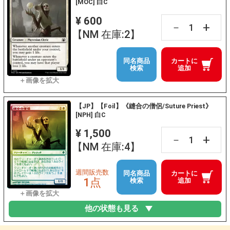
[MOC] 白C
¥ 600
+
－
【NM 在庫:2】
同名商品
カートに
検索
追加
【JP】【Foil】《縫合の僧侶/Suture Priest》
[NPH] 白C
¥ 1,500
+
－
【NM 在庫:4】
週間販売数
同名商品
カートに
1点
検索
追加
他の状態も見る