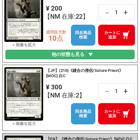
¥ 200
+
－
【NM 在庫:22】
週間販売数
同名商品
カートに
10点
検索
追加
他の状態も見る
【JP】(210)《縫合の僧侶/Suture Priest》
[MOC] 白C
¥ 300
+
－
【NM 在庫:2】
同名商品
カートに
検索
追加
【EN】《縫合の僧侶/Suture Priest》[NPH] 白C