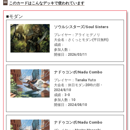
このカードはこんなデッキで使われています
■モダン
ソウルシスターズ/Soul Sisters
プレイヤー：
アライ ヒデノリ
大会名：
さくっとモダン(平日無料)
成績：
参加人数：
開催日：
2026/03/11
ナドゥコンボ/Nadu Combo
プレイヤー：
Tanaka Yuto
大会名：
休日モダン20時の部 -
2024/8/10
成績：
3-0
参加人数：
10
開催日：
2024/08/10
ナドゥコンボ/Nadu Combo