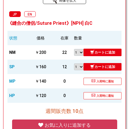
画像を拡大
JP
EN
《縫合の僧侶/Suture Priest》[NPH] 白C
状態
価格
在庫
数量
NM
￥200
22
カートに追加
SP
￥160
12
カートに追加
MP
￥140
0
入荷時に通知
HP
￥120
0
入荷時に通知
週間販売数 10点
お気に入りに追加する