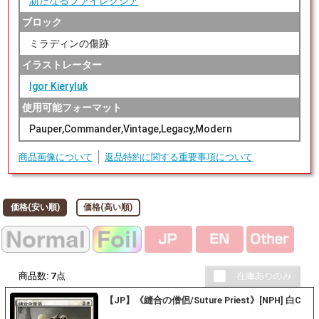
新たなるファイレクシア
ブロック
ミラディンの傷跡
イラストレーター
Igor Kieryluk
使用可能フォーマット
Pauper,Commander,Vintage,Legacy,Modern
商品画像について
返品特約に関する重要事項について
価格(安い順)
価格(高い順)
商品数:
7
点
【JP】《縫合の僧侶/Suture Priest》[NPH] 白C