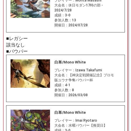
プレイヤー：
Morita Masashi
大会名：
休日モダン17時の部 -
2024/7/28
成績：
3-0
参加人数：
13
開催日：
2024/07/28
■レガシー
該当なし
■パウパー
白単/Mono White
プレイヤー：
Izawa Takafumi
大会名：
【神決定戦開催記念】プロモ
版ユウナ争奪パウパー杯
成績：
4-1
参加人数：
8
開催日：
2026/03/08
白単/Mono White
プレイヤー：
Imai Ryotaro
大会名：
水曜パウパー【推奨日】
成績：
3-0