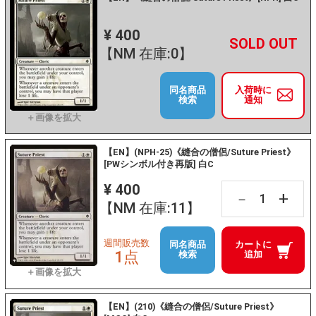
¥ 400
+
－
【NM 在庫:0】
同名商品
入荷時に
検索
通知
【EN】(NPH-25)《縫合の僧侶/Suture Priest》
[PWシンボル付き再版] 白C
¥ 400
+
－
【NM 在庫:11】
週間販売数
同名商品
カートに
1点
検索
追加
【EN】(210)《縫合の僧侶/Suture Priest》