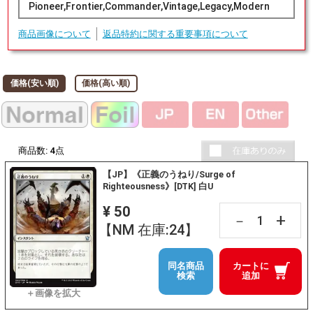
Pioneer,Frontier,Commander,Vintage,Legacy,Modern
商品画像について
返品特約に関する重要事項について
価格(安い順)
価格(高い順)
商品数:
4
点
【JP】《正義のうねり/Surge of
Righteousness》[DTK] 白U
¥ 50
+
－
【NM 在庫:24】
同名商品
カートに
検索
追加