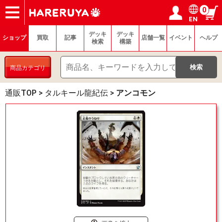
0
EN
ショップ
買取
記事
デッキ検索
デッキ構築
選手一覧
店舗一覧
イベント
ヘルプ
お問い合わせ
ログイン／会員登録
マイページ
デッキ
デッキ
ショップ
買取
記事
店舗一覧
イベント
ヘルプ
検索
構築
商品カテゴリ
通販TOP
>
タルキール龍紀伝
>
アンコモン