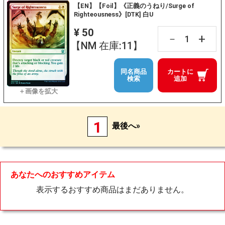
【EN】【Foil】《正義のうねり/Surge of
Righteousness》[DTK] 白U
¥ 50
+
－
【NM 在庫:11】
同名商品
カートに
検索
追加
1
最後へ»
あなたへのおすすめアイテム
表示するおすすめ商品はまだありません。