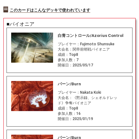
このカードはこんなデッキで使われています
■パイオニア
白青コントロール/Azorius Control
プレイヤー：
Fujimoto Shunsuke
大会名：
関帝前哨戦パイオニア
成績：
Top8
参加人数：
7
開催日：
2025/05/17
バーン/Burn
プレイヤー：
Nakata Koki
大会名：
《黙示録、シェオルドレッ
ド》争奪パイオニア
成績：
Top8
参加人数：
16
開催日：
2025/01/19
バーン/Burn