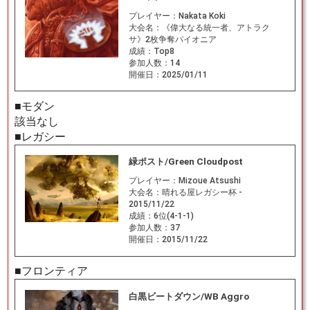
プレイヤー：
Nakata Koki
大会名：
《偉大なる統一者、アトラク
サ》2枚争奪パイオニア
成績：
Top8
参加人数：
14
開催日：
2025/01/11
■モダン
該当なし
■レガシー
緑ポスト/Green Cloudpost
プレイヤー：
Mizoue Atsushi
大会名：
晴れる屋レガシー杯 -
2015/11/22
成績：
6位(4-1-1)
参加人数：
37
開催日：
2015/11/22
■フロンティア
白黒ビートダウン/WB Aggro