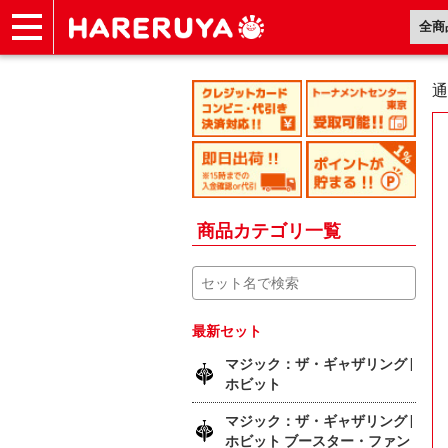
ショップ
買取
記事
デッキ検索
デッキ構築
選手一覧
店舗一覧
イベント
ヘルプ
お問い合わせ
通
商品カテゴリ一覧