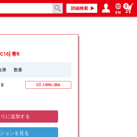
0
詳細検索
EN
ログイン／会員登録
マイページ
C16] 青R
在庫
数量
0
入荷時に通知
りに追加する
ジョンを見る