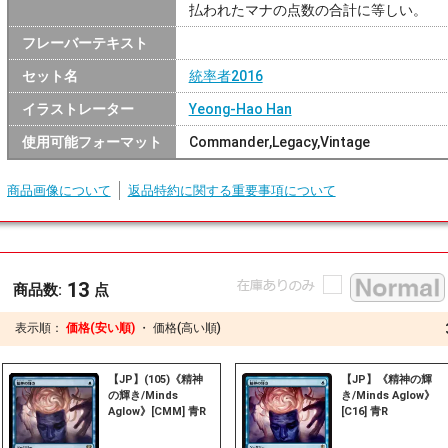
払われたマナの点数の合計に等しい。
フレーバーテキスト
セット名
統率者2016
イラストレーター
Yeong-Hao Han
使用可能フォーマット
Commander,Legacy,Vintage
商品画像について
返品特約に関する重要事項について
13
商品数:
点
表示順：
価格(安い順)
・
価格(高い順)
【JP】(105)《精神
【JP】《精神の輝
の輝き/Minds
き/Minds Aglow》
Aglow》[CMM] 青R
[C16] 青R