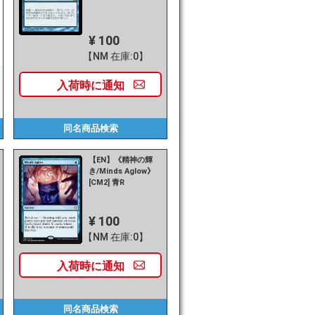
¥ 100
【NM 在庫:0】
入荷時に
通知
同名商品
検索
【EN】《精神の輝
き/Minds Aglow》
[CM2] 青R
¥ 100
【NM 在庫:0】
入荷時に
通知
同名商品
検索