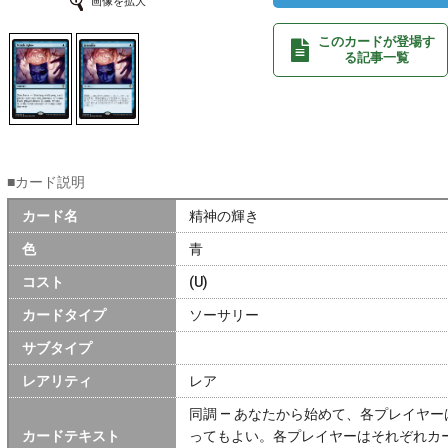
画像を拡大
このカードが登場す
る記事一覧
■カード説明
カード名
精神の輝き
色
青
コスト
(U)
カードタイプ
ソーサリー
サブタイプ
レアリティ
レア
同調 ― あなたから始めて、各プレイヤ
カードテキスト
ってもよい。各プレイヤーはそれぞれカ