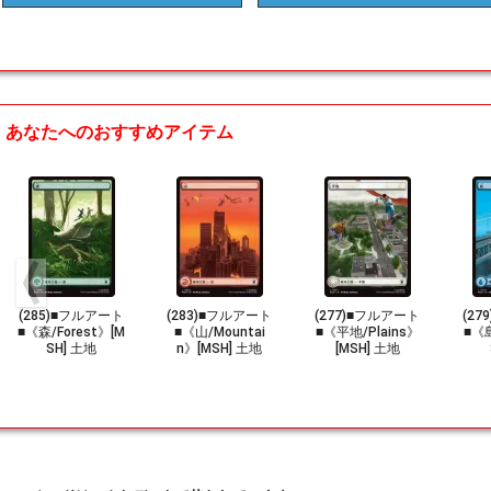
あなたへのおすすめアイテム
(285)■フルアート
(283)■フルアート
(277)■フルアート
(2
■《森/Forest》[M
■《山/Mountai
■《平地/Plains》
■《島
SH] 土地
n》[MSH] 土地
[MSH] 土地