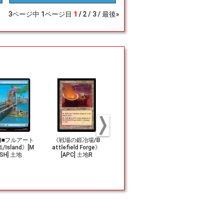
3
ページ中
1
ページ目
1
2
3
最後»
79)■フルアート
《戦場の鍛冶場/B
《シヴの浅瀬/Shi
《鉄の処女/Ir
/Island》[M
attlefield Forge》
van Reef》[APC]
aiden》[ULG
SH] 土地
[APC] 土地R
土地R