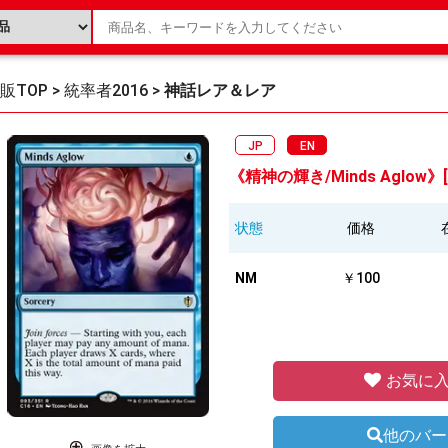
販TOP
>
統率者2016
>
神話レア＆レア
JP
EN
《精神の輝き/Minds Aglow》[
状態
価格
NM
￥100
お気に入
他のバー