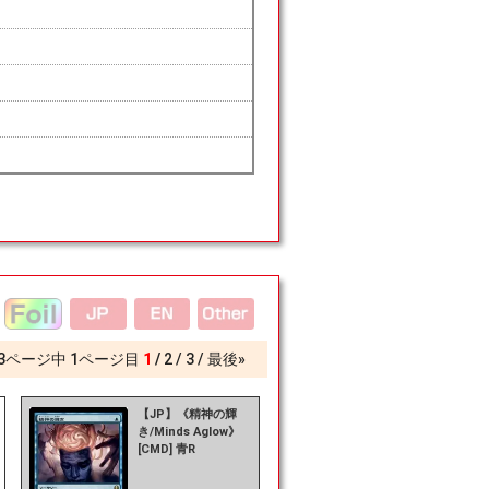
3
ページ中
1
ページ目
1
2
3
最後»
【JP】《精神の輝
き/Minds Aglow》
[CMD] 青R