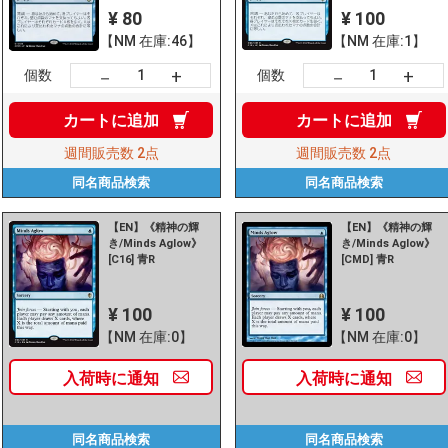
¥ 80
¥ 100
【NM 在庫:46】
【NM 在庫:1】
+
+
－
－
個数
個数
カートに
追加
カートに
追加
週間販売数
2点
週間販売数
2点
同名商品
検索
同名商品
検索
【EN】《精神の輝
【EN】《精神の輝
き/Minds Aglow》
き/Minds Aglow》
[C16] 青R
[CMD] 青R
¥ 100
¥ 100
【NM 在庫:0】
【NM 在庫:0】
入荷時に
通知
入荷時に
通知
同名商品
検索
同名商品
検索