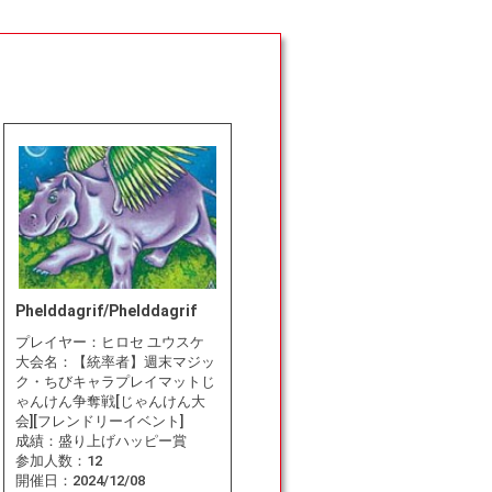
Phelddagrif/Phelddagrif
プレイヤー：
ヒロセ ユウスケ
大会名：
【統率者】週末マジッ
ク・ちびキャラプレイマットじ
ゃんけん争奪戦[じゃんけん大
会][フレンドリーイベント]
成績：
盛り上げハッピー賞
参加人数：
12
開催日：
2024/12/08