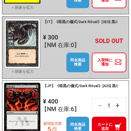
検索
通知
【IT】《暗黒の儀式/Dark Ritual》[3ED] 黒C
¥ 300
+
－
【NM 在庫:0】
同名商品
入荷時に
検索
通知
【JP】《暗黒の儀式/Dark Ritual》[A25] 黒C
¥ 400
+
－
【NM 在庫:6】
週間販売数
同名商品
カートに
5点
検索
追加