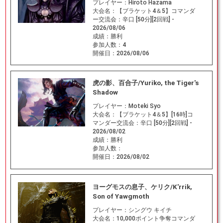
プレイヤー：
Hiroto Hazama
大会名：
【ブラケット4＆5】コマンダ
ー交流会：辛口 [50分][2回戦] -
2026/08/06
成績：
勝利
参加人数：
4
開催日：
2026/08/06
虎の影、百合子/Yuriko, the Tiger's
Shadow
プレイヤー：
Moteki Syo
大会名：
【ブラケット4＆5】[16時]コ
マンダー交流会：辛口 [50分][2回戦] -
2026/08/02
成績：
勝利
参加人数：
開催日：
2026/08/02
ヨーグモスの息子、ケリク/K'rrik,
Son of Yawgmoth
プレイヤー：
シングウ キイチ
大会名：
10,000ポイント争奪コマンダ