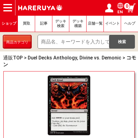
0
EN
ショップ
買取
記事
デッキ検索
デッキ構築
選手一覧
店舗一覧
イベント
ヘルプ
お問い合わせ
ログイン／会員登録
マイページ
デッキ
デッキ
ショップ
買取
記事
店舗一覧
イベント
ヘルプ
検索
構築
商品カテゴリ
通販TOP
>
Duel Decks Anthology, Divine vs. Demonic
>
コモ
ン