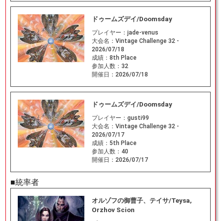
ドゥームズデイ/Doomsday
プレイヤー：
jade-venus
大会名：
Vintage Challenge 32 -
2026/07/18
成績：
8th Place
参加人数：
32
開催日：
2026/07/18
ドゥームズデイ/Doomsday
プレイヤー：
gusti99
大会名：
Vintage Challenge 32 -
2026/07/17
成績：
5th Place
参加人数：
40
開催日：
2026/07/17
■統率者
オルゾフの御曹子、テイサ/Teysa,
Orzhov Scion