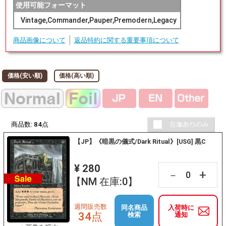
使用可能フォーマット
Vintage,Commander,Pauper,Premodern,Legacy
商品画像について
返品特約に関する重要事項について
価格(安い順)
価格(高い順)
商品数:
84
点
【JP】《暗黒の儀式/Dark Ritual》[USG] 黒C
¥ 280
+
－
【NM 在庫:0】
週間販売数
同名商品
入荷時に
34点
検索
通知