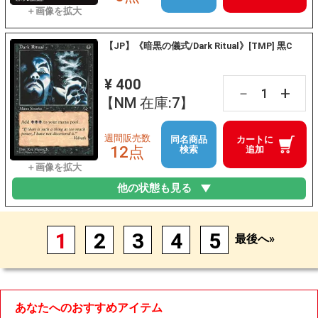
【JP】《暗黒の儀式/Dark Ritual》[TMP] 黒C
¥ 400
+
－
【NM 在庫:7】
週間販売数
同名商品
カートに
12点
検索
追加
他の状態も見る
1
2
3
4
5
最後へ»
あなたへのおすすめアイテム