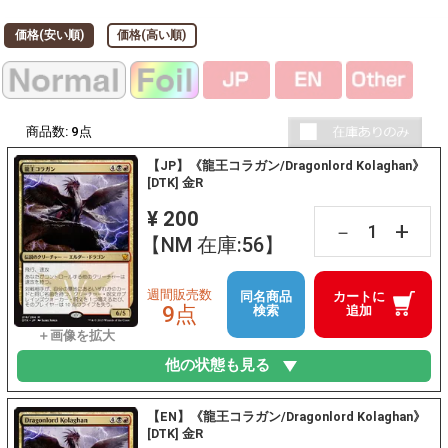
価格(安い順)
価格(高い順)
商品数:
9
点
【JP】《龍王コラガン/Dragonlord Kolaghan》
[DTK] 金R
¥ 200
+
－
【NM 在庫:56】
週間販売数
同名商品
カートに
9点
検索
追加
他の状態も見る
【EN】《龍王コラガン/Dragonlord Kolaghan》
[DTK] 金R