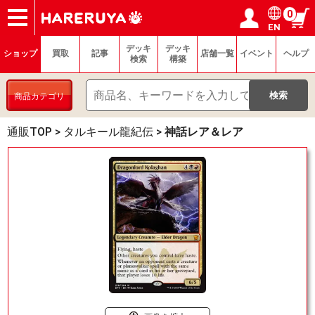
0
EN
ショップ
買取
記事
デッキ検索
デッキ構築
選手一覧
店舗一覧
イベント
ヘルプ
お問い合わせ
ログイン／会員登録
マイページ
デッキ
デッキ
ショップ
買取
記事
店舗一覧
イベント
ヘルプ
検索
構築
商品カテゴリ
通販TOP
>
タルキール龍紀伝
>
神話レア＆レア