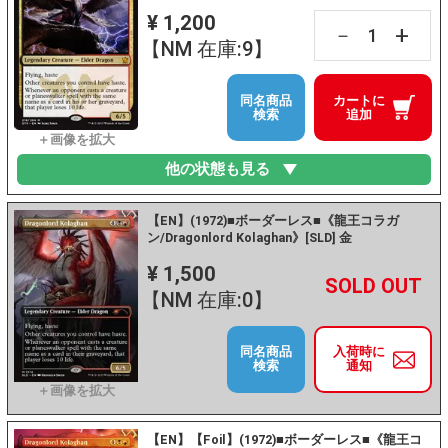
¥ 1,200
+
－
【NM 在庫:9】
同名商品
カートに
検索
追加
他の状態も見る
【EN】(1972)■ボーダーレス■《龍王コラガ
ン/Dragonlord Kolaghan》[SLD] 金
¥ 1,500
+
－
【NM 在庫:0】
同名商品
入荷時に
検索
通知
【EN】【Foil】(1972)■ボーダーレス■《龍王コ