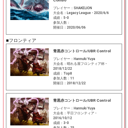
Combo
プレイヤー：
SHAKELION
大会名：
Legacy League - 2020/6/6
成績：
5-0
参加人数：
開催日：
2020/06/06
■フロンティア
青黒赤コントロール/UBR Control
プレイヤー：
Hannuki Yuya
大会名：
晴れる屋フロンティア杯 -
2018/12/22
成績：
Top8
参加人数：
11
開催日：
2018/12/22
青黒赤コントロール/UBR Control
プレイヤー：
Hannuki Yuya
大会名：
平日フロンティア -
2016/10/12
成績：
3-0
参加人数：
25