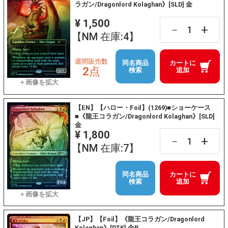
ラガン/Dragonlord Kolaghan》[SLD] 金
¥ 1,500
+
－
【NM 在庫:4】
週間販売数
同名商品
カートに
2点
検索
追加
【EN】【ハロー・Foil】(1269)■ショーケース
■《龍王コラガン/Dragonlord Kolaghan》[SLD]
金
¥ 1,800
+
－
【NM 在庫:7】
同名商品
カートに
検索
追加
【JP】【Foil】《龍王コラガン/Dragonlord
Kolaghan》[DTK] 金R