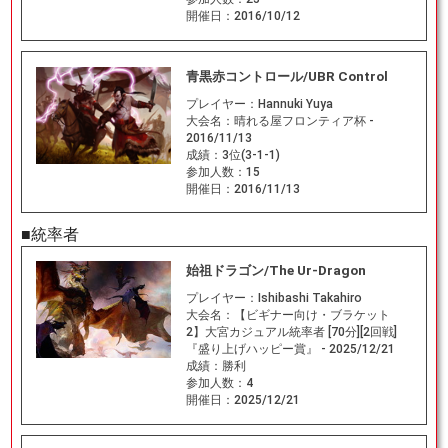
開催日：
2016/10/12
青黒赤コントロール/UBR Control
プレイヤー：
Hannuki Yuya
大会名：
晴れる屋フロンティア杯 -
2016/11/13
成績：
3位(3-1-1)
参加人数：
15
開催日：
2016/11/13
■統率者
始祖ドラゴン/The Ur-Dragon
プレイヤー：
Ishibashi Takahiro
大会名：
【ビギナー向け・ブラケット
2】大宮カジュアル統率者 [70分][2回戦]
『盛り上げハッピー賞』 - 2025/12/21
成績：
勝利
参加人数：
4
開催日：
2025/12/21