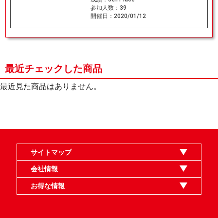
参加人数：
39
開催日：
2020/01/12
最近チェックした商品
最近見た商品はありません。
サイトマップ
オンラインショップ
買取
記事
選手一覧
デッキ検索
デッキ構築
イベント・大会
店舗のご案内
お問い合わせ
ヘルプ
FAQ
会社情報
利用規約
スタッフ募集
特定商取引法表示
個人情報保護指針
企業情報
お得な情報
晴れる屋X
晴れる屋チャンネル
MTGプロフィールを作ろう
MTG統率者診断アシスタント
「イベント開催の手引き」請求フォーム