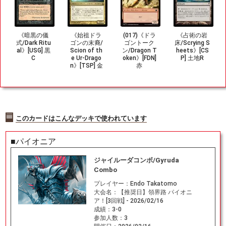
《暗黒の儀
《始祖ドラ
(017)《ドラ
《占術の岩
式/Dark Ritu
ゴンの末裔/
ゴントーク
床/Scrying S
al》[USG] 黒
Scion of th
ン/Dragon T
heets》[CS
C
e Ur-Drago
oken》[FDN]
P] 土地R
n》[TSP] 金
赤
R
このカードはこんなデッキで使われています
■パイオニア
ジャイルーダコンボ/Gyruda
Combo
プレイヤー：
Endo Takatomo
大会名：
【推奨日】領界路 パイオニ
ア！[3回戦] - 2026/02/16
成績：
3-0
参加人数：
3