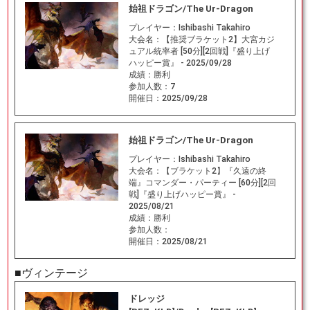
始祖ドラゴン/The Ur-Dragon
プレイヤー：
Ishibashi Takahiro
大会名：
【推奨ブラケット2】大宮カジ
ュアル統率者 [50分][2回戦]『盛り上げ
ハッピー賞』 - 2025/09/28
成績：
勝利
参加人数：
7
開催日：
2025/09/28
始祖ドラゴン/The Ur-Dragon
プレイヤー：
Ishibashi Takahiro
大会名：
【ブラケット2】『久遠の終
端』コマンダー・パーティー [60分][2回
戦]『盛り上げハッピー賞』 -
2025/08/21
成績：
勝利
参加人数：
開催日：
2025/08/21
■ヴィンテージ
ドレッジ