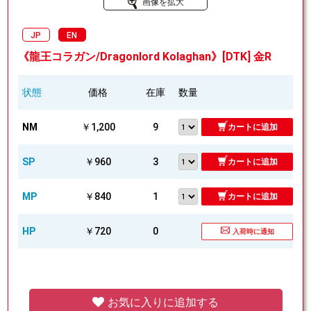
画像を拡大
JP
EN
《龍王コラガン/Dragonlord Kolaghan》[DTK] 金R
状態
価格
在庫
数量
NM
￥1,200
9
カートに追加
SP
￥960
3
カートに追加
MP
￥840
1
カートに追加
HP
￥720
0
入荷時に通知
お気に入りに追加する