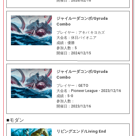
開催日：
2026/02/16
ジャイルーダコンボ/Gyruda
Combo
プレイヤー：
アキバ キヨカズ
大会名：
休日パイオニア
成績：
優勝
参加人数：
5
開催日：
2024/12/15
ジャイルーダコンボ/Gyruda
Combo
プレイヤー：
GETO
大会名：
Pioneer League - 2023/12/16
成績：
5-0
参加人数：
開催日：
2023/12/16
■モダン
リビングエンド/Living End