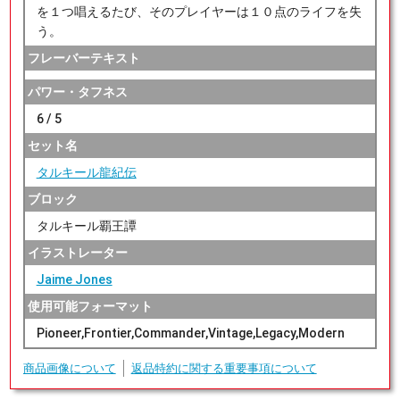
を１つ唱えるたび、そのプレイヤーは１０点のライフを失
う。
フレーバーテキスト
パワー・タフネス
6 / 5
セット名
タルキール龍紀伝
ブロック
タルキール覇王譚
イラストレーター
Jaime Jones
使用可能フォーマット
Pioneer,Frontier,Commander,Vintage,Legacy,Modern
商品画像について
返品特約に関する重要事項について