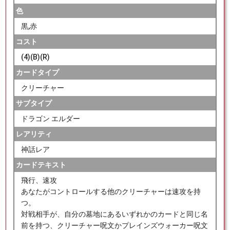
色
黒,赤
コスト
(4)(B)(R)
カードタイプ
クリーチャー
サブタイプ
ドラゴン エルダー
レアリティ
神話レア
カードテキスト
飛行、速攻
あなたがコントロールする他のクリーチャーは速攻を持
つ。
対戦相手が、自分の墓地にあるいずれかのカードと同じ名
前を持つ、クリーチャー呪文かプレインズウォーカー呪文