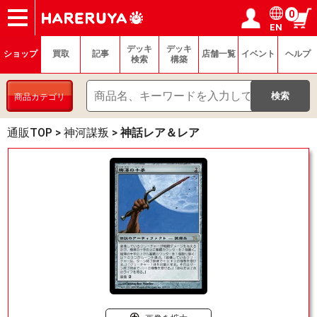
0
EN
ショップ
買取
記事
デッキ検索
デッキ構築
選手一覧
店舗一覧
イベント
ヘルプ
お問い合わせ
ログイン／会員登録
マイページ
デッキ
デッキ
ショップ
買取
記事
店舗一覧
イベント
ヘルプ
検索
構築
商品カテゴリ
通販TOP
>
神河謀叛
>
神話レア＆レア