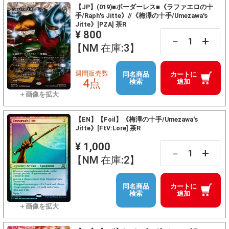
【JP】(019)■ボーダーレス■《ラファエロの十
手/Raph's Jitte》//《梅澤の十手/Umezawa's
Jitte》[PZA] 茶R
¥ 800
+
－
【NM 在庫:3】
週間販売数
同名商品
カートに
4点
検索
追加
【EN】【Foil】《梅澤の十手/Umezawa's
Jitte》[FtV:Lore] 茶R
¥ 1,000
+
－
【NM 在庫:2】
同名商品
カートに
検索
追加