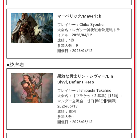
マーベリック/Maverick
プレイヤー：
Chiba Syouhei
大会名：
レガシー神挑戦者決定戦トラ
イアル - 2026/04/12
成績：
4位
参加人数：
9
開催日：
2026/04/12
■統率者
果敢な勇士リン・シヴィー/Lin
Sivvi, Defiant Hero
プレイヤー：
Ishibashi Takahiro
大会名：
【ブラケット2 基準】[18時]コ
マンダー交流会：甘口 [50分][2回戦] -
2026/06/13
成績：
勝利
参加人数：
開催日：
2026/06/13