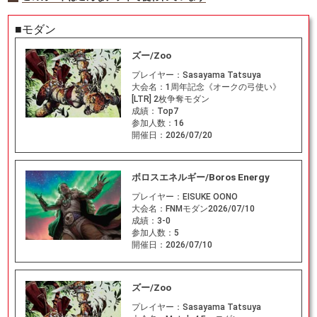
■モダン
ズー/Zoo
プレイヤー：
Sasayama Tatsuya
大会名：
1周年記念《オークの弓使い》
[LTR] 2枚争奪モダン
成績：
Top7
参加人数：
16
開催日：
2026/07/20
ボロスエネルギー/Boros Energy
プレイヤー：
EISUKE OONO
大会名：
FNMモダン2026/07/10
成績：
3-0
参加人数：
5
開催日：
2026/07/10
ズー/Zoo
プレイヤー：
Sasayama Tatsuya