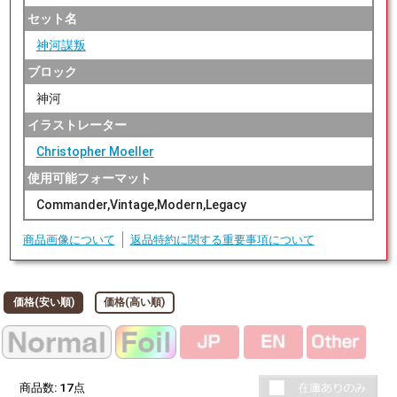
セット名
神河謀叛
ブロック
神河
イラストレーター
Christopher Moeller
使用可能フォーマット
Commander,Vintage,Modern,Legacy
商品画像について
返品特約に関する重要事項について
価格(安い順)
価格(高い順)
商品数:
17
点