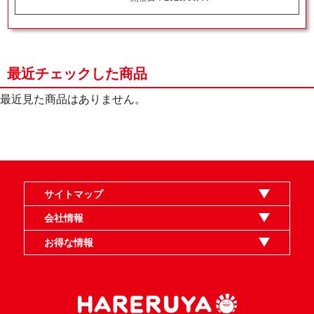
最近チェックした商品
最近見た商品はありません。
サイトマップ
オンラインショップ
買取
記事
選手一覧
デッキ検索
デッキ構築
イベント・大会
店舗のご案内
お問い合わせ
ヘルプ
FAQ
会社情報
利用規約
スタッフ募集
特定商取引法表示
個人情報保護指針
企業情報
お得な情報
晴れる屋X
晴れる屋チャンネル
MTGプロフィールを作ろう
MTG統率者診断アシスタント
「イベント開催の手引き」請求フォーム