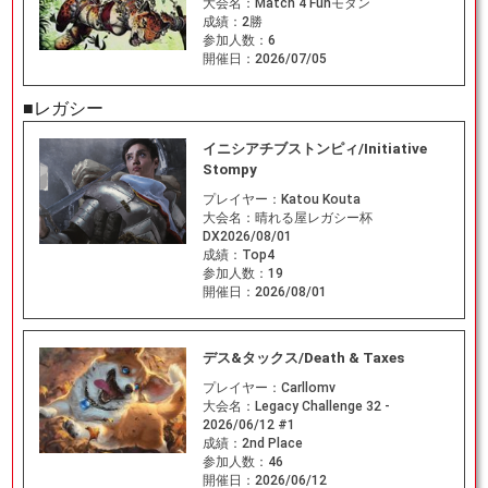
大会名：
Match 4 Funモダン
成績：
2勝
参加人数：
6
開催日：
2026/07/05
■レガシー
イニシアチブストンピィ/Initiative
Stompy
プレイヤー：
Katou Kouta
大会名：
晴れる屋レガシー杯
DX2026/08/01
成績：
Top4
参加人数：
19
開催日：
2026/08/01
デス&タックス/Death & Taxes
プレイヤー：
Carllomv
大会名：
Legacy Challenge 32 -
2026/06/12 #1
成績：
2nd Place
参加人数：
46
開催日：
2026/06/12