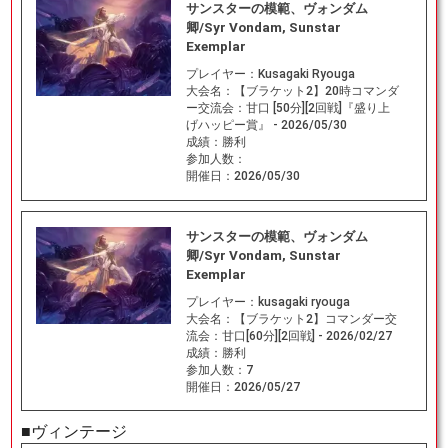
サンスターの模範、ヴォンダム
卿/Syr Vondam, Sunstar
Exemplar
プレイヤー：
Kusagaki Ryouga
大会名：
【ブラケット2】20時コマンダ
ー交流会：甘口 [50分][2回戦]『盛り上
げハッピー賞』 - 2026/05/30
成績：
勝利
参加人数：
開催日：
2026/05/30
サンスターの模範、ヴォンダム
卿/Syr Vondam, Sunstar
Exemplar
プレイヤー：
kusagaki ryouga
大会名：
【ブラケット2】コマンダー交
流会：甘口[60分][2回戦] - 2026/02/27
成績：
勝利
参加人数：
7
開催日：
2026/05/27
■ヴィンテージ