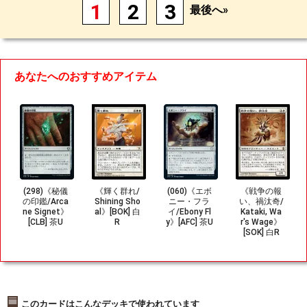
1
2
3
最後へ»
あなたへのおすすめアイテム
(298)《秘儀
《輝く群れ/
(060)《エボ
《戦争の報
の印鑑/Arca
Shining Sho
ニー・フラ
い、禍汰奇/
ne Signet》
al》[BOK] 白
イ/Ebony Fl
Kataki, Wa
[CLB] 茶U
R
y》[AFC] 茶U
r's Wage》
[SOK] 白R
このカードはこんなデッキで使われています