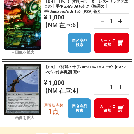
【EN】【Foil】(019)■ボーダーレス■《ラファエ
ロの十手/Raph's Jitte》//《梅澤の十
手/Umezawa's Jitte》[PZA] 茶R
¥ 1,000
+
－
【NM 在庫:6】
同名商品
カートに
検索
追加
【EN】《梅澤の十手/Umezawa's Jitte》[PWシ
ンボル付き再版] 茶R
¥ 1,000
+
－
【NM 在庫:4】
週間販売数
同名商品
カートに
1点
検索
追加