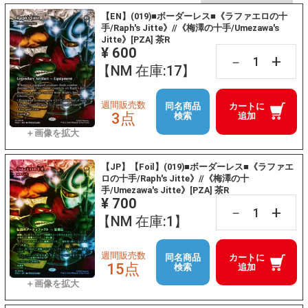
【EN】(019)■ボーダーレス■《ラファエロの十
手/Raph's Jitte》//《梅澤の十手/Umezawa's
Jitte》[PZA] 茶R
¥ 600
+
－
【NM 在庫:17】
週間販売数
同名商品
カートに
3点
検索
追加
【JP】【Foil】(019)■ボーダーレス■《ラファエ
ロの十手/Raph's Jitte》//《梅澤の十
手/Umezawa's Jitte》[PZA] 茶R
¥ 700
+
－
【NM 在庫:1】
週間販売数
同名商品
カートに
15点
検索
追加