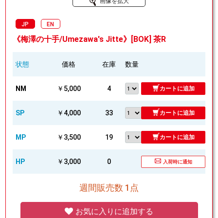
画像を拡大
JP
EN
《梅澤の十手/Umezawa's Jitte》[BOK] 茶R
状態
価格
在庫
数量
NM
￥5,000
4
カートに追加
SP
￥4,000
33
カートに追加
MP
￥3,500
19
カートに追加
HP
￥3,000
0
入荷時に通知
週間販売数 1点
お気に入りに追加する