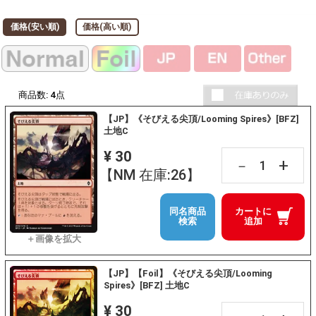
価格(安い順)
価格(高い順)
商品数:
4
点
【JP】《そびえる尖頂/Looming Spires》[BFZ]
土地C
¥ 30
+
－
【NM 在庫:26】
同名商品
カートに
検索
追加
【JP】【Foil】《そびえる尖頂/Looming
Spires》[BFZ] 土地C
¥ 30