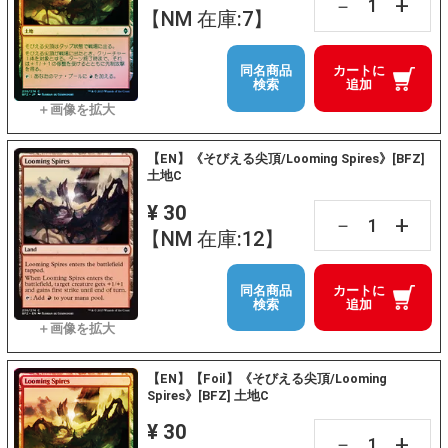
+
－
【NM 在庫:7】
同名商品
カートに
検索
追加
【EN】《そびえる尖頂/Looming Spires》[BFZ]
土地C
¥ 30
+
－
【NM 在庫:12】
同名商品
カートに
検索
追加
【EN】【Foil】《そびえる尖頂/Looming
Spires》[BFZ] 土地C
¥ 30
+
－