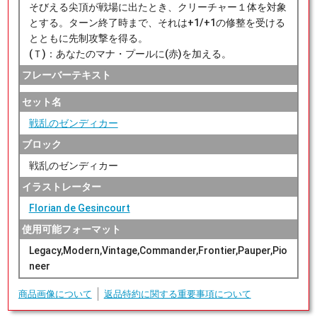
そびえる尖頂が戦場に出たとき、クリーチャー１体を対象
とする。ターン終了時まで、それは+1/+1の修整を受ける
とともに先制攻撃を得る。
(Ｔ)：あなたのマナ・プールに(赤)を加える。
フレーバーテキスト
セット名
戦乱のゼンディカー
ブロック
戦乱のゼンディカー
イラストレーター
Florian de Gesincourt
使用可能フォーマット
Legacy,Modern,Vintage,Commander,Frontier,Pauper,Pio
neer
商品画像について
返品特約に関する重要事項について