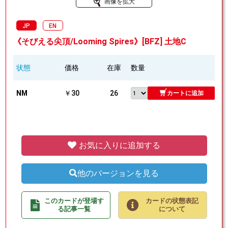
画像を拡大
JP
EN
《そびえる尖頂/Looming Spires》[BFZ] 土地C
状態
価格
在庫
数量
NM
￥30
26
カートに追加
お気に入りに追加する
他のバージョンを見る
このカードが登場す
カードの状態表記
る記事一覧
について