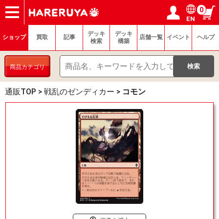
0
EN
ショップ
買取
記事
デッキ検索
デッキ構築
選手一覧
店舗一覧
イベント
ヘルプ
お問い合わせ
ログイン／会員登録
マイページ
デッキ
デッキ
ショップ
買取
記事
店舗一覧
イベント
ヘルプ
検索
構築
商品カテゴリ
通販TOP
>
戦乱のゼンディカー
>
コモン