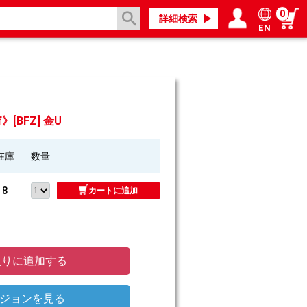
0
詳細検索
EN
ログイン／会員登録
マイページ
》[BFZ] 金U
在庫
数量
8
カートに追加
りに追加する
ジョンを見る