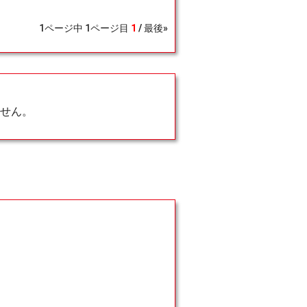
1
ページ中
1
ページ目
1
最後»
せん。