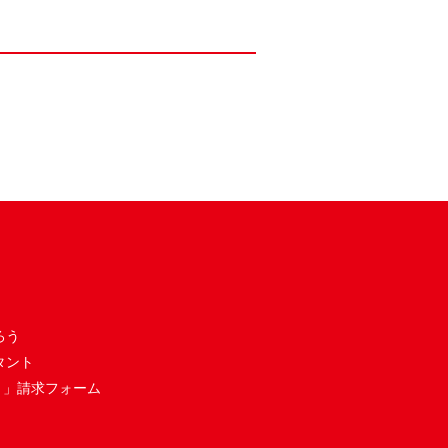
ろう
タント
き」請求フォーム