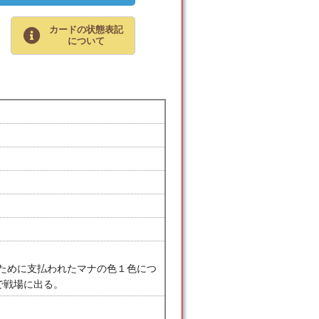
カードの状態表記
について
るために支払われたマナの色１色につ
で戦場に出る。