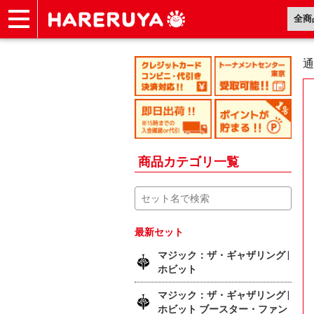
ショップ
買取
記事
デッキ検索
デッキ構築
選手一覧
店舗一覧
イベント
ヘルプ
お問い合わせ
通
商品カテゴリ一覧