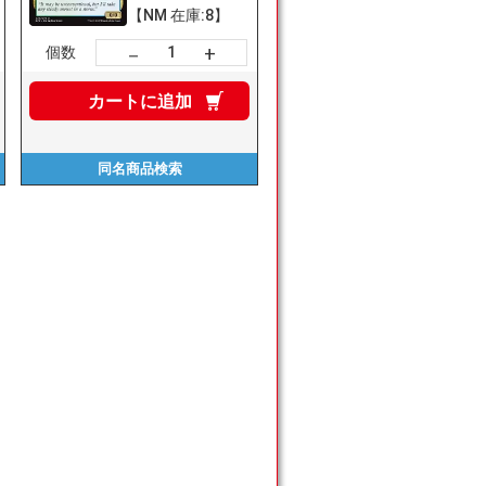
【NM 在庫:8】
+
－
個数
カートに
追加
同名商品
検索