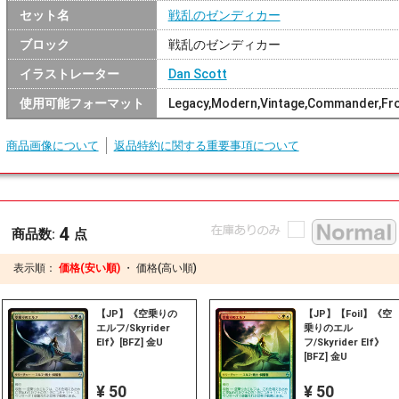
セット名
戦乱のゼンディカー
ブロック
戦乱のゼンディカー
イラストレーター
Dan Scott
使用可能フォーマット
Legacy,Modern,Vintage,Commander,Fro
商品画像について
返品特約に関する重要事項について
4
商品数:
点
表示順：
価格(安い順)
・
価格(高い順)
【JP】《空乗りの
【JP】【Foil】《空
エルフ/Skyrider
乗りのエル
Elf》[BFZ] 金U
フ/Skyrider Elf》
[BFZ] 金U
¥ 50
¥ 50