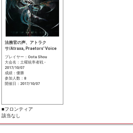
法務官の声、アトラク
サ/Atraxa, Praetors' Voice
プレイヤー：
Oota Shou
大会名：
土曜統率者戦 -
2017/10/07
成績：
優勝
参加人数：
8
開催日：
2017/10/07
■フロンティア
該当なし