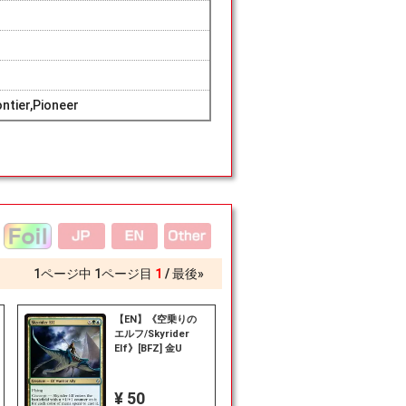
ntier,Pioneer
1
ページ中
1
ページ目
1
最後»
【EN】《空乗りの
エルフ/Skyrider
Elf》[BFZ] 金U
¥ 50