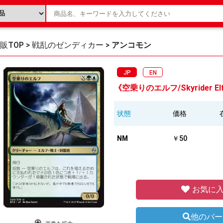
販TOP
>
戦乱のゼンディカー
>
アンコモン
JP
EN
《空乗りのエルフ/Skyrider Elf
状態
価格
NM
￥50
お気に入
他のバー