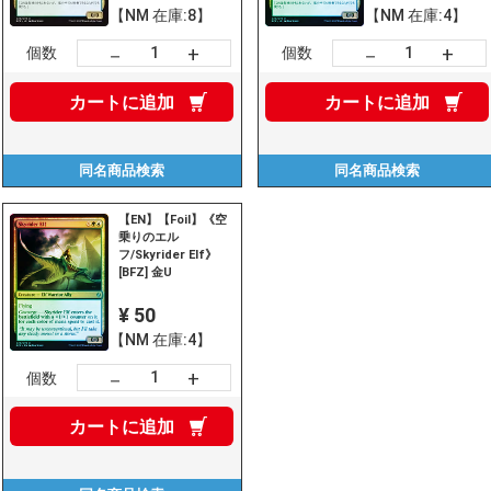
【NM 在庫:8】
【NM 在庫:4】
+
+
－
－
個数
個数
カートに
追加
カートに
追加
同名商品
検索
同名商品
検索
【EN】【Foil】《空
乗りのエル
フ/Skyrider Elf》
[BFZ] 金U
¥ 50
【NM 在庫:4】
+
－
個数
カートに
追加