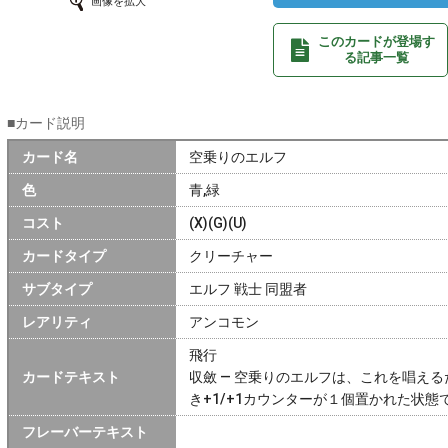
画像を拡大
このカードが登場す
る記事一覧
■カード説明
カード名
空乗りのエルフ
色
青,緑
コスト
(X)(G)(U)
カードタイプ
クリーチャー
サブタイプ
エルフ 戦士 同盟者
レアリティ
アンコモン
飛行
カードテキスト
収斂 ― 空乗りのエルフは、これを唱え
き+1/+1カウンターが１個置かれた状態
フレーバーテキスト