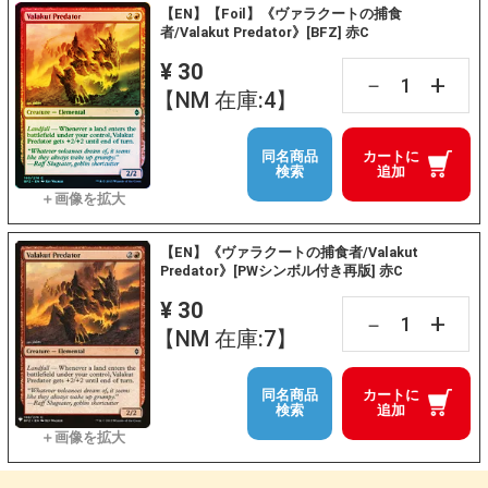
【EN】【Foil】《ヴァラクートの捕食
者/Valakut Predator》[BFZ] 赤C
¥ 30
+
－
【NM 在庫:4】
同名商品
カートに
検索
追加
【EN】《ヴァラクートの捕食者/Valakut
Predator》[PWシンボル付き再版] 赤C
¥ 30
+
－
【NM 在庫:7】
同名商品
カートに
検索
追加