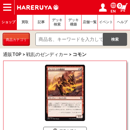
0
EN
ショップ
買取
記事
デッキ検索
デッキ構築
選手一覧
店舗一覧
イベント
ヘルプ
お問い合わせ
ログイン／会員登録
マイページ
デッキ
デッキ
ショップ
買取
記事
店舗一覧
イベント
ヘルプ
検索
構築
商品カテゴリ
通販TOP
>
戦乱のゼンディカー
>
コモン