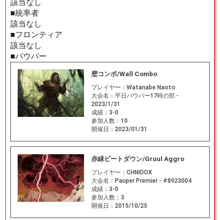
該当なし
■統率者
該当なし
■フロンティア
該当なし
■パウパー
壁コンボ/Wall Combo
プレイヤー：
Watanabe Naoto
大会名：
平日パウパー17時の部 -
2023/1/31
成績：
3-0
参加人数：
10
開催日：
2023/01/31
赤緑ビートダウン/Gruul Aggro
プレイヤー：
CHNIDOX
大会名：
Pauper Premier - #8923004
成績：
3-0
参加人数：
3
開催日：
2015/10/25