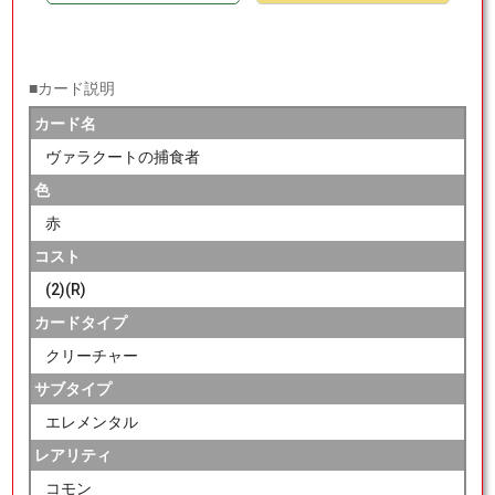
■カード説明
カード名
ヴァラクートの捕食者
色
赤
コスト
(2)(R)
カードタイプ
クリーチャー
サブタイプ
エレメンタル
レアリティ
コモン