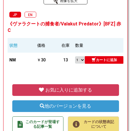
画像を拡大
JP
EN
《ヴァラクートの捕食者/Valakut Predator》[BFZ] 赤
C
状態
価格
在庫
数量
NM
￥30
13
カートに追加
お気に入りに追加する
他のバージョンを見る
このカードが登場す
カードの状態表記
る記事一覧
について