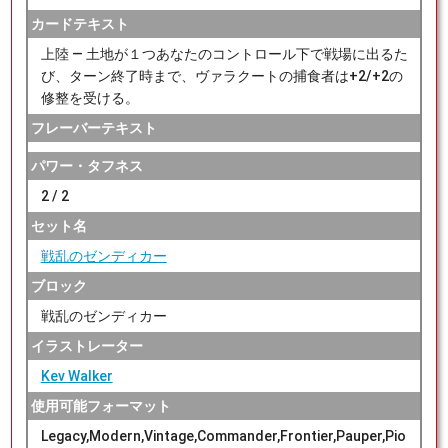
カードテキスト
上陸 ― 土地が１つあなたのコントロール下で戦場に出るた
び、ターン終了時まで、ヴァラクートの捕食者は+2/+2の
修整を受ける。
フレーバーテキスト
パワー・タフネス
2 / 2
セット名
戦乱のゼンディカー
ブロック
戦乱のゼンディカー
イラストレーター
Kev Walker
使用可能フォーマット
Legacy,Modern,Vintage,Commander,Frontier,Pauper,Pio