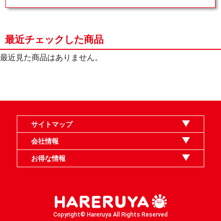
最近チェックした商品
最近見た商品はありません。
サイトマップ
オンラインショップ
買取
記事
選手一覧
デッキ検索
デッキ構築
イベント・大会
店舗のご案内
お問い合わせ
ヘルプ
FAQ
会社情報
利用規約
スタッフ募集
特定商取引法表示
個人情報保護指針
企業情報
お得な情報
晴れる屋X
晴れる屋チャンネル
MTGプロフィールを作ろう
MTG統率者診断アシスタント
「イベント開催の手引き」請求フォーム
Copyright© Hareruya All Rights Reserved