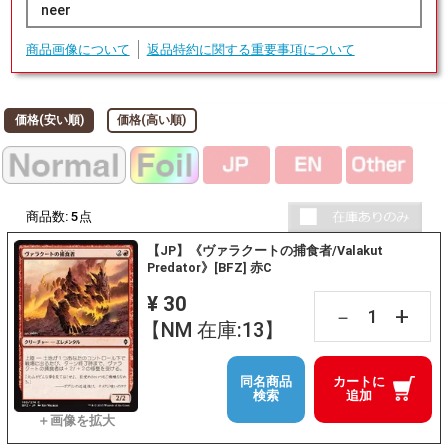
neer
商品画像について
返品特約に関する重要事項について
価格(安い順)
価格(高い順)
商品数:
5
点
【JP】《ヴァラクートの捕食者/Valakut
Predator》[BFZ] 赤C
¥ 30
+
－
【NM 在庫:13】
同名商品
カートに
検索
追加