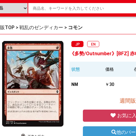
販TOP
>
戦乱のゼンディカー
>
コモン
JP
EN
《多勢/Outnumber》[BFZ] 赤
状態
価格
NM
￥30
週間販
お気に入
他のバー