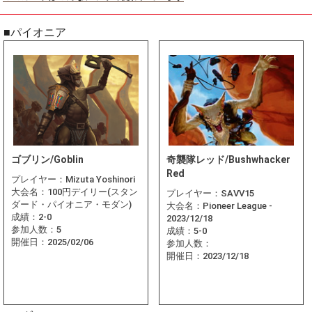
■パイオニア
ゴブリン/Goblin
奇襲隊レッド/Bushwhacker
Red
プレイヤー：
Mizuta Yoshinori
大会名：
100円デイリー(スタン
プレイヤー：
SAVV15
ダード・パイオニア・モダン)
大会名：
Pioneer League -
成績：
2-0
2023/12/18
参加人数：
5
成績：
5-0
開催日：
2025/02/06
参加人数：
開催日：
2023/12/18