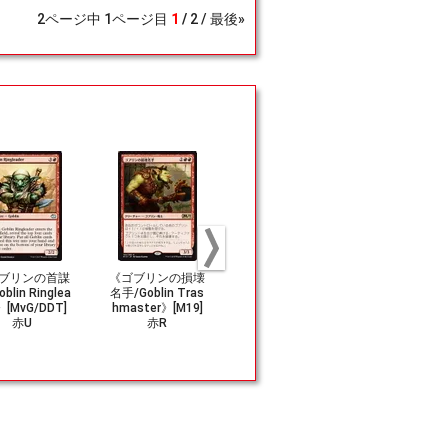
2
ページ中
1
ページ目
1
2
最後»
ブリンの首謀
《ゴブリンの損壊
(204)《群衆の親
《ゴブリン
blin Ringlea
名手/Goblin Tras
分、クレンコ/Kre
人/Goblin L
》[MvG/DDT]
hmaster》[M19]
nko, Mob Boss》
t》[LGN] 
赤U
赤R
[FDN] 赤R