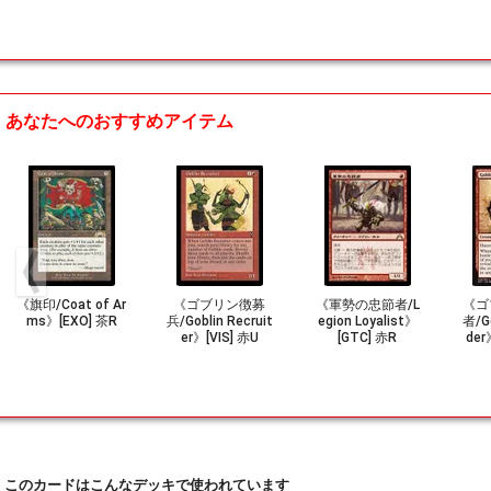
あなたへのおすすめアイテム
《旗印/Coat of Ar
《ゴブリン徴募
《軍勢の忠節者/L
《ゴ
ms》[EXO] 茶R
兵/Goblin Recruit
egion Loyalist》
者/Go
er》[VIS] 赤U
[GTC] 赤R
der
このカードはこんなデッキで使われています