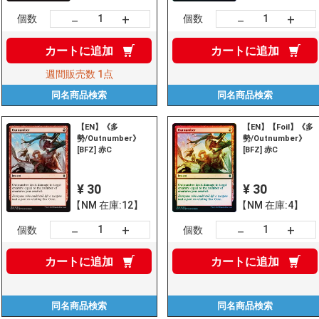
+
+
－
－
個数
個数
カートに
追加
カートに
追加
週間販売数
1点
同名商品
検索
同名商品
検索
【EN】《多
【EN】【Foil】《多
勢/Outnumber》
勢/Outnumber》
[BFZ] 赤C
[BFZ] 赤C
¥ 30
¥ 30
【NM 在庫:12】
【NM 在庫:4】
+
+
－
－
個数
個数
カートに
追加
カートに
追加
同名商品
検索
同名商品
検索