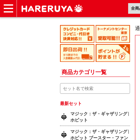
ショップ
買取
記事
デッキ検索
デッキ構築
選手一覧
店舗一覧
イベント
ヘルプ
お問い合わせ
通
商品カテゴリ一覧