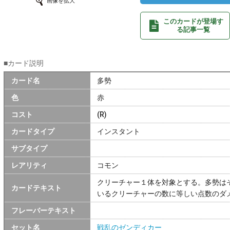
画像を拡大
このカードが登場す
る記事一覧
■カード説明
カード名
多勢
色
赤
コスト
(R)
カードタイプ
インスタント
サブタイプ
レアリティ
コモン
クリーチャー１体を対象とする。多勢は
カードテキスト
いるクリーチャーの数に等しい点数のダ
フレーバーテキスト
セット名
戦乱のゼンディカー