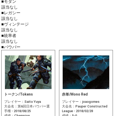
■モダン
該当なし
■レガシー
該当なし
■ヴィンテージ
該当なし
■統率者
該当なし
■パウパー
トークン/Tokens
赤単/Mono Red
プレイヤー：
Saito Yuya
プレイヤー：
joaogomes
大会名：
第6回日本パウパー選
大会名：
Pauper Constructed
手権 - 2018/08/25
League - 2018/02/28
成績：
Champion
成績：
5-0