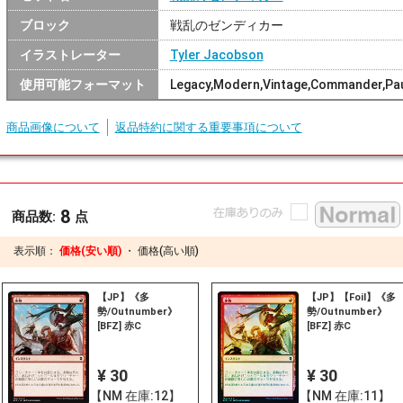
ブロック
戦乱のゼンディカー
イラストレーター
Tyler Jacobson
使用可能フォーマット
Legacy,Modern,Vintage,Commander,Pau
商品画像について
返品特約に関する重要事項について
8
商品数:
点
表示順：
価格(安い順)
・
価格(高い順)
【JP】《多
【JP】【Foil】《多
勢/Outnumber》
勢/Outnumber》
[BFZ] 赤C
[BFZ] 赤C
¥ 30
¥ 30
【NM 在庫:12】
【NM 在庫:11】