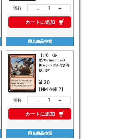
+
－
個数
カートに
追加
同名商品
検索
【EN】《多
勢/Outnumber》
[PWシンボル付き再
版] 赤C
¥ 30
【NM 在庫:7】
+
－
個数
カートに
追加
同名商品
検索