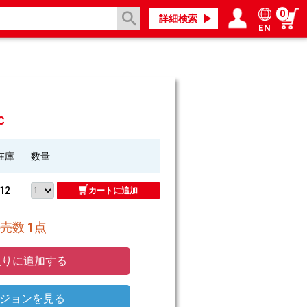
0
詳細検索
EN
ログイン／会員登録
マイページ
C
在庫
数量
12
カートに追加
売数 1点
りに追加する
ジョンを見る