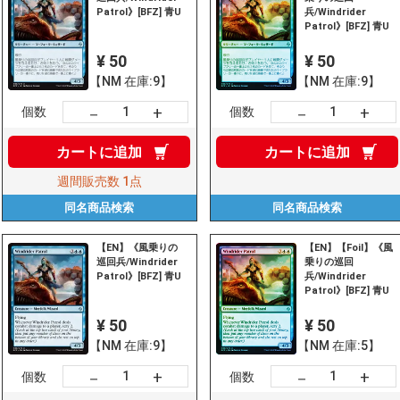
Patrol》[BFZ] 青U
兵/Windrider
Patrol》[BFZ] 青U
¥ 50
¥ 50
【NM 在庫:9】
【NM 在庫:9】
+
+
－
－
個数
個数
カートに
追加
カートに
追加
週間販売数
1点
同名商品
検索
同名商品
検索
【EN】《風乗りの
【EN】【Foil】《風
巡回兵/Windrider
乗りの巡回
Patrol》[BFZ] 青U
兵/Windrider
Patrol》[BFZ] 青U
¥ 50
¥ 50
【NM 在庫:9】
【NM 在庫:5】
+
+
－
－
個数
個数