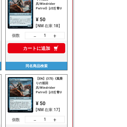
兵/Windrider
Patrol》[J22] 青U
¥ 50
【NM 在庫:18】
+
－
個数
カートに
追加
同名商品
検索
【EN】(373)《風乗
りの巡回
兵/Windrider
Patrol》[J22] 青U
¥ 50
【NM 在庫:17】
+
－
個数