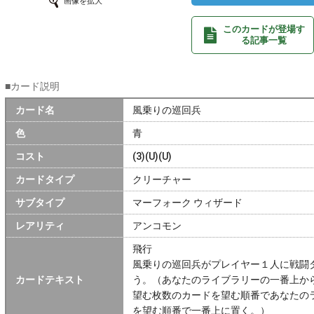
画像を拡大
このカードが登場す
る記事一覧
■カード説明
カード名
風乗りの巡回兵
色
青
コスト
(3)(U)(U)
カードタイプ
クリーチャー
サブタイプ
マーフォーク ウィザード
レアリティ
アンコモン
飛行
風乗りの巡回兵がプレイヤー１人に戦闘
カードテキスト
う。（あなたのライブラリーの一番上か
望む枚数のカードを望む順番であなたの
を望む順番で一番上に置く。）