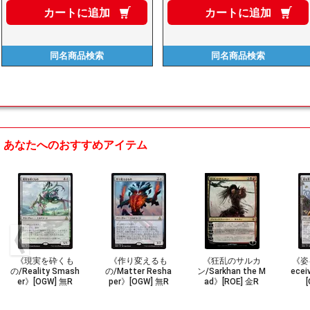
カートに
追加
カートに
追加
同名商品
検索
同名商品
検索
あなたへのおすすめアイテム
《現実を砕くも
《作り変えるも
《狂乱のサルカ
《姿
の/Reality Smash
の/Matter Resha
ン/Sarkhan the M
ecei
er》[OGW] 無R
per》[OGW] 無R
ad》[ROE] 金R