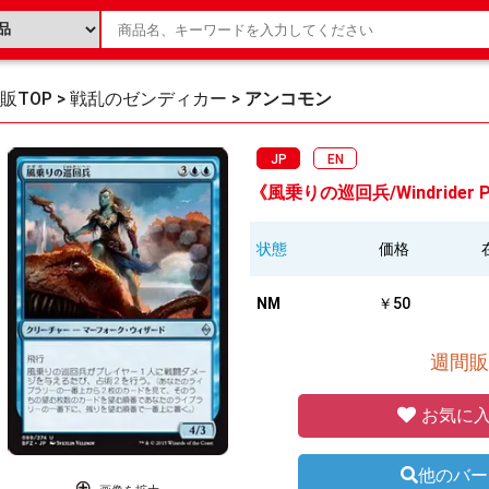
販TOP
>
戦乱のゼンディカー
>
アンコモン
JP
EN
《風乗りの巡回兵/Windrider Pa
状態
価格
NM
￥50
週間販
お気に入
他のバー