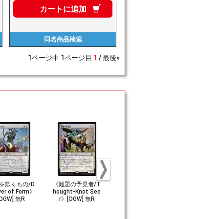
カートに
追加
同名商品
検索
1
ページ中
1
ページ目
1
最後»
を欺くもの/D
《難題の予見者/T
《エルドラージの
《エルドラ
ver of Form》
hought-Knot See
ミミック/Eldrazi
寸借者/Eldraz
[OGW] 無R
r》[OGW] 無R
Mimic》[OGW] 無
ligator》[O
R
R