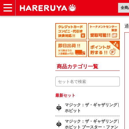
ショップ
買取
記事
デッキ検索
デッキ構築
選手一覧
店舗一覧
イベント
ヘルプ
お問い合わせ
通
商品カテゴリ一覧