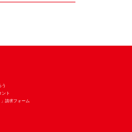
ろう
タント
き」請求フォーム