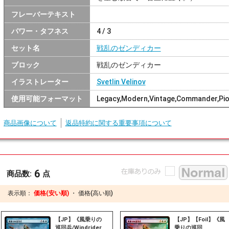
フレーバーテキスト
パワー・タフネス
4 / 3
セット名
戦乱のゼンディカー
ブロック
戦乱のゼンディカー
イラストレーター
Svetlin Velinov
使用可能フォーマット
Legacy,Modern,Vintage,Commander,Pi
商品画像について
返品特約に関する重要事項について
6
商品数:
点
表示順：
価格(安い順)
・
価格(高い順)
【JP】《風乗りの
【JP】【Foil】《風
巡回兵/Windrider
乗りの巡回