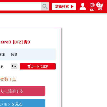
0
詳細検索
EN
ログイン／会員登録
マイページ
trol》[BFZ] 青U
在庫
数量
9
カートに追加
売数 1点
りに追加する
ジョンを見る