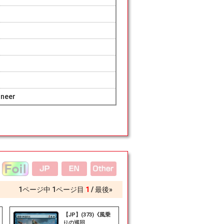
oneer
1
ページ中
1
ページ目
1
最後»
【JP】(373)《風乗
りの巡回