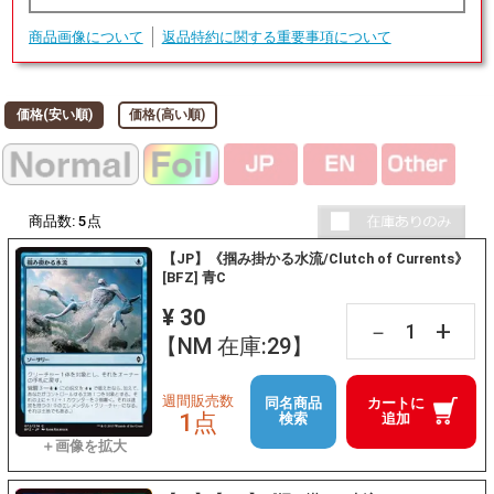
商品画像について
返品特約に関する重要事項について
価格(安い順)
価格(高い順)
商品数:
5
点
【JP】《掴み掛かる水流/Clutch of Currents》
[BFZ] 青C
¥ 30
+
－
【NM 在庫:29】
週間販売数
同名商品
カートに
1点
検索
追加