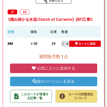
画像を拡大
JP
EN
《掴み掛かる水流/Clutch of Currents》[BFZ] 青C
状態
価格
在庫
数量
NM
￥30
29
カートに追加
週間販売数 1点
お気に入りに追加する
他のバージョンを見る
このカードが登場す
カードの状態表記
る記事一覧
について