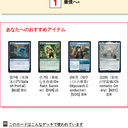
1
最後へ»
あなたへのおすすめアイテム
(074)《水飛
(175)《果敢
(067)《飛空
(228)《彩色
沫の門/Spla
な生存者/De
バスの車掌/
の宇宙儀/Ch
sh Portal》
fiant Surviv
Skycoach C
romatic Orr
[BLB] 青U
or》[DSK] 緑
onductor》
ery》[M21]
U
[SOS] 青R
茶R
このカードはこんなデッキで使われています