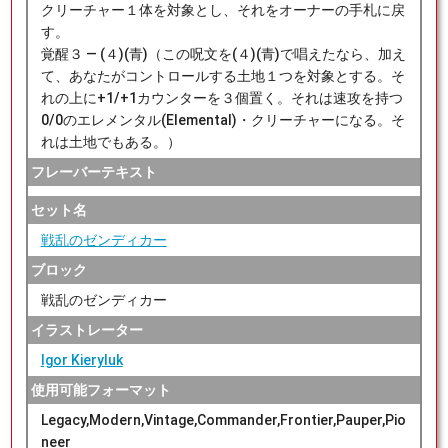
クリーチャー１体を対象とし、それをオーナーの手札に戻
す。
覚醒３ ― (４)(青)（この呪文を(４)(青)で唱えたなら、加え
て、あなたがコントロールする土地１つを対象とする。そ
れの上に+1/+1カウンターを３個置く。それは速攻を持つ
0/0のエレメンタル(Elemental)・クリーチャーになる。そ
れは土地でもある。）
フレーバーテキスト
セット名
戦乱のゼンディカー
ブロック
戦乱のゼンディカー
イラストレーター
Igor Kieryluk
使用可能フォーマット
Legacy,Modern,Vintage,Commander,Frontier,Pauper,Pio
neer