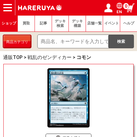
0
EN
ショップ
買取
記事
デッキ検索
デッキ構築
選手一覧
店舗一覧
イベント
ヘルプ
お問い合わせ
ログイン／会員登録
マイページ
デッキ
デッキ
ショップ
買取
記事
店舗一覧
イベント
ヘルプ
検索
構築
商品カテゴリ
通販TOP
>
戦乱のゼンディカー
>
コモン