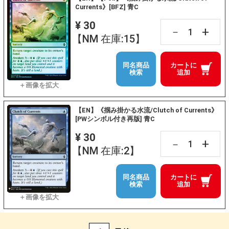
Currents》[BFZ] 青C
¥ 30
+
－
【NM 在庫:15】
同名商品
カートに
検索
追加
【EN】《掴み掛かる水流/Clutch of Currents》
[PWシンボル付き再版] 青C
¥ 30
+
－
【NM 在庫:2】
同名商品
カートに
検索
追加