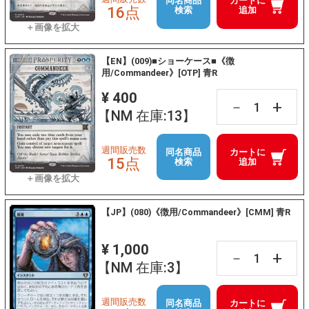
同名商品
カートに
16点
検索
追加
【EN】(009)■ショーケース■《徴
用/Commandeer》[OTP] 青R
¥ 400
+
－
【NM 在庫:13】
週間販売数
同名商品
カートに
15点
検索
追加
【JP】(080)《徴用/Commandeer》[CMM] 青R
¥ 1,000
+
－
【NM 在庫:3】
週間販売数
同名商品
カートに