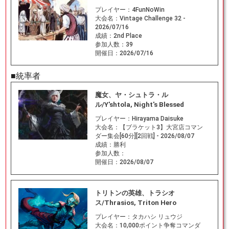
プレイヤー：
4FunNoWin
大会名：
Vintage Challenge 32 -
2026/07/16
成績：
2nd Place
参加人数：
39
開催日：
2026/07/16
■統率者
魔女、ヤ・シュトラ・ル
ル/Y'shtola, Night's Blessed
プレイヤー：
Hirayama Daisuke
大会名：
【ブラケット3】大宮店コマン
ダー集会[60分][2回戦] - 2026/08/07
成績：
勝利
参加人数：
開催日：
2026/08/07
トリトンの英雄、トラシオ
ス/Thrasios, Triton Hero
プレイヤー：
タカハシ リュウジ
大会名：
10,000ポイント争奪コマンダ