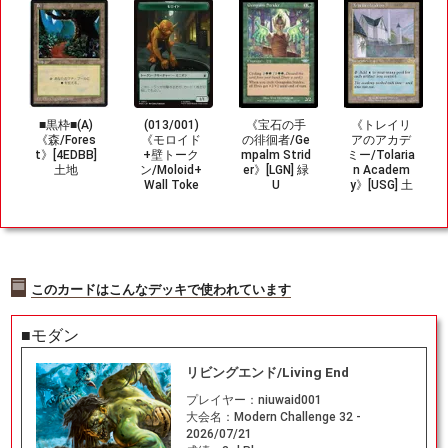
■黒枠■(A)
(013/001)
《宝石の手
《トレイリ
《森/Fores
《モロイド
の徘徊者/Ge
アのアカデ
t》[4EDBB]
+壁トーク
mpalm Strid
ミー/Tolaria
土地
ン/Moloid+
er》[LGN] 緑
n Academ
Wall Toke
U
y》[USG] 土
n》[MSH]
地R
緑/無
このカードはこんなデッキで使われています
■モダン
リビングエンド/Living End
プレイヤー：
niuwaid001
大会名：
Modern Challenge 32 -
2026/07/21