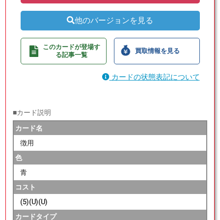
他のバージョンを見る
このカードが登場す
買取情報を見る
る記事一覧
カードの状態表記について
■カード説明
カード名
徴用
色
青
コスト
(5)(U)(U)
カードタイプ