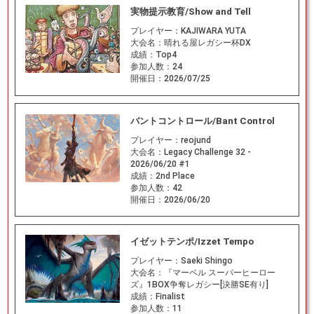
実物提示教育/Show and Tell
プレイヤー：
KAJIWARA YUTA
大会名：
晴れる屋レガシー杯DX
成績：
Top4
参加人数：
24
開催日：
2026/07/25
バントコントロール/Bant Control
プレイヤー：
reojund
大会名：
Legacy Challenge 32 -
2026/06/20 #1
成績：
2nd Place
参加人数：
42
開催日：
2026/06/20
イゼットテンポ/Izzet Tempo
プレイヤー：
Saeki Shingo
大会名：
『マーベル スーパーヒーロー
ズ』1BOX争奪レガシー[決勝SE有り]
成績：
Finalist
参加人数：
11