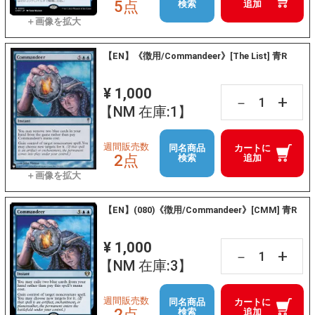
5点
検索
追加
【EN】《徴用/Commandeer》[The List] 青R
¥ 1,000
+
－
【NM 在庫:1】
週間販売数
同名商品
カートに
2点
検索
追加
【EN】(080)《徴用/Commandeer》[CMM] 青R
¥ 1,000
+
－
【NM 在庫:3】
週間販売数
同名商品
カートに
2点
検索
追加