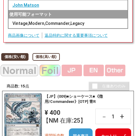
John Matson
使用可能フォーマット
Vintage,Modern,Commander,Legacy
商品画像について
返品特約に関する重要事項について
価格(安い順)
価格(高い順)
商品数:
15
点
【JP】(009)■ショーケース■《徴
用/Commandeer》[OTP] 青R
¥ 400
+
－
【NM 在庫:25】
週間販売数