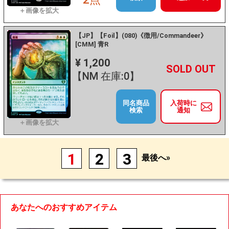
【JP】【Foil】(080)《徴用/Commandeer》
[CMM] 青R
¥ 1,200
+
－
【NM 在庫:0】
同名商品
入荷時に
検索
通知
1
2
3
最後へ»
あなたへのおすすめアイテム