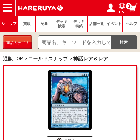
0
EN
ショップ
買取
記事
デッキ検索
デッキ構築
選手一覧
店舗一覧
イベント
ヘルプ
お問い合わせ
ログイン／会員登録
マイページ
デッキ
デッキ
ショップ
買取
記事
店舗一覧
イベント
ヘルプ
検索
構築
商品カテゴリ
通販TOP
>
コールドスナップ
>
神話レア＆レア