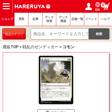
0
EN
ショップ
買取
記事
デッキ検索
デッキ構築
選手一覧
店舗一覧
イベント
ヘルプ
お問い合わせ
ログイン／会員登録
マイページ
デッキ
デッキ
ショップ
買取
記事
店舗一覧
イベント
ヘルプ
検索
構築
商品カテゴリ
通販TOP
>
戦乱のゼンディカー
>
コモン