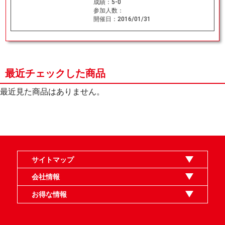
成績：
5-0
参加人数：
開催日：
2016/01/31
最近チェックした商品
最近見た商品はありません。
サイトマップ
オンラインショップ
買取
記事
選手一覧
デッキ検索
デッキ構築
イベント・大会
店舗のご案内
お問い合わせ
ヘルプ
FAQ
会社情報
利用規約
スタッフ募集
特定商取引法表示
個人情報保護指針
企業情報
お得な情報
晴れる屋X
晴れる屋チャンネル
MTGプロフィールを作ろう
MTG統率者診断アシスタント
「イベント開催の手引き」請求フォーム