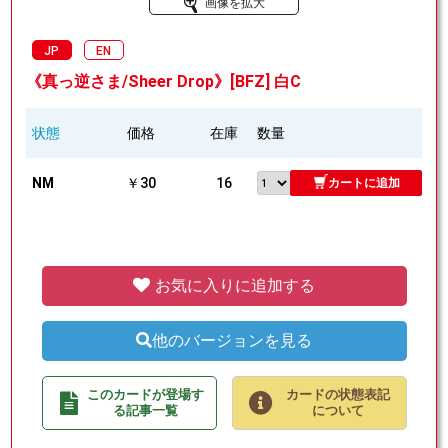
画像を拡大
JP
EN
《真っ逆さま/Sheer Drop》[BFZ] 白C
状態
価格
在庫
数量
NM
￥30
16
カートに追加
お気に入りに追加する
他のバージョンを見る
このカードが登場す
カードの状態表記
る記事一覧
について