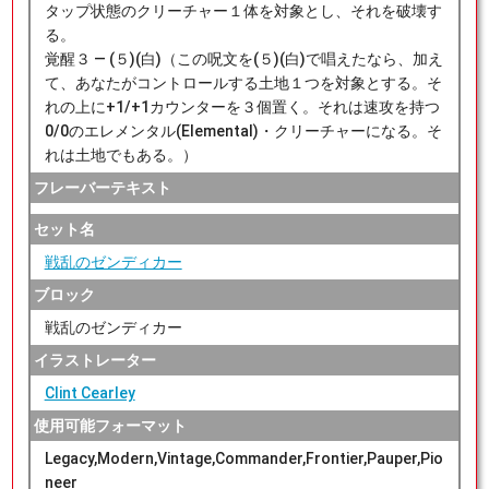
タップ状態のクリーチャー１体を対象とし、それを破壊す
る。
覚醒３ ― (５)(白)（この呪文を(５)(白)で唱えたなら、加え
て、あなたがコントロールする土地１つを対象とする。そ
れの上に+1/+1カウンターを３個置く。それは速攻を持つ
0/0のエレメンタル(Elemental)・クリーチャーになる。そ
れは土地でもある。）
フレーバーテキスト
セット名
戦乱のゼンディカー
ブロック
戦乱のゼンディカー
イラストレーター
Clint Cearley
使用可能フォーマット
Legacy,Modern,Vintage,Commander,Frontier,Pauper,Pio
neer