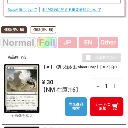
商品画像について
返品特約に関する重要事項について
価格(安い順)
価格(高い順)
商品数:
7
点
【JP】《真っ逆さま/Sheer Drop》[BFZ] 白C
¥ 30
+
－
【NM 在庫:16】
同名商品
カートに
検索
追加