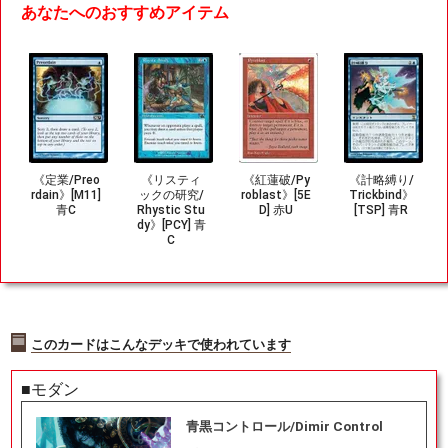
あなたへのおすすめアイテム
《定業/Preo
《リスティ
《紅蓮破/Py
《計略縛り/
rdain》[M11]
ックの研究/
roblast》[5E
Trickbind》
青C
Rhystic Stu
D] 赤U
[TSP] 青R
dy》[PCY] 青
C
このカードはこんなデッキで使われています
■モダン
青黒コントロール/Dimir Control