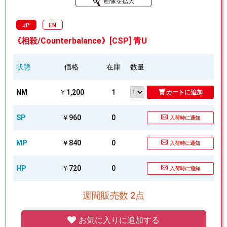
画像を拡大
JP
EN
《相殺/Counterbalance》[CSP] 青U
状態
価格
在庫
数量
NM
￥1,200
1
カートに追加
SP
￥960
0
入荷時に通知
MP
￥840
0
入荷時に通知
HP
￥720
0
入荷時に通知
週間販売数 2点
お気に入りに追加する