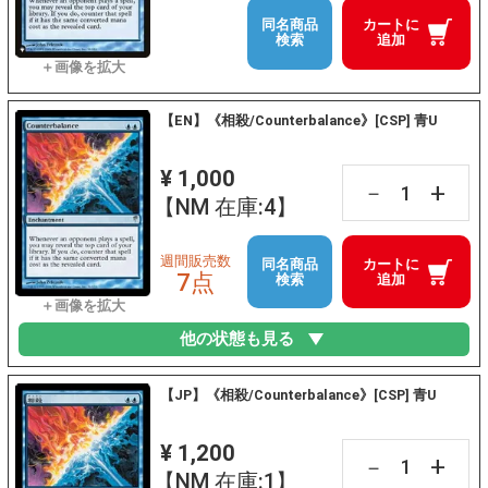
同名商品
カートに
検索
追加
【EN】《相殺/Counterbalance》[CSP] 青U
¥ 1,000
+
－
【NM 在庫:4】
週間販売数
同名商品
カートに
7点
検索
追加
他の状態も見る
【JP】《相殺/Counterbalance》[CSP] 青U
¥ 1,200
+
－
【NM 在庫:1】