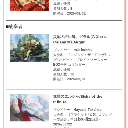
成績：
優勝
参加人数：
8
開催日：
2026/08/02
■統率者
災厄の占い師、グラルブ/Glarb,
Calamity's Augur
プレイヤー：
miki kaishu
大会名：
『マジック：ザ・ギャザリン
グ | ホビット』プレイ・ブースター
BOX争奪 コマンダー
成績：
優勝
参加人数：
10
開催日：
2026/08/01
無限のエルシャ/Elsha of the
Infinite
プレイヤー：
Hayashi Takahiro
大会名：
【ブラケット4＆5】コマンダ
ー交流会：辛口 [50分][2回戦] -
2026/07/22