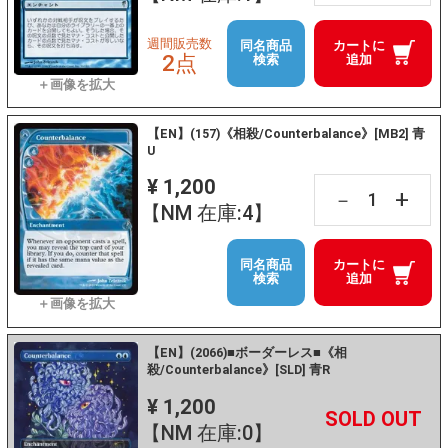
週間販売数
同名商品
カートに
2点
検索
追加
【EN】(157)《相殺/Counterbalance》[MB2] 青
U
¥ 1,200
+
－
【NM 在庫:4】
同名商品
カートに
検索
追加
【EN】(2066)■ボーダーレス■《相
殺/Counterbalance》[SLD] 青R
¥ 1,200
+
－
【NM 在庫:0】