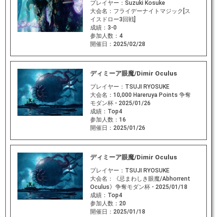
プレイヤー：
Suzuki Kosuke
大会名：
フライデーナイトマジック[ス
イスドロー3回戦]
成績：
3-0
参加人数：
4
開催日：
2025/02/28
ディミーア眼魔/Dimir Oculus
プレイヤー：
TSUJI RYOSUKE
大会名：
10,000 Hareruya Points 争奪
モダン杯 - 2025/01/26
成績：
Top4
参加人数：
16
開催日：
2025/01/26
ディミーア眼魔/Dimir Oculus
プレイヤー：
TSUJI RYOSUKE
大会名：
《忌まわしき眼魔/Abhorrent
Oculus》争奪モダン杯 - 2025/01/18
成績：
Top4
参加人数：
20
開催日：
2025/01/18