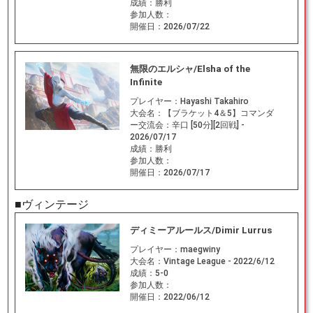
成績：
勝利
参加人数：
開催日：
2026/07/22
無限のエルシャ/Elsha of the
Infinite
プレイヤー：
Hayashi Takahiro
大会名：
【ブラケット4＆5】コマンダ
ー交流会：辛口 [50分][2回戦] -
2026/07/17
成績：
勝利
参加人数：
開催日：
2026/07/17
■ヴィンテージ
ディミーアルールス/Dimir Lurrus
プレイヤー：
maegwiny
大会名：
Vintage League - 2022/6/12
成績：
5-0
参加人数：
開催日：
2022/06/12