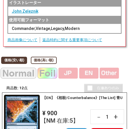
イラストレーター
John Zeleznik
使用可能フォーマット
Commander,Vintage,Legacy,Modern
商品画像について
返品特約に関する重要事項について
価格(安い順)
価格(高い順)
商品数:
12
点
【EN】《相殺/Counterbalance》[The List] 青U
¥ 900
+
－
【NM 在庫:5】