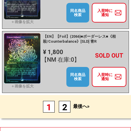
同名商品
入荷時に
検索
通知
【EN】【Foil】(2066)■ボーダーレス■《相
殺/Counterbalance》[SLD] 青R
¥ 1,800
+
－
【NM 在庫:0】
同名商品
入荷時に
検索
通知
1
2
最後へ»