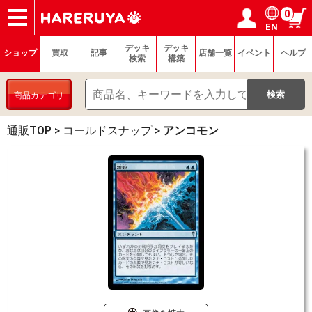
0
EN
ショップ
買取
記事
デッキ検索
デッキ構築
選手一覧
店舗一覧
イベント
ヘルプ
お問い合わせ
ログイン／会員登録
マイページ
デッキ
デッキ
ショップ
買取
記事
店舗一覧
イベント
ヘルプ
検索
構築
商品カテゴリ
通販TOP
>
コールドスナップ
>
アンコモン