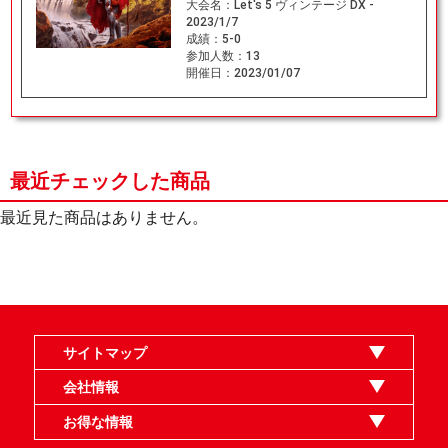
大会名：
Let's 5 ヴィンテージ DX -
2023/1/7
成績：
5-0
参加人数：
13
開催日：
2023/01/07
最近チェックした商品
最近見た商品はありません。
サイトマップ
オンラインショップ
買取
記事
選手一覧
デッキ検索
デッキ構築
イベント・大会
店舗のご案内
お問い合わせ
ヘルプ
FAQ
会社情報
利用規約
スタッフ募集
特定商取引法表示
個人情報保護指針
企業情報
お得な情報