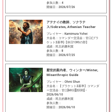
参加人数：
4
開催日：
2026/07/26
アテナイの教師、ソクラテ
ス/Sokrates, Athenian Teacher
プレイヤー：
Kamimura Yohei
大会名：
コマンダー交流会：甘口(ブラ
ケット2基準)【休日13時の部】
成績：
民主的勝利賞
参加人数：
8
開催日：
2026/07/25
厭世的案内者、ウィンター/Winter,
Misanthropic Guide
プレイヤー：
Ohmi Shun
大会名：
【ブラケット2基準】コマンダ
ー交流会：甘口[60分][2回戦] -
2026/06/10
成績：
民主的勝利賞
参加人数：
開催日：
2026/06/10