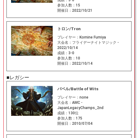
参加人数：
15
開催日：
2022/10/21
トロン/Tron
プレイヤー：
Komine Fumiya
大会名：
フライデーナイトマジック -
2022/10/14
成績：
3-0
参加人数：
10
開催日：
2022/10/14
■レガシー
バベル/Battle of Wits
プレイヤー：
none
大会名：
AMC -
JapanLegacyChamps_2nd
成績：
130位
参加人数：
175
開催日：
2010/07/04