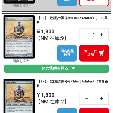
【EN】《沈黙の調停者/Silent Arbiter》[5DN] 茶
R
¥ 1,800
+
－
【NM 在庫:9】
同名商品
カートに
検索
追加
他の状態も見る
【EN】《沈黙の調停者/Silent Arbiter》[CNS] 茶
R
¥ 1,800
+
－
【NM 在庫:2】