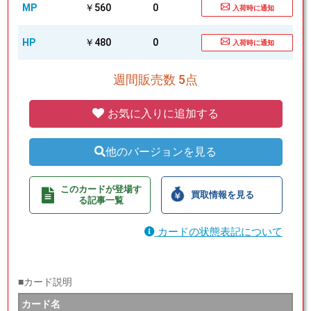
MP
￥560
0
入荷時に通知
HP
￥480
0
入荷時に通知
週間販売数 5点
お気に入りに追加する
他のバージョンを見る
このカードが登場す
買取情報を見る
る記事一覧
カードの状態表記について
■カード説明
カード名