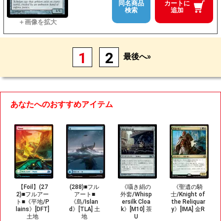
同名商品
カートに
検索
追加
1
2
最後へ»
あなたへのおすすめアイテム
【Foil】(27
(288)■フル
《囁き絹の
《聖遺の騎
2)■フルアー
アート■
外套/Whisp
士/Knight of
ト■《平地/P
《島/Islan
ersilk Cloa
the Reliquar
lains》[DFT]
d》[TLA] 土
k》[M10] 茶
y》[IMA] 金R
土地
地
U