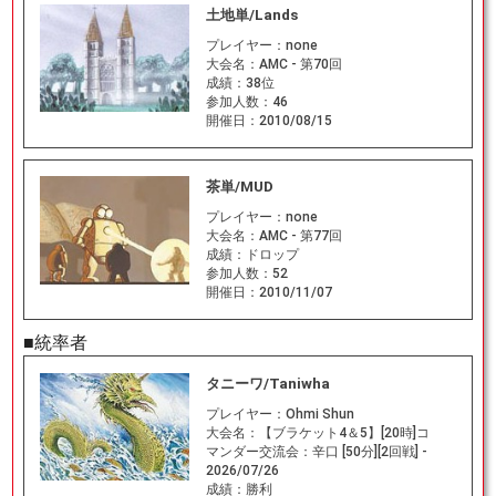
土地単/Lands
プレイヤー：
none
大会名：
AMC - 第70回
成績：
38位
参加人数：
46
開催日：
2010/08/15
茶単/MUD
プレイヤー：
none
大会名：
AMC - 第77回
成績：
ドロップ
参加人数：
52
開催日：
2010/11/07
■統率者
タニーワ/Taniwha
プレイヤー：
Ohmi Shun
大会名：
【ブラケット4＆5】[20時]コ
マンダー交流会：辛口 [50分][2回戦] -
2026/07/26
成績：
勝利