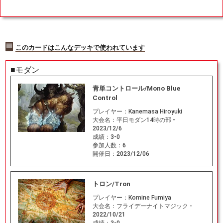
このカードはこんなデッキで使われています
■モダン
青単コントロール/Mono Blue
Control
プレイヤー：
Kanemasa Hiroyuki
大会名：
平日モダン14時の部 -
2023/12/6
成績：
3-0
参加人数：
6
開催日：
2023/12/06
トロン/Tron
プレイヤー：
Komine Fumiya
大会名：
フライデーナイトマジック -
2022/10/21
成績：
3-0