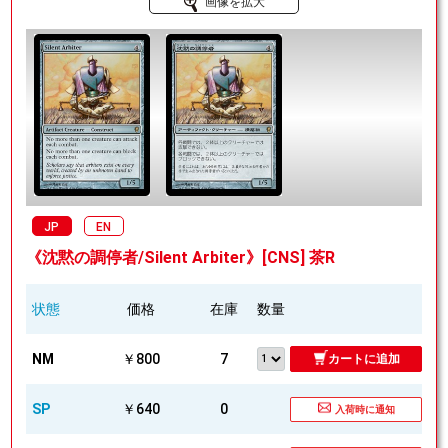
画像を拡大
JP
EN
《沈黙の調停者/Silent Arbiter》[CNS] 茶R
状態
価格
在庫
数量
NM
￥800
7
カートに追加
SP
￥640
0
入荷時に通知