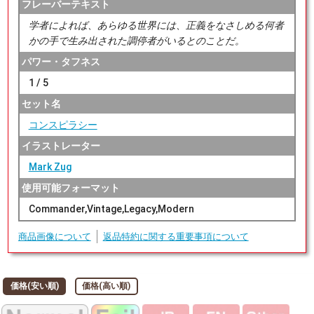
フレーバーテキスト
学者によれば、あらゆる世界には、正義をなさしめる何者
かの手で生み出された調停者がいるとのことだ。
パワー・タフネス
1 / 5
セット名
コンスピラシー
イラストレーター
Mark Zug
使用可能フォーマット
Commander,Vintage,Legacy,Modern
商品画像について
返品特約に関する重要事項について
価格(安い順)
価格(高い順)