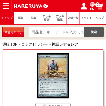
0
EN
ショップ
買取
記事
デッキ検索
デッキ構築
選手一覧
店舗一覧
イベント
ヘルプ
お問い合わせ
ログイン／会員登録
マイページ
デッキ
デッキ
ショップ
買取
記事
店舗一覧
イベント
ヘルプ
検索
構築
商品カテゴリ
通販TOP
>
コンスピラシー
>
神話レア＆レア