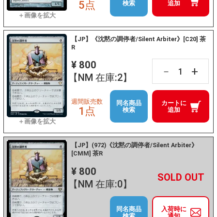
5点
検索
追加
【JP】《沈黙の調停者/Silent Arbiter》[C20] 茶
R
¥ 800
+
－
【NM 在庫:2】
週間販売数
同名商品
カートに
1点
検索
追加
【JP】(972)《沈黙の調停者/Silent Arbiter》
[CMM] 茶R
¥ 800
+
－
【NM 在庫:0】
同名商品
入荷時に
検索
通知