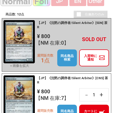
商品数:
12
点
【JP】《沈黙の調停者/Silent Arbiter》[5DN] 茶
R
¥ 800
+
－
【NM 在庫:0】
週間販売数
同名商品
入荷時に
1点
検索
通知
【JP】《沈黙の調停者/Silent Arbiter》[CNS] 茶
R
¥ 800
+
－
【NM 在庫:7】
週間販売数
同名商品
カートに