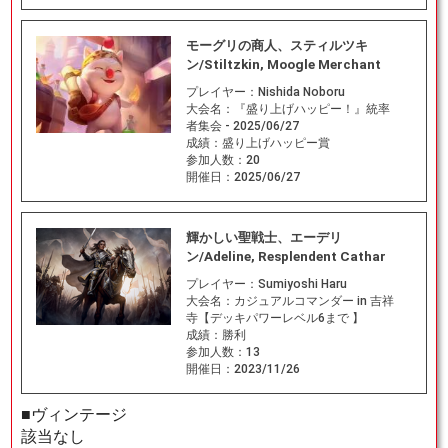
モーグリの商人、スティルツキ
ン/Stiltzkin, Moogle Merchant
プレイヤー：
Nishida Noboru
大会名：
『盛り上げハッピー！』統率
者集会 - 2025/06/27
成績：
盛り上げハッピー賞
参加人数：
20
開催日：
2025/06/27
輝かしい聖戦士、エーデリ
ン/Adeline, Resplendent Cathar
プレイヤー：
Sumiyoshi Haru
大会名：
カジュアルコマンダー in 吉祥
寺【デッキパワーレベル6まで 】
成績：
勝利
参加人数：
13
開催日：
2023/11/26
■ヴィンテージ
該当なし