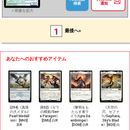
検索
通知
1
最後へ»
あなたへのおすすめアイテム
(294)《真珠
(032)《セラ
《黎明をも
《天空の
の大メダル/
の模範/Serr
たらす者ラ
刃、セファ
Pearl Medall
a Paragon》
イラ/Lyra Da
ラ/Sephara,
ion》[MH3]
[DMU] 白R
wnbringer》
Sky's Blad
茶R
[DOM] 白R
e》[M20] 白
R