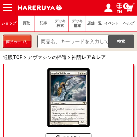
0
EN
ショップ
買取
記事
デッキ検索
デッキ構築
選手一覧
店舗一覧
イベント
ヘルプ
お問い合わせ
ログイン／会員登録
マイページ
デッキ
デッキ
ショップ
買取
記事
店舗一覧
イベント
ヘルプ
検索
構築
商品カテゴリ
通販TOP
>
アヴァシンの帰還
>
神話レア＆レア