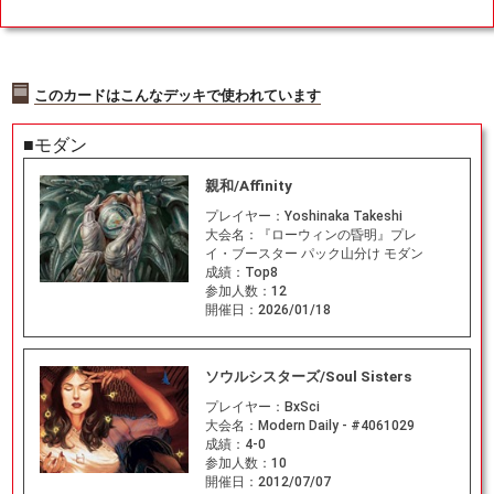
このカードはこんなデッキで使われています
■モダン
親和/Affinity
プレイヤー：
Yoshinaka Takeshi
大会名：
『ローウィンの昏明』プレ
イ・ブースター パック山分け モダン
成績：
Top8
参加人数：
12
開催日：
2026/01/18
ソウルシスターズ/Soul Sisters
プレイヤー：
BxSci
大会名：
Modern Daily - #4061029
成績：
4-0
参加人数：
10
開催日：
2012/07/07