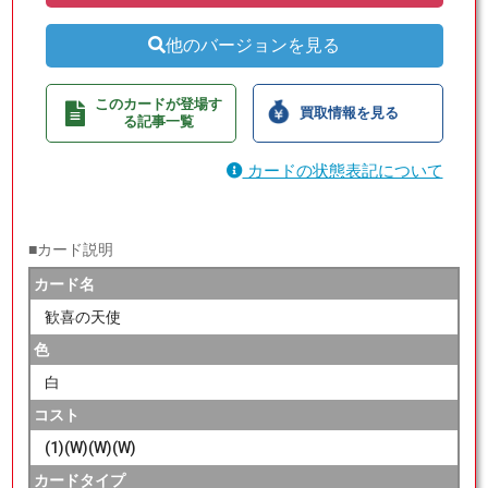
他のバージョンを見る
このカードが登場す
買取情報を見る
る記事一覧
カードの状態表記について
■カード説明
カード名
歓喜の天使
色
白
コスト
(1)(W)(W)(W)
カードタイプ