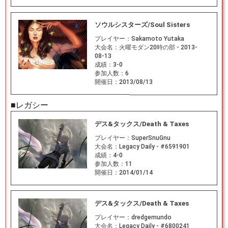
ソウルシスターズ/Soul Sisters
プレイヤー：
Sakamoto Yutaka
大会名：
火曜モダン20時の部 - 2013-
08-13
成績：
3-0
参加人数：
6
開催日：
2013/08/13
■レガシー
デス&タックス/Death & Taxes
プレイヤー：
SuperSnuGnu
大会名：
Legacy Daily - #6591901
成績：
4-0
参加人数：
11
開催日：
2014/01/14
デス&タックス/Death & Taxes
プレイヤー：
dredgemundo
大会名：
Legacy Daily - #6800241