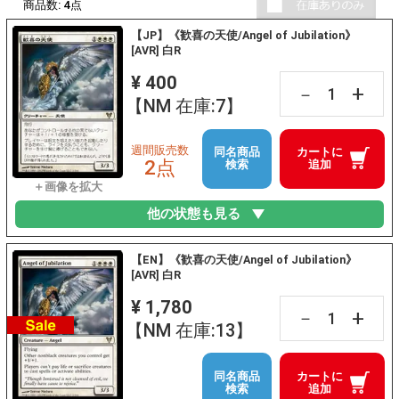
商品数:
4
点
【JP】《歓喜の天使/Angel of Jubilation》
[AVR] 白R
¥ 400
+
－
【NM 在庫:7】
週間販売数
同名商品
カートに
2点
検索
追加
他の状態も見る
【EN】《歓喜の天使/Angel of Jubilation》
[AVR] 白R
¥ 1,780
+
－
【NM 在庫:13】
同名商品
カートに
検索
追加