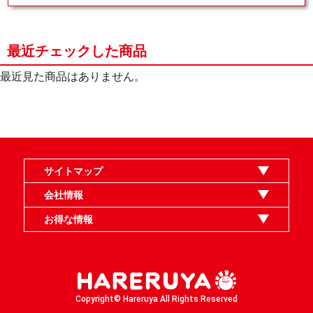
最近チェックした商品
最近見た商品はありません。
サイトマップ
オンラインショップ
買取
記事
選手一覧
デッキ検索
デッキ構築
イベント・大会
店舗のご案内
お問い合わせ
ヘルプ
FAQ
会社情報
利用規約
スタッフ募集
特定商取引法表示
個人情報保護指針
企業情報
お得な情報
晴れる屋X
晴れる屋チャンネル
MTGプロフィールを作ろう
MTG統率者診断アシスタント
「イベント開催の手引き」請求フォーム
Copyright© Hareruya All Rights Reserved