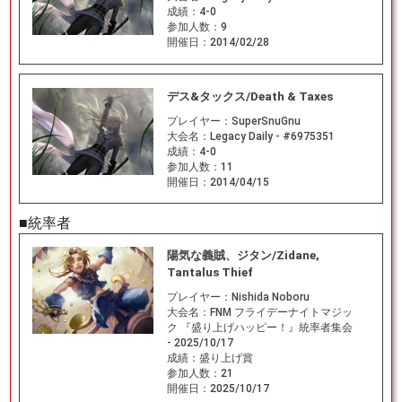
成績：
4-0
参加人数：
9
開催日：
2014/02/28
デス&タックス/Death & Taxes
プレイヤー：
SuperSnuGnu
大会名：
Legacy Daily - #6975351
成績：
4-0
参加人数：
11
開催日：
2014/04/15
■統率者
陽気な義賊、ジタン/Zidane,
Tantalus Thief
プレイヤー：
Nishida Noboru
大会名：
FNM フライデーナイトマジッ
ク 『盛り上げハッピー！』統率者集会
- 2025/10/17
成績：
盛り上げ賞
参加人数：
21
開催日：
2025/10/17