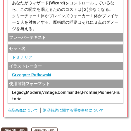
あなたがウィザード(Wizard)をコントロールしているな
ら、この呪文を唱えるためのコストは(２)少なくなる。
クリーチャー１体かプレインズウォーカー１体かプレイヤ
ー１人を対象とする。魔術師の稲妻はそれに３点のダメー
ジを与える。
フレーバーテキスト
セット名
ドミナリア
イラストレーター
Grzegorz Rutkowski
使用可能フォーマット
Legacy,Modern,Vintage,Commander,Frontier,Pioneer,His
toric
商品画像について
返品特約に関する重要事項について
価格(安い順)
価格(高い順)