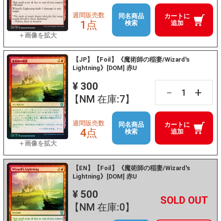
週間販売数
同名商品
カートに
1点
検索
追加
【JP】【Foil】《魔術師の稲妻/Wizard's
Lightning》[DOM] 赤U
¥ 300
+
－
【NM 在庫:7】
週間販売数
同名商品
カートに
4点
検索
追加
【EN】【Foil】《魔術師の稲妻/Wizard's
Lightning》[DOM] 赤U
¥ 500
+
－
【NM 在庫:0】