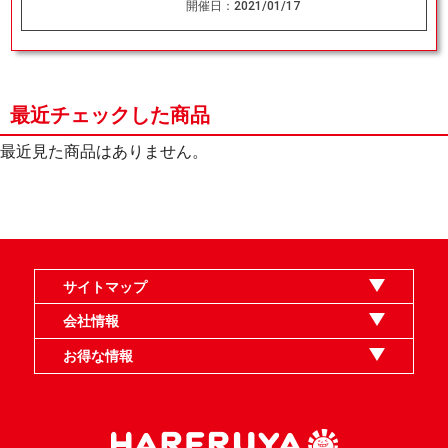
開催日：
2021/01/17
最近チェックした商品
最近見た商品はありません。
サイトマップ
オンラインショップ
買取
記事
選手一覧
デッキ検索
デッキ構築
イベント・大会
店舗のご案内
お問い合わせ
ヘルプ
FAQ
会社情報
利用規約
スタッフ募集
特定商取引法表示
個人情報保護指針
企業情報
お得な情報
晴れる屋X
晴れる屋チャンネル
MTGプロフィールを作ろう
MTG統率者診断アシスタント
「イベント開催の手引き」請求フォーム