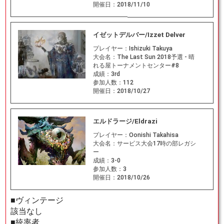
開催日：
2018/11/10
イゼットデルバー/Izzet Delver
プレイヤー：
Ishizuki Takuya
大会名：
The Last Sun 2018予選 - 晴
れる屋トーナメントセンター#8
成績：
3rd
参加人数：
112
開催日：
2018/10/27
エルドラージ/Eldrazi
プレイヤー：
Oonishi Takahisa
大会名：
サービス大会17時の部レガシ
ー
成績：
3-0
参加人数：
3
開催日：
2018/10/26
■ヴィンテージ
該当なし
■統率者