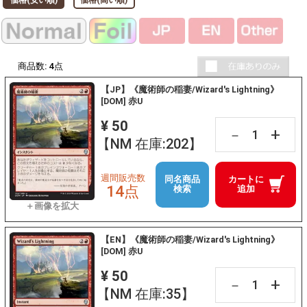
商品数:
4
点
【JP】《魔術師の稲妻/Wizard's Lightning》
[DOM] 赤U
¥ 50
+
－
【NM 在庫:202】
週間販売数
同名商品
カートに
14点
検索
追加
【EN】《魔術師の稲妻/Wizard's Lightning》
[DOM] 赤U
¥ 50
+
－
【NM 在庫:35】