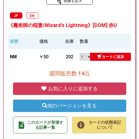
画像を拡大
JP
EN
《魔術師の稲妻/Wizard's Lightning》[DOM] 赤U
状態
価格
在庫
数量
NM
￥50
202
カートに追加
週間販売数 14点
お気に入りに追加する
他のバージョンを見る
このカードが登場す
カードの状態表記
る記事一覧
について