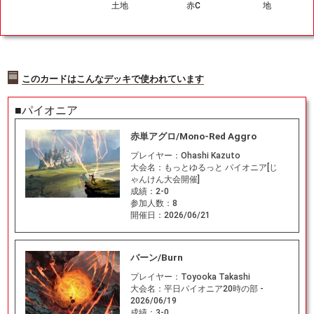
土地
赤C
地
このカードはこんなデッキで使われています
■パイオニア
赤単アグロ/Mono-Red Aggro
プレイヤー：
Ohashi Kazuto
大会名：
もっとゆるっと パイオニア[じ
ゃんけん大会開催]
成績：
2-0
参加人数：
8
開催日：
2026/06/21
バーン/Burn
プレイヤー：
Toyooka Takashi
大会名：
平日パイオニア20時の部 -
2026/06/19
成績：
3-0