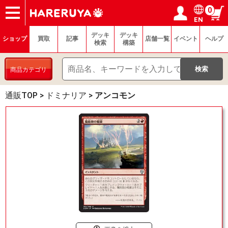
0
EN
ショップ
買取
記事
デッキ検索
デッキ構築
選手一覧
店舗一覧
イベント
ヘルプ
お問い合わせ
ログイン／会員登録
マイページ
デッキ
デッキ
ショップ
買取
記事
店舗一覧
イベント
ヘルプ
検索
構築
商品カテゴリ
通販TOP
>
ドミナリア
>
アンコモン