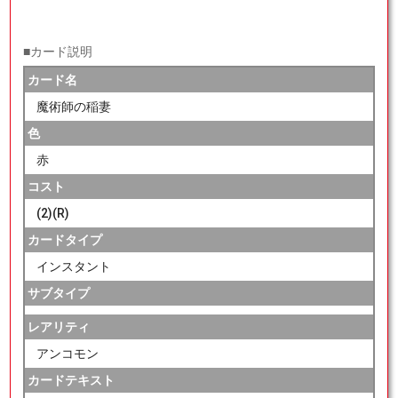
■カード説明
カード名
魔術師の稲妻
色
赤
コスト
(2)(R)
カードタイプ
インスタント
サブタイプ
レアリティ
アンコモン
カードテキスト