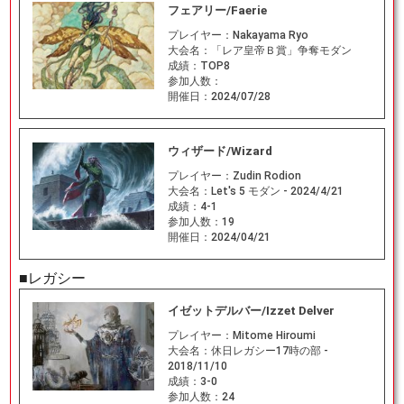
フェアリー/Faerie
プレイヤー：
Nakayama Ryo
大会名：
「レア皇帝Ｂ賞」争奪モダン
成績：
TOP8
参加人数：
開催日：
2024/07/28
ウィザード/Wizard
プレイヤー：
Zudin Rodion
大会名：
Let's 5 モダン - 2024/4/21
成績：
4-1
参加人数：
19
開催日：
2024/04/21
■レガシー
イゼットデルバー/Izzet Delver
プレイヤー：
Mitome Hiroumi
大会名：
休日レガシー17時の部 -
2018/11/10
成績：
3-0
参加人数：
24