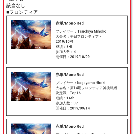
該当なし
■フロンティア
赤単/Mono Red
プレイヤー：
Tsuchiya Mihoko
大会名：
平日フロンティア -
2019/10/9
成績：
3-0
参加人数：
4
開催日：
2019/10/09
赤単/Mono Red
プレイヤー：
Kageyama Hiroki
大会名：
第14期フロンティア神挑戦者
決定戦 - Top16
成績：
14th
参加人数：
37
開催日：
2019/09/14
赤単/Mono Red