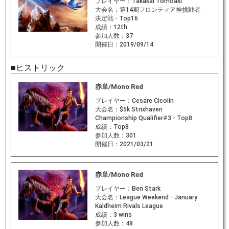
プレイヤー：
Takakai Tomoaki
大会名：
第14期フロンティア神挑戦者
決定戦 - Top16
成績：
12th
参加人数：
37
開催日：
2019/09/14
■ヒストリック
赤単/Mono Red
プレイヤー：
Cesare Cicolin
大会名：
$5k Strixhaven
Championship Qualifier#3 - Top8
成績：
Top8
参加人数：
301
開催日：
2021/03/21
赤単/Mono Red
プレイヤー：
Ben Stark
大会名：
League Weekend - January
Kaldheim Rivals League
成績：
3 wins
参加人数：
48