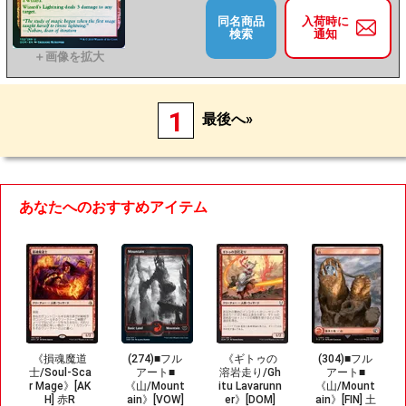
同名商品
入荷時に
検索
通知
1
最後へ»
あなたへのおすすめアイテム
《損魂魔道
(274)■フル
《ギトゥの
(304)■フル
士/Soul-Sca
アート■
溶岩走り/Gh
アート■
r Mage》[AK
《山/Mount
itu Lavarunn
《山/Mount
H] 赤R
ain》[VOW]
er》[DOM]
ain》[FIN] 土