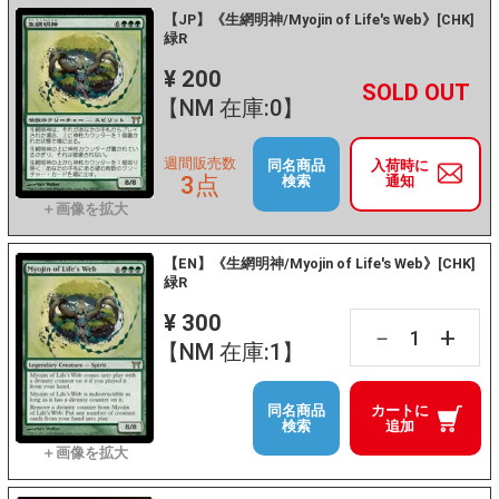
【JP】《生網明神/Myojin of Life's Web》[CHK]
緑R
¥ 200
+
－
【NM 在庫:0】
週間販売数
同名商品
入荷時に
3点
検索
通知
【EN】《生網明神/Myojin of Life's Web》[CHK]
緑R
¥ 300
+
－
【NM 在庫:1】
同名商品
カートに
検索
追加