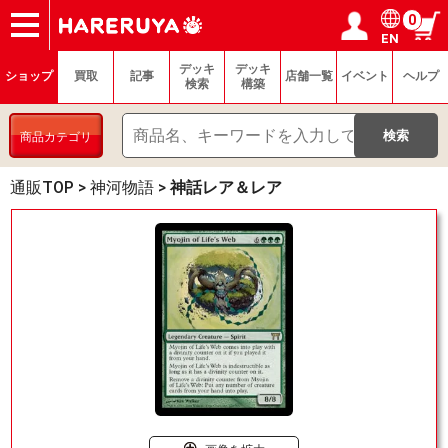
0
EN
ショップ
買取
記事
デッキ検索
デッキ構築
選手一覧
店舗一覧
イベント
ヘルプ
お問い合わせ
ログイン／会員登録
マイページ
デッキ
デッキ
ショップ
買取
記事
店舗一覧
イベント
ヘルプ
検索
構築
商品カテゴリ
通販TOP
>
神河物語
>
神話レア＆レア