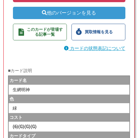
他のバージョンを見る
このカードが登場す
買取情報を見る
る記事一覧
カードの状態表記について
■カード説明
カード名
生網明神
色
緑
コスト
(6)(G)(G)(G)
カードタイプ