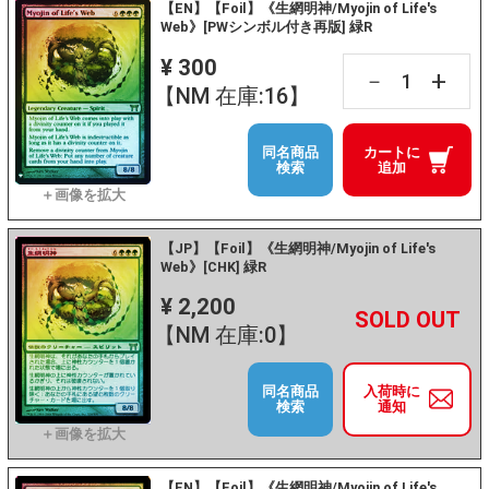
【EN】【Foil】《生網明神/Myojin of Life's
Web》[PWシンボル付き再版] 緑R
¥ 300
+
－
【NM 在庫:16】
同名商品
カートに
検索
追加
【JP】【Foil】《生網明神/Myojin of Life's
Web》[CHK] 緑R
¥ 2,200
+
－
【NM 在庫:0】
同名商品
入荷時に
検索
通知
【EN】【Foil】《生網明神/Myojin of Life's