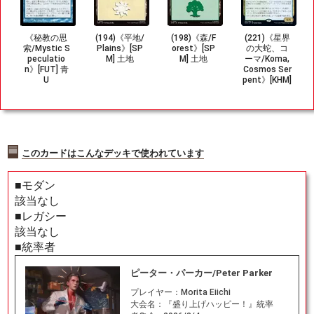
《秘教の思
(194)《平地/
(198)《森/F
(221)《星界
索/Mystic S
Plains》[SP
orest》[SP
の大蛇、コ
peculatio
M] 土地
M] 土地
ーマ/Koma,
n》[FUT] 青
Cosmos Ser
U
pent》[KHM]
金R
このカードはこんなデッキで使われています
■モダン
該当なし
■レガシー
該当なし
■統率者
ピーター・パーカー/Peter Parker
プレイヤー：
Morita Eiichi
大会名：
『盛り上げハッピー！』統率