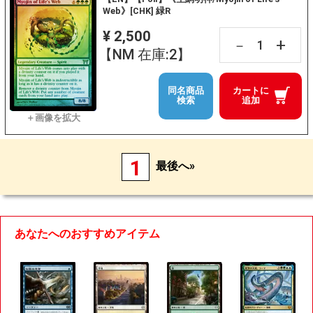
Web》[CHK] 緑R
¥ 2,500
+
－
【NM 在庫:2】
同名商品
カートに
検索
追加
1
最後へ»
あなたへのおすすめアイテム