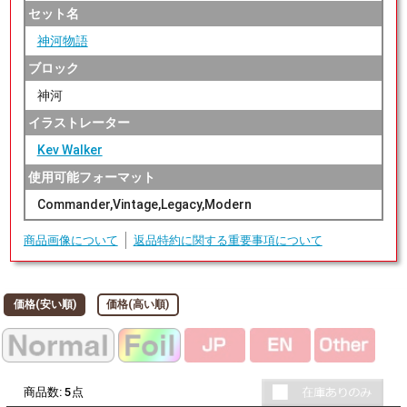
セット名
神河物語
ブロック
神河
イラストレーター
Kev Walker
使用可能フォーマット
Commander,Vintage,Legacy,Modern
商品画像について
返品特約に関する重要事項について
価格(安い順)
価格(高い順)
商品数:
5
点