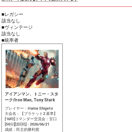
■レガシー
該当なし
■ヴィンテージ
該当なし
■統率者
アイアンマン、トニー・スタ
ーク/Iron Man, Tony Stark
プレイヤー：
Hama Shigeto
大会名：
【ブラケット2 基準】
[16時]コマンダー交流会：甘口
[50分][2回戦] - 2026/06/21
成績：
民主的勝利賞