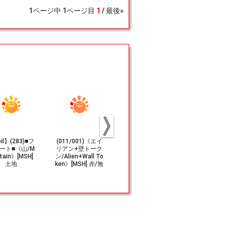
1
ページ中
1
ページ目
1
最後»
il】(283)■フ
(011/001)《エイ
(248)《アイアン
(633)《ア
ート■《山/M
リアン+壁トーク
マン・アーマー/Ir
マンの原点/Or
tain》[MSH]
ン/Alien+Wall To
on Man Armor》
of Iron Ma
土地
ken》[MSH] 赤/無
[MSH] 茶R
C] 青U