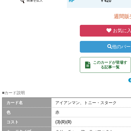
HP
￥420
画像を拡大
週間販売
お気に入
他のバー
このカードが登場す
る記事一覧
■カード説明
カード名
アイアンマン、トニー・スターク
色
赤
コスト
(3)(R)(R)