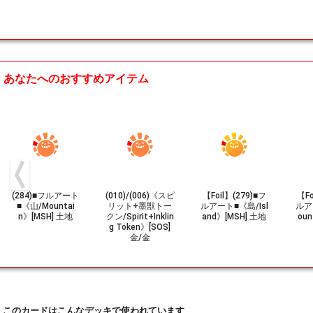
あなたへのおすすめアイテム
(284)■フルアート
(010)/(006)《スピ
【Foil】(279)■フ
【Fo
■《山/Mountai
リット+墨獣トー
ルアート■《島/Isl
ルア
n》[MSH] 土地
クン/Spirit+Inklin
and》[MSH] 土地
oun
g Token》[SOS]
金/金
このカードはこんなデッキで使われています