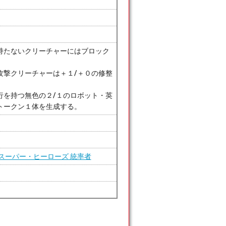
持たないクリーチャーにはブロック
攻撃クリーチャーは＋１/＋０の修整
行を持つ無色の２/１のロボット・英
トークン１体を生成する。
スーパー・ヒーローズ 統率者