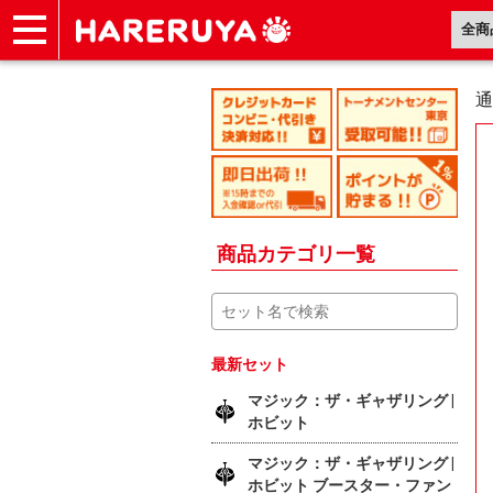
ショップ
買取
記事
デッキ検索
デッキ構築
選手一覧
店舗一覧
イベント
ヘルプ
お問い合わせ
通
商品カテゴリ一覧