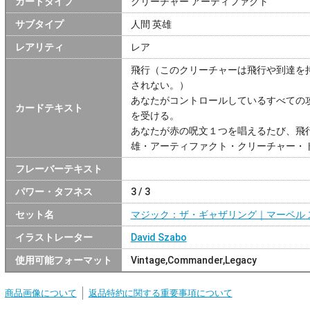
カードタイプ
クリーチャー アーティファクト
サブタイプ
人間 英雄
レアリティ
レア
飛行（このクリーチャーは飛行や到達を
されない。）
あなたがコントロールしているすべての
カードテキスト
を受ける。
あなたが赤の呪文１つを唱えるたび、飛
雄・アーティファクト・クリーチャー・
フレーバーテキスト
パワー・タフネス
3 / 3
セット名
マジック：ザ・ギャザリング｜マーベル 
イラストレーター
David Szabo
使用可能フォーマット
Vintage,Commander,Legacy
商品画像について
返品特約に関する重要事項について