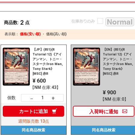
2
商品数:
点
表示順：
価格(安い順)
・
価格(高い順)
【JP】(851)(R
【EN】(851)(R
Tutorial 12)《アイ
Tutorial 12)《アイ
アンマン、トニー・
アンマン、トニー・
スターク/Iron Man,
スターク/Iron Man,
Tony Stark》
Tony Stark》
[MSC] 赤R
[MSC] 赤R
¥ 600
【NM 在庫:43】
¥ 900
+
－
個数
【NM 在庫:0】
カートに
追加
入荷時に
通知
週間販売数
13点
同名商品
検索
同名商品
検索