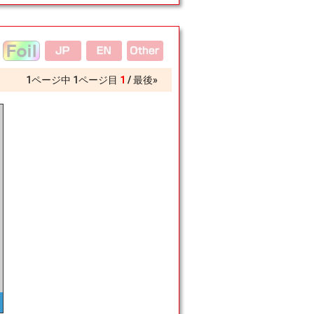
1
ページ中
1
ページ目
1
最後»