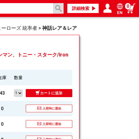
0
詳細検索
EN
ログイン／会員登録
マイページ
ーローズ 統率者
>
神話レア＆レア
《アイアンマン、トニー・スターク/Iron
在庫
数量
43
カートに追加
0
入荷時に通知
0
入荷時に通知