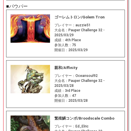
■パウパー
ゴーレムトロン/Golem Tron
プレイヤー：
auzzie51
大会名：
Pauper Challenge 32 -
2025/03/29
成績：
4th Place
参加人数：
75
開催日：
2025/03/29
親和/Affinity
プレイヤー：
Oceansoul92
大会名：
Pauper Challenge 32 -
2025/03/28
成績：
3rd Place
参加人数：
47
開催日：
2025/03/28
繁殖鱗コンボ/Broodscale Combo
プレイヤー：
Ed_Elric