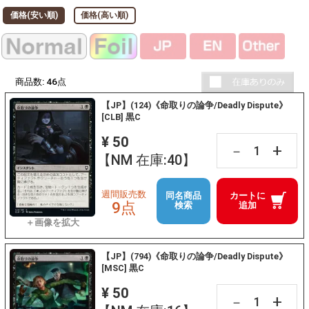
価格(安い順)
価格(高い順)
商品数:
46
点
【JP】(124)《命取りの論争/Deadly Dispute》
[CLB] 黒C
¥ 50
+
－
【NM 在庫:40】
週間販売数
同名商品
カートに
9点
検索
追加
【JP】(794)《命取りの論争/Deadly Dispute》
[MSC] 黒C
¥ 50
+
－