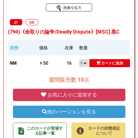
画像を拡大
JP
EN
(794)《命取りの論争/Deadly Dispute》[MSC] 黒C
状態
価格
在庫
数量
NM
￥50
16
カートに追加
週間販売数 10点
お気に入りに追加する
他のバージョンを見る
このカードが登場す
カードの状態表記
る記事一覧
について