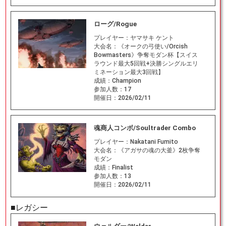
ローグ/Rogue
プレイヤー：
ヤマサキ ケント
大会名：
《オークの弓使い/Orcish
Bowmasters》争奪モダン杯【スイス
ラウンド最大5回戦+決勝シングルエリ
ミネーション最大3回戦】
成績：
Champion
参加人数：
17
開催日：
2026/02/11
魂商人コンボ/Soultrader Combo
プレイヤー：
Nakatani Fumito
大会名：
《アガサの魂の大釜》2枚争奪
モダン
成績：
Finalist
参加人数：
13
開催日：
2026/02/11
■レガシー