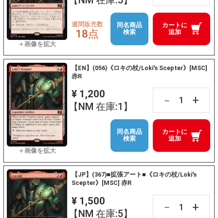
【NM 在庫:5】
週間販売数
同名商品
カートに
18点
検索
追加
【EN】(056)《ロキの杖/Loki's Scepter》[MSC]
赤R
¥ 1,200
+
－
【NM 在庫:1】
同名商品
カートに
検索
追加
【JP】(367)■拡張アート■《ロキの杖/Loki's
Scepter》[MSC] 赤R
¥ 1,500
+
－
【NM 在庫:5】