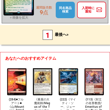
週間販売数
同名商品
入荷時に
9点
検索
通知
1
最後へ»
あなたへのおすすめアイテム
(284)■フル
《幕屋の大
(222)《マイ
(113)《対立
アート■
魔術師/Mag
ティ・ソ
の名誉教授/
《山/Mount
us of the T
ー、ジェー
Emeritus of