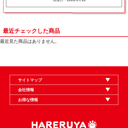
最近チェックした商品
最近見た商品はありません。
サイトマップ
オンラインショップ
買取
記事
選手一覧
デッキ検索
デッキ構築
イベント・大会
店舗のご案内
お問い合わせ
ヘルプ
FAQ
会社情報
利用規約
スタッフ募集
特定商取引法表示
個人情報保護指針
企業情報
お得な情報
晴れる屋X
晴れる屋チャンネル
MTGプロフィールを作ろう
MTG統率者診断アシスタント
「イベント開催の手引き」請求フォーム