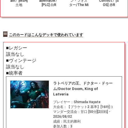
ain》[MSH]
abernacle》
ン・フォス
Conflict》[S
土地
[PLC] 白R
ター/The Mi
OS] 赤R
ghty Thor, J
ane Foste
r》[MSH] 金
R
このカードはこんなデッキで使われています
■レガシー
該当なし
■ヴィンテージ
該当なし
■統率者
ラトベリアの王、ドクター・ドゥー
ム/Doctor Doom, King of
Latveria
プレイヤー：
Shimada Hayate
大会名：
【ブラケット2 基準】[16時]コ
マンダー交流会：甘口 [50分][2回戦] -
2026/08/02
成績：
民主的勝利
参加人数：
3