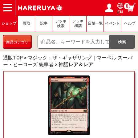
0
EN
ショップ
買取
記事
デッキ検索
デッキ構築
選手一覧
店舗一覧
イベント
ヘルプ
お問い合わせ
ログイン／会員登録
マイページ
デッキ
デッキ
ショップ
買取
記事
店舗一覧
イベント
ヘルプ
検索
構築
商品カテゴリ
通販TOP
>
マジック：ザ・ギャザリング｜マーベル スーパ
ー・ヒーローズ 統率者
>
神話レア＆レア