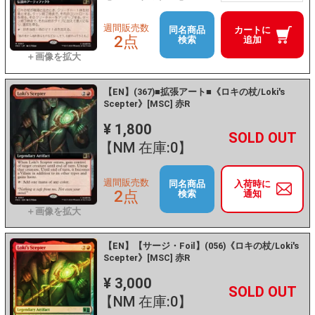
週間販売数
同名商品
カートに
2点
検索
追加
【EN】(367)■拡張アート■《ロキの杖/Loki's
Scepter》[MSC] 赤R
¥ 1,800
+
－
【NM 在庫:0】
週間販売数
同名商品
入荷時に
2点
検索
通知
【EN】【サージ・Foil】(056)《ロキの杖/Loki's
Scepter》[MSC] 赤R
¥ 3,000
+
－
【NM 在庫:0】