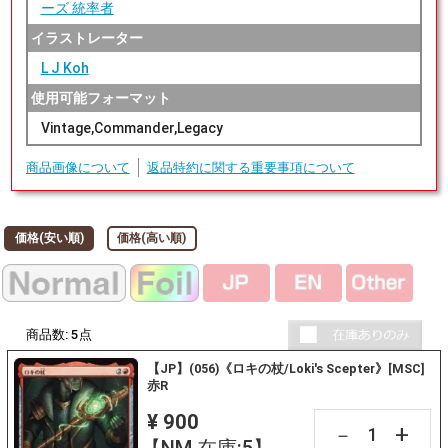
ーズ 統率者
イラストレーター
L J Koh
使用可能フォーマット
Vintage,Commander,Legacy
商品画像について
返品特約に関する重要事項について
価格(安い順)
価格(高い順)
商品数:
5
点
【JP】(056)《ロキの杖/Loki's Scepter》[MSC]
赤R
¥ 900
+
－