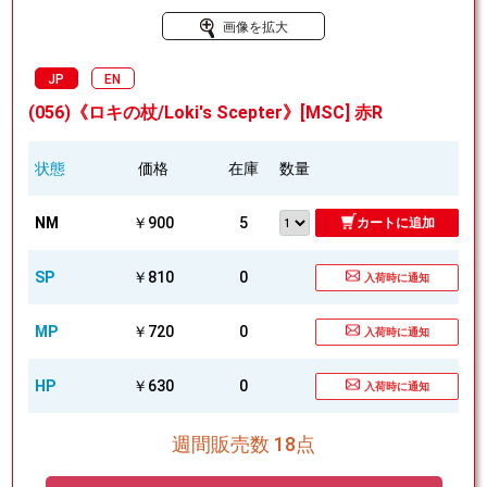
画像を拡大
JP
EN
(056)《ロキの杖/Loki's Scepter》[MSC] 赤R
状態
価格
在庫
数量
NM
￥900
5
カートに追加
SP
￥810
0
入荷時に通知
MP
￥720
0
入荷時に通知
HP
￥630
0
入荷時に通知
週間販売数 18点