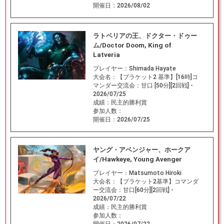
開催日：
2026/08/02
ラトベリアの王、ドクター・ドゥー
ム/Doctor Doom, King of
Latveria
プレイヤー：
Shimada Hayate
大会名：
【ブラケット2 基準】[16時]コ
マンダー交流会：甘口 [50分][2回戦] -
2026/07/25
成績：
民主的勝利賞
参加人数：
開催日：
2026/07/25
ヤング・アベンジャー、ホークア
イ/Hawkeye, Young Avenger
プレイヤー：
Matsumoto Hiroki
大会名：
【ブラケット2基準】コマンダ
ー交流会：甘口[60分][2回戦] -
2026/07/22
成績：
民主的勝利賞
参加人数：
開催日：
2026/07/22